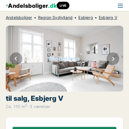
Andelsboliger
.dk
LIVE
Andelsboliger
Region Sydjylland
Esbjerg
Esbjerg V
Modelfoto
til salg, Esbjerg V
2
Ca. 110 m
3 værelser