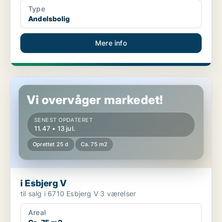
Type
Andelsbolig
Mere info
i Esbjerg V
Vi overvåger markedet!
SENEST OPDATERET
11.47 • 13 jul.
Oprettet 25 d
Ca. 75 m2
i Esbjerg V
til salg i 6710 Esbjerg V 3 værelser
Areal