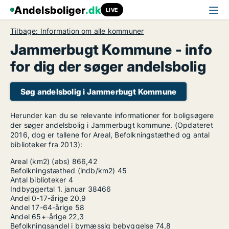
Andelsboliger
.dk
LIVE
Tilbage: Information om alle kommuner
Jammerbugt Kommune - info
for dig der søger andelsbolig
Søg andelsbolig i Jammerbugt Kommune
Herunder kan du se relevante informationer for boligsøgere
der søger andelsbolig i Jammerbugt kommune. (Opdateret
2016, dog er tallene for Areal, Befolkningstæthed og antal
biblioteker fra 2013):
Areal (km2) (abs)
866,42
Befolkningstæthed (indb/km2)
45
Antal biblioteker
4
Indbyggertal 1. januar
38466
Andel 0-17-årige
20,9
Andel 17-64-årige
58
Andel 65+-årige
22,3
Befolkningsandel i bymæssig bebyggelse
74,8