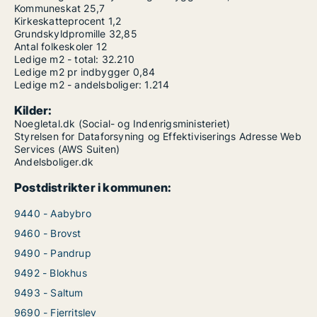
Kommuneskat
25,7
Kirkeskatteprocent
1,2
Grundskyldpromille
32,85
Antal folkeskoler
12
Ledige m2 - total:
32.210
Ledige m2 pr indbygger
0,84
Ledige m2 - andelsboliger:
1.214
Kilder:
Noegletal.dk (Social- og Indenrigsministeriet)
Styrelsen for Dataforsyning og Effektiviserings Adresse Web
Services (AWS Suiten)
Andelsboliger.dk
Postdistrikter i kommunen:
9440 - Aabybro
9460 - Brovst
9490 - Pandrup
9492 - Blokhus
9493 - Saltum
9690 - Fjerritslev