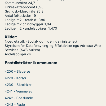
Kommuneskat
24,7
Kirkeskatteprocent
0,96
Grundskyldpromille
25,3
Antal folkeskoler
19
Ledige m2 - total:
81.380
Ledige m2 pr indbygger
1,04
Ledige m2 - andelsboliger:
1.470
Kilder:
Noegletal.dk (Social- og Indenrigsministeriet)
Styrelsen for Dataforsyning og Effektiviserings Adresse Web
Services (AWS Suiten)
Andelsboliger.dk
Postdistrikter i kommunen:
4200 - Slagelse
4220 - Korsør
4230 - Skælskør
4241 - Vemmelev
4242 - Boeslunde
4243 - Rude