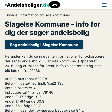
Andelsboliger
.dk
LIVE
Tilbage: Information om alle kommuner
Slagelse Kommune - info for
dig der søger andelsbolig
Søg andelsbolig i Slagelse Kommune
Herunder kan du se relevante informationer for boligsøgere
der søger andelsbolig i Slagelse kommune. (Opdateret
2016, dog er tallene for Areal, Befolkningstæthed og antal
biblioteker fra 2013):
Areal (km2) (abs)
572,88
Befolkningstæthed (indb/km2)
135
Antal biblioteker
4
Indbyggertal 1. januar
78140
Andel 0-17-årige
19,7
Andel 17-64-årige
60,9
Andel 65+-årige
20,7
Befolkningsandel i bymæssig bebyggelse
84,2