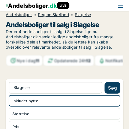
Andelsboliger
.dk
LIVE
Andelsboliger
Region Sjælland
Slagelse
Andelsboliger til salg i Slagelse
Der er 4 andelsboliger til salg i Slagelse lige nu.
Andelsboliger.dk samler ledige andelsboliger fra mange
forskellige dele af markedet, så du lettere kan skabe
overblik over relevante andelsboliger til salg i Slagelse.
Nye i dag
11
Opdaterede 24h
12
Notifikation
Slagelse
Søg
Inkludér bytte
Størrelse
Pris