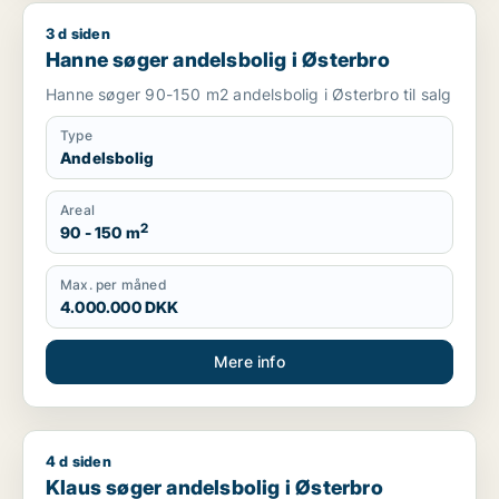
3 d siden
Hanne søger andelsbolig i Østerbro
Hanne søger andelsbolig i Østerbro
Hanne søger 90-150 m2 andelsbolig i Østerbro til salg
Type
Andelsbolig
Areal
2
90 - 150 m
Max. per måned
4.000.000 DKK
Mere info
4 d siden
Klaus søger andelsbolig i Østerbro
Klaus søger andelsbolig i Østerbro