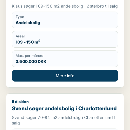
Klaus søger 109-150 m2 andelsbolig i Østerbro til salg
Type
Andelsbolig
Areal
2
109 - 150 m
Max. per måned
3.500.000 DKK
Mere info
5 d siden
Svend søger andelsbolig i Charlottenlund
Svend søger andelsbolig i Charlottenlund
Svend søger 70-84 m2 andelsbolig i Charlottenlund til
salg