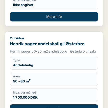
Ikke angivet
Mere info
2 d siden
Henrik søger andelsbolig i Østerbro
Henrik søger andelsbolig i Østerbro
Henrik søger 50-80 m2 andelsbolig i Østerbro til salg
Type
Andelsbolig
Areal
2
50 - 80 m
Max. per måned
1.700.000 DKK