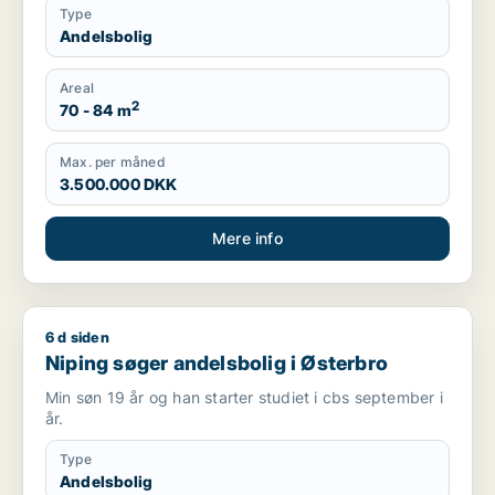
Type
Andelsbolig
Areal
2
70 - 84 m
Max. per måned
3.500.000 DKK
Mere info
6 d siden
Niping søger andelsbolig i Østerbro
Niping søger andelsbolig i Østerbro
Min søn 19 år og han starter studiet i cbs september i
år.
Type
Andelsbolig