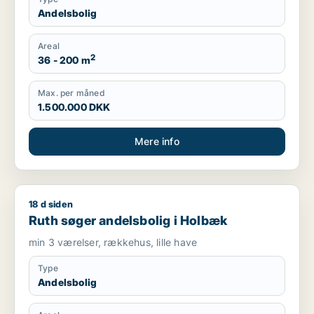
Andelsbolig
Areal
2
36 - 200 m
Max. per måned
1.500.000 DKK
Mere info
18 d siden
Ruth søger andelsbolig i Holbæk
Ruth søger andelsbolig i Holbæk
min 3 værelser, rækkehus, lille have
Type
Andelsbolig