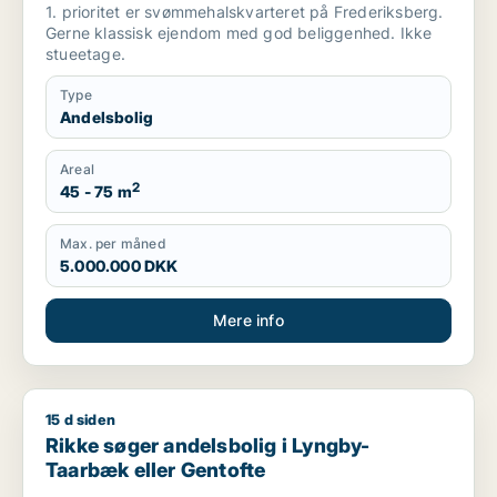
1. prioritet er svømmehalskvarteret på Frederiksberg.
Gerne klassisk ejendom med god beliggenhed. Ikke
stueetage.
Type
Andelsbolig
Areal
2
45 - 75 m
Max. per måned
5.000.000 DKK
Mere info
15 d siden
Rikke søger andelsbolig i Lyngby-Taarbæk eller Gentofte
Rikke søger andelsbolig i Lyngby-
Taarbæk eller Gentofte