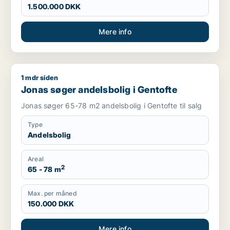
1.500.000 DKK
Mere info
1 mdr siden
Jonas søger andelsbolig i Gentofte
Jonas søger andelsbolig i Gentofte
Jonas søger 65-78 m2 andelsbolig i Gentofte til salg
Type
Andelsbolig
Areal
2
65 - 78 m
Max. per måned
150.000 DKK
Mere info