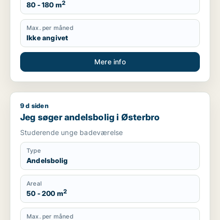
2
80 - 180 m
Max. per måned
Ikke angivet
Mere info
9 d siden
Jeg søger andelsbolig i Østerbro
Jeg søger andelsbolig i Østerbro
Studerende unge badeværelse
Type
Andelsbolig
Areal
2
50 - 200 m
Max. per måned