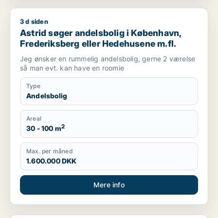
3 d siden
Astrid søger andelsbolig i København, Frederiksberg eller H
Astrid søger andelsbolig i København,
Frederiksberg eller Hedehusene m.fl.
Jeg ønsker en rummelig andelsbolig, gerne 2 værelse
så man evt. kan have en roomie
Type
Andelsbolig
Areal
2
30 - 100 m
Max. per måned
1.600.000 DKK
Mere info