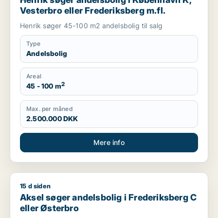
Vesterbro eller Frederiksberg m.fl.
Henrik søger 45-100 m2 andelsbolig til salg
Type
Andelsbolig
Areal
2
45 - 100 m
Max. per måned
2.500.000 DKK
Mere info
15 d siden
Aksel søger andelsbolig i Frederiksberg C eller Østerbro
Aksel søger andelsbolig i Frederiksberg C
eller Østerbro