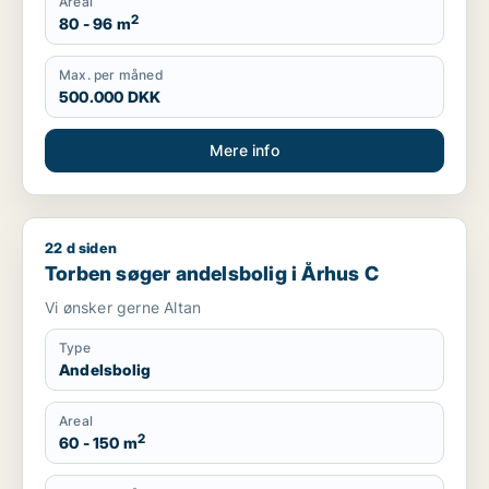
Areal
2
80 - 96 m
Max. per måned
500.000 DKK
Mere info
22 d siden
Torben søger andelsbolig i Århus C
Torben søger andelsbolig i Århus C
Vi ønsker gerne Altan
Type
Andelsbolig
Areal
2
60 - 150 m