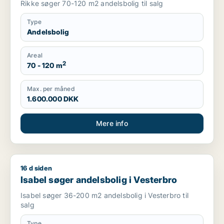
Rikke søger 70-120 m2 andelsbolig til salg
Type
Andelsbolig
Areal
2
70 - 120 m
Max. per måned
1.600.000 DKK
Mere info
16 d siden
Isabel søger andelsbolig i Vesterbro
Isabel søger andelsbolig i Vesterbro
Isabel søger 36-200 m2 andelsbolig i Vesterbro til
salg
Type