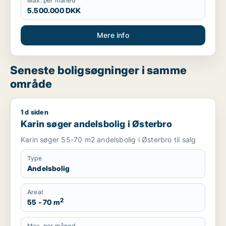
Max. per måned
5.500.000 DKK
Mere info
Seneste boligsøgninger i samme
område
1 d siden
Karin søger andelsbolig i Østerbro
Karin søger andelsbolig i Østerbro
Karin søger 55-70 m2 andelsbolig i Østerbro til salg
Type
Andelsbolig
Areal
2
55 - 70 m
Max. per måned