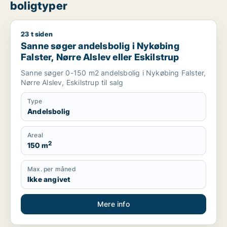
boligtyper
23 t siden
Sanne søger andelsbolig i Nykøbing Falster, Nørre Alslev elle
Sanne søger andelsbolig i Nykøbing
Falster, Nørre Alslev eller Eskilstrup
Sanne søger 0-150 m2 andelsbolig i Nykøbing Falster,
Nørre Alslev, Eskilstrup til salg
Type
Andelsbolig
Areal
2
150 m
Max. per måned
Ikke angivet
Mere info