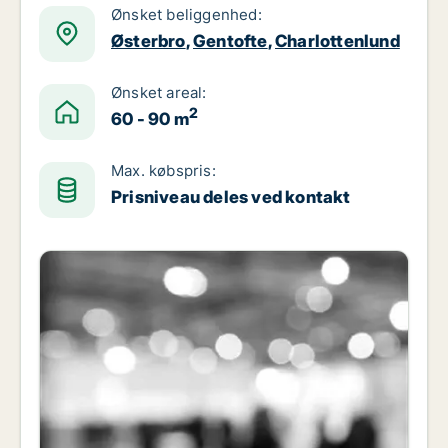
Ønsket beliggenhed:
Østerbro
,
Gentofte
,
Charlottenlund
Ønsket areal:
2
60 - 90 m
Max. købspris:
Prisniveau deles ved kontakt