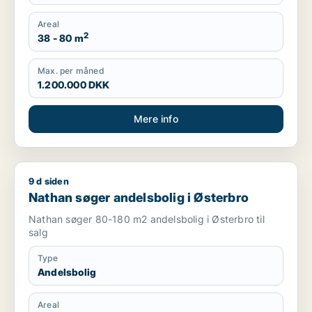
Areal
2
38 - 80 m
Max. per måned
1.200.000 DKK
Mere info
9 d siden
Nathan søger andelsbolig i Østerbro
Nathan søger andelsbolig i Østerbro
Nathan søger 80-180 m2 andelsbolig i Østerbro til
salg
Type
Andelsbolig
Areal