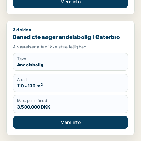
Mere info
3 d siden
Benedicte søger andelsbolig i Østerbro
Benedicte søger andelsbolig i Østerbro
4 værelser altan ikke stue lejlighed
Type
Andelsbolig
Areal
2
110 - 132 m
Max. per måned
3.500.000 DKK
Mere info