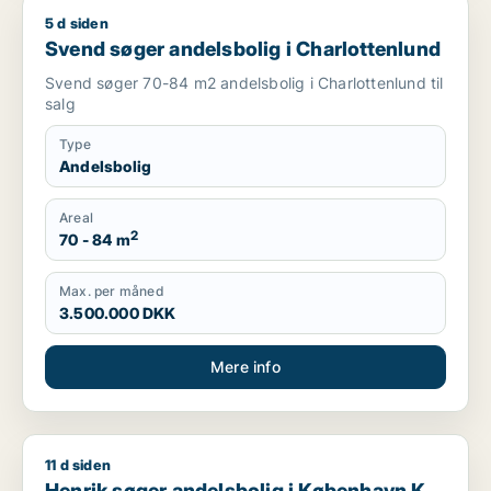
5 d siden
Svend søger andelsbolig i Charlottenlund
Svend søger andelsbolig i Charlottenlund
Svend søger 70-84 m2 andelsbolig i Charlottenlund til
salg
Type
Andelsbolig
Areal
2
70 - 84 m
Max. per måned
3.500.000 DKK
Mere info
11 d siden
Henrik søger andelsbolig i København K, Vesterbro eller Fred
Henrik søger andelsbolig i København K,