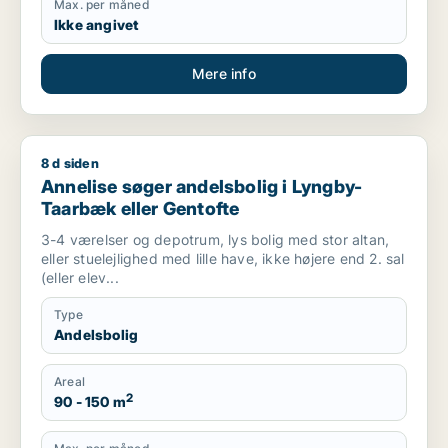
Max. per måned
Ikke angivet
Mere info
8 d siden
Annelise søger andelsbolig i Lyngby-Taarbæk eller Gentofte
Annelise søger andelsbolig i Lyngby-
Taarbæk eller Gentofte
3-4 værelser og depotrum, lys bolig med stor altan,
eller stuelejlighed med lille have, ikke højere end 2. sal
(eller elev...
Type
Andelsbolig
Areal
2
90 - 150 m