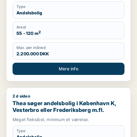
Type
Andelsbolig
Areal
2
55 - 120 m
Max. per måned
2.200.000 DKK
Mere info
2 d siden
Thea søger andelsbolig i København K, Vesterbro eller Freder
Thea søger andelsbolig i København K,
Vesterbro eller Frederiksberg m.fl.
Meget fleksibel, minimum et værelse.
Type
Andelsbolig