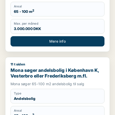
Areal
2
65 - 100 m
Max. per måned
3.000.000 DKK
Mere info
11 t siden
Mona søger andelsbolig i København K, Vesterbro eller Frede
Mona søger andelsbolig i København K,
Vesterbro eller Frederiksberg m.fl.
Mona søger 65-100 m2 andelsbolig til salg
Type
Andelsbolig
Areal
2