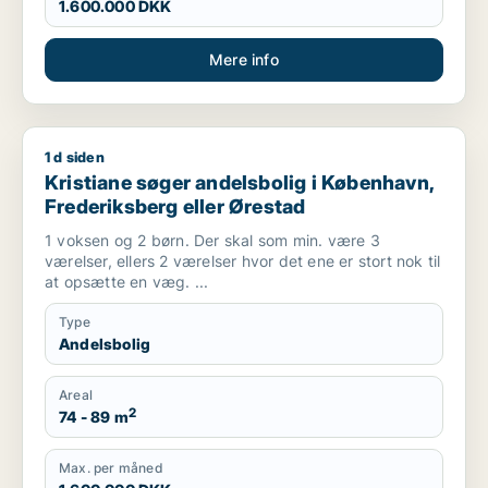
1.600.000 DKK
Mere info
1 d siden
Kristiane søger andelsbolig i København, Frederiksberg elle
Kristiane søger andelsbolig i København,
Frederiksberg eller Ørestad
1 voksen og 2 børn. Der skal som min. være 3
værelser, ellers 2 værelser hvor det ene er stort nok til
at opsætte en væg. ...
Type
Andelsbolig
Areal
2
74 - 89 m
Max. per måned