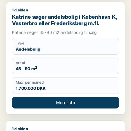
1 d siden
Katrine søger andelsbolig i København K, Vesterbro eller Fre
Katrine søger andelsbolig i København K,
Vesterbro eller Frederiksberg m.fl.
Katrine søger 45-90 m2 andelsbolig til salg
Type
Andelsbolig
Areal
2
45 - 90 m
Max. per måned
1.700.000 DKK
Mere info
1 d siden
Sally søger andelsbolig i København K, Vesterbro eller Freder