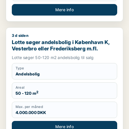
Mere info
3 d siden
Lotte søger andelsbolig i København K, Vesterbro eller Frede
Lotte søger andelsbolig i København K,
Vesterbro eller Frederiksberg m.fl.
Lotte søger 50-120 m2 andelsbolig til salg
Type
Andelsbolig
Areal
2
50 - 120 m
Max. per måned
4.000.000 DKK
Mere info