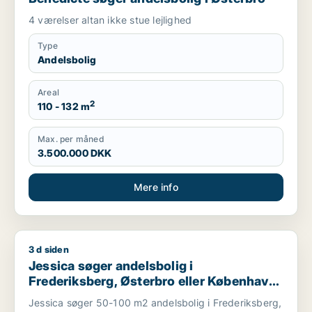
4 værelser altan ikke stue lejlighed
Type
Andelsbolig
Areal
2
110 - 132 m
Max. per måned
3.500.000 DKK
Mere info
3 d siden
Jessica søger andelsbolig i Frederiksberg, Østerbro eller Kø
Jessica søger andelsbolig i
Frederiksberg, Østerbro eller København
S m.fl.
Jessica søger 50-100 m2 andelsbolig i Frederiksberg,