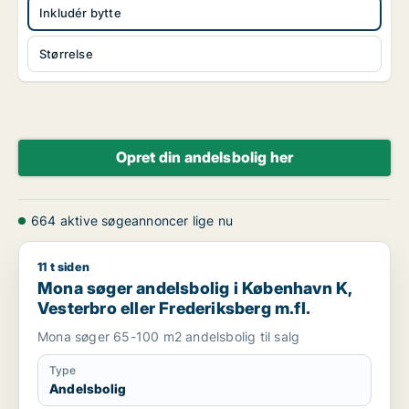
Inkludér bytte
Størrelse
Opret din andelsbolig her
664 aktive søgeannoncer lige nu
11 t siden
Mona søger andelsbolig i København K, Vesterbro eller Frede
Mona søger andelsbolig i København K,
Vesterbro eller Frederiksberg m.fl.
Mona søger 65-100 m2 andelsbolig til salg
Type
Andelsbolig