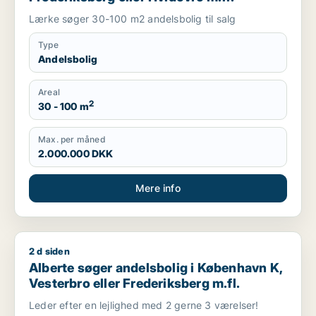
Lærke søger 30-100 m2 andelsbolig til salg
Type
Andelsbolig
Areal
2
30 - 100 m
Max. per måned
2.000.000 DKK
Mere info
2 d siden
Alberte søger andelsbolig i København K, Vesterbro eller Fre
Alberte søger andelsbolig i København K,
Vesterbro eller Frederiksberg m.fl.
Leder efter en lejlighed med 2 gerne 3 værelser!