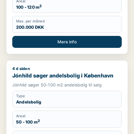
Areal
2
100 - 120 m
Max. per måned
200.000 DKK
Mere info
4 d siden
Jónhild søger andelsbolig i København
Jónhild søger andelsbolig i København
Jónhild søger 50-100 m2 andelsbolig til salg
Type
Andelsbolig
Areal
2
50 - 100 m