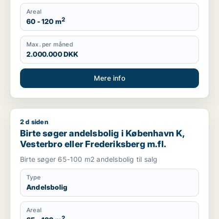
Areal
2
60 - 120 m
Max. per måned
2.000.000 DKK
Mere info
2 d siden
Birte søger andelsbolig i København K, Vesterbro eller Freder
Birte søger andelsbolig i København K,
Vesterbro eller Frederiksberg m.fl.
Birte søger 65-100 m2 andelsbolig til salg
Type
Andelsbolig
Areal
2