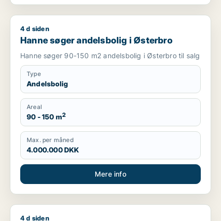
4 d siden
Hanne søger andelsbolig i Østerbro
Hanne søger andelsbolig i Østerbro
Hanne søger 90-150 m2 andelsbolig i Østerbro til salg
Type
Andelsbolig
Areal
2
90 - 150 m
Max. per måned
4.000.000 DKK
Mere info
4 d siden
Christian søger andelsbolig i København, Frederiksberg elle