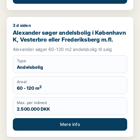
3 d siden
Alexander søger andelsbolig i København K, Vesterbro eller F
Alexander søger andelsbolig i København
K, Vesterbro eller Frederiksberg m.fl.
Alexander søger 60-120 m2 andelsbolig til salg
Type
Andelsbolig
Areal
2
60 - 120 m
Max. per måned
2.500.000 DKK
Mere info