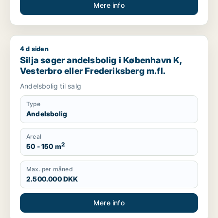
Mere info
4 d siden
Silja søger andelsbolig i København K, Vesterbro eller Freder
Silja søger andelsbolig i København K,
Vesterbro eller Frederiksberg m.fl.
Andelsbolig til salg
Type
Andelsbolig
Areal
2
50 - 150 m
Max. per måned
2.500.000 DKK
Mere info