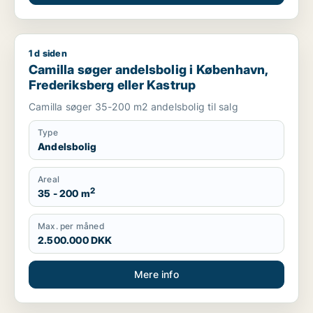
1 d siden
Camilla søger andelsbolig i København, Frederiksberg eller 
Camilla søger andelsbolig i København,
Frederiksberg eller Kastrup
Camilla søger 35-200 m2 andelsbolig til salg
Type
Andelsbolig
Areal
2
35 - 200 m
Max. per måned
2.500.000 DKK
Mere info