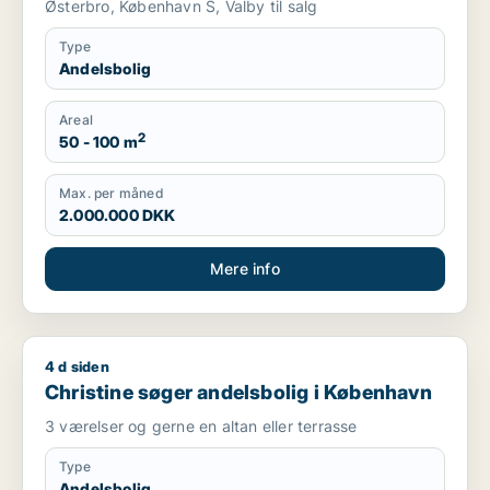
Østerbro, København S, Valby til salg
Type
Andelsbolig
Areal
2
50 - 100 m
Max. per måned
2.000.000 DKK
Mere info
4 d siden
Christine søger andelsbolig i København
Christine søger andelsbolig i København
3 værelser og gerne en altan eller terrasse
Type
Andelsbolig