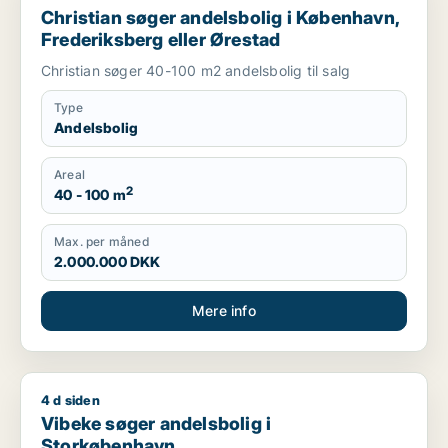
Christian søger andelsbolig i København,
Frederiksberg eller Ørestad
Christian søger 40-100 m2 andelsbolig til salg
Type
Andelsbolig
Areal
2
40 - 100 m
Max. per måned
2.000.000 DKK
Mere info
4 d siden
Vibeke søger andelsbolig i Storkøbenhavn
Vibeke søger andelsbolig i
Storkøbenhavn