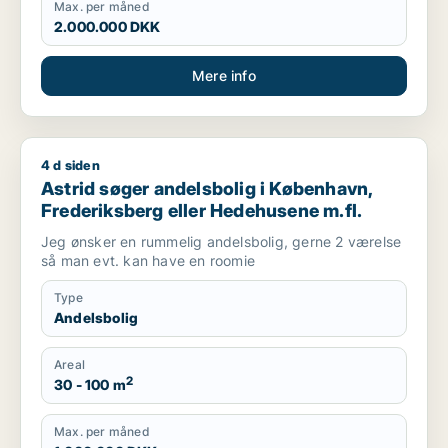
Max. per måned
2.000.000 DKK
Mere info
4 d siden
Astrid søger andelsbolig i København, Frederiksberg eller H
Astrid søger andelsbolig i København,
Frederiksberg eller Hedehusene m.fl.
Jeg ønsker en rummelig andelsbolig, gerne 2 værelse
så man evt. kan have en roomie
Type
Andelsbolig
Areal
2
30 - 100 m
Max. per måned