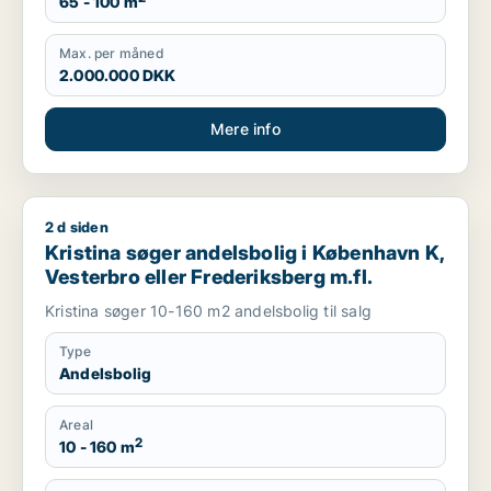
65 - 100 m
Max. per måned
2.000.000 DKK
Mere info
2 d siden
Kristina søger andelsbolig i København K, Vesterbro eller Fre
Kristina søger andelsbolig i København K,
Vesterbro eller Frederiksberg m.fl.
Kristina søger 10-160 m2 andelsbolig til salg
Type
Andelsbolig
Areal
2
10 - 160 m