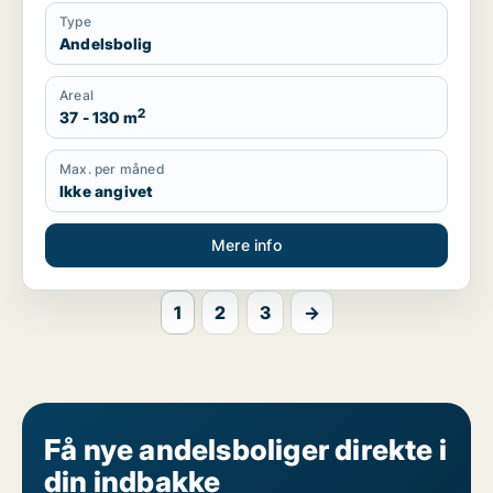
Type
Andelsbolig
Areal
2
37 - 130 m
Max. per måned
Ikke angivet
Mere info
1
2
3
→
Få nye andelsboliger direkte i
din indbakke