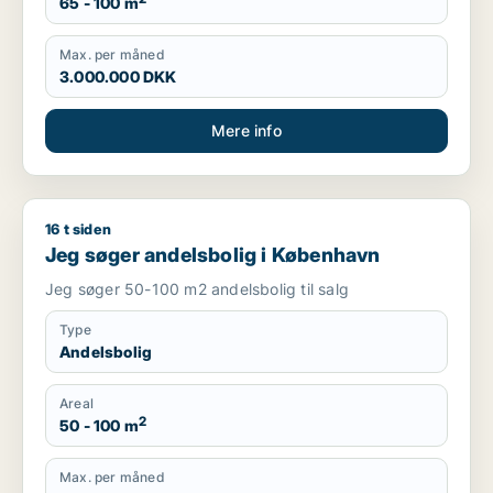
65 - 100 m
Max. per måned
3.000.000 DKK
Mere info
16 t siden
Jeg søger andelsbolig i København
Jeg søger andelsbolig i København
Jeg søger 50-100 m2 andelsbolig til salg
Type
Andelsbolig
Areal
2
50 - 100 m
Max. per måned