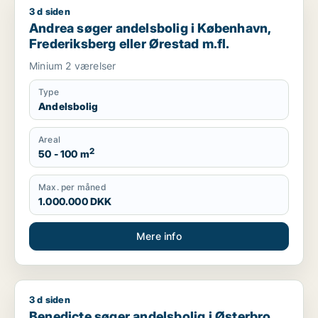
3 d siden
Andrea søger andelsbolig i København, Frederiksberg eller Ø
Andrea søger andelsbolig i København,
Frederiksberg eller Ørestad m.fl.
Minium 2 værelser
Type
Andelsbolig
Areal
2
50 - 100 m
Max. per måned
1.000.000 DKK
Mere info
3 d siden
Benedicte søger andelsbolig i Østerbro
Benedicte søger andelsbolig i Østerbro