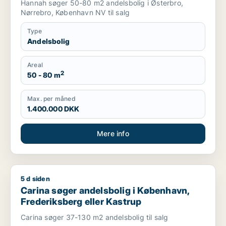
Hannah søger 50-80 m2 andelsbolig i Østerbro,
Nørrebro, København NV til salg
Type
Andelsbolig
Areal
2
50 - 80 m
Max. per måned
1.400.000 DKK
Mere info
5 d siden
Carina søger andelsbolig i København, Frederiksberg eller K
Carina søger andelsbolig i København,
Frederiksberg eller Kastrup
Carina søger 37-130 m2 andelsbolig til salg