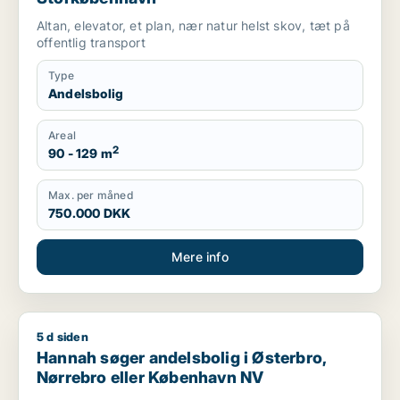
Altan, elevator, et plan, nær natur helst skov, tæt på
offentlig transport
Type
Andelsbolig
Areal
2
90 - 129 m
Max. per måned
750.000 DKK
Mere info
5 d siden
Hannah søger andelsbolig i Østerbro, Nørrebro eller Køben
Hannah søger andelsbolig i Østerbro,
Nørrebro eller København NV