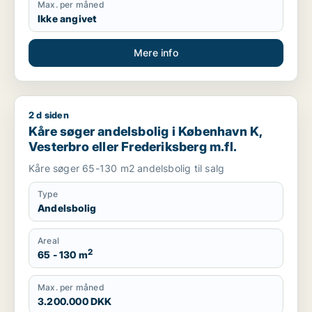
Max. per måned
Ikke angivet
Mere info
2 d siden
Kåre søger andelsbolig i København K, Vesterbro eller Freder
Kåre søger andelsbolig i København K,
Vesterbro eller Frederiksberg m.fl.
Kåre søger 65-130 m2 andelsbolig til salg
Type
Andelsbolig
Areal
2
65 - 130 m
Max. per måned
3.200.000 DKK