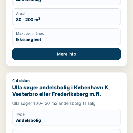
Areal
2
80 - 200 m
Max. per måned
Ikke angivet
Mere info
4 d siden
Ulla søger andelsbolig i København K, Vesterbro eller Frederi
Ulla søger andelsbolig i København K,
Vesterbro eller Frederiksberg m.fl.
Ulla søger 100-120 m2 andelsbolig til salg
Type
Andelsbolig