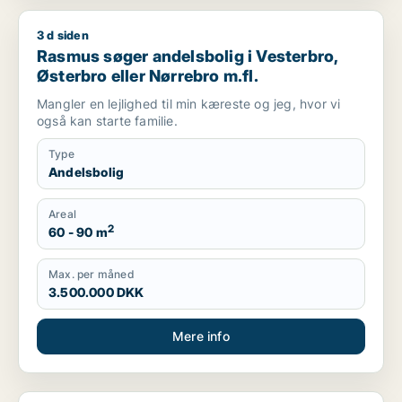
3 d siden
Rasmus søger andelsbolig i Vesterbro, Østerbro eller Nørrebr
Rasmus søger andelsbolig i Vesterbro,
Østerbro eller Nørrebro m.fl.
Mangler en lejlighed til min kæreste og jeg, hvor vi
også kan starte familie.
Type
Andelsbolig
Areal
2
60 - 90 m
Max. per måned
3.500.000 DKK
Mere info