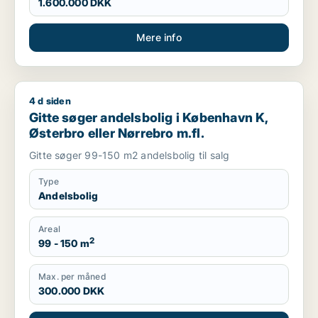
1.600.000 DKK
Mere info
4 d siden
Gitte søger andelsbolig i København K, Østerbro eller Nørrebr
Gitte søger andelsbolig i København K,
Østerbro eller Nørrebro m.fl.
Gitte søger 99-150 m2 andelsbolig til salg
Type
Andelsbolig
Areal
2
99 - 150 m
Max. per måned
300.000 DKK