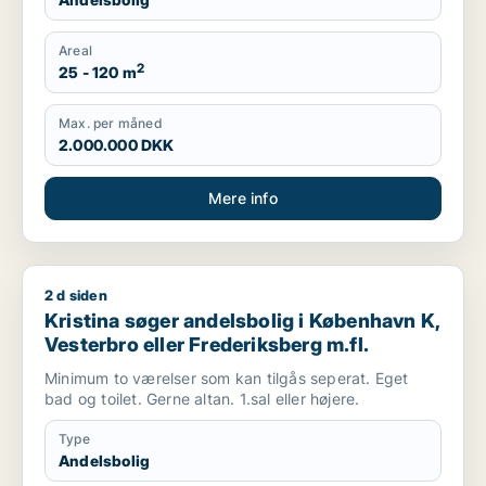
Areal
2
25 - 120 m
Max. per måned
2.000.000 DKK
Mere info
2 d siden
Kristina søger andelsbolig i København K, Vesterbro eller Fre
Kristina søger andelsbolig i København K,
Vesterbro eller Frederiksberg m.fl.
Minimum to værelser som kan tilgås seperat. Eget
bad og toilet. Gerne altan. 1.sal eller højere.
Type
Andelsbolig