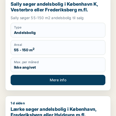
Sally søger andelsbolig i København K,
Vesterbro eller Frederiksberg m.fl.
Sally søger 55-150 m2 andelsbolig til salg
Type
Andelsbolig
Areal
2
55 - 150 m
Max. per måned
Ikke angivet
Mere info
1 d siden
Lærke søger andelsbolig i København, Frederiksberg eller Hv
Lærke søger andelsbolig i København,
Frederiksberg eller Hvidovre m.fl.