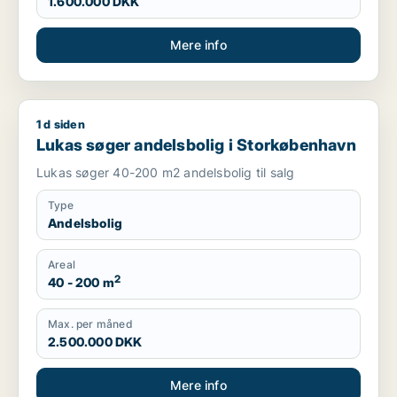
1.600.000 DKK
Mere info
1 d siden
Lukas søger andelsbolig i Storkøbenhavn
Lukas søger andelsbolig i Storkøbenhavn
Lukas søger 40-200 m2 andelsbolig til salg
Type
Andelsbolig
Areal
2
40 - 200 m
Max. per måned
2.500.000 DKK
Mere info