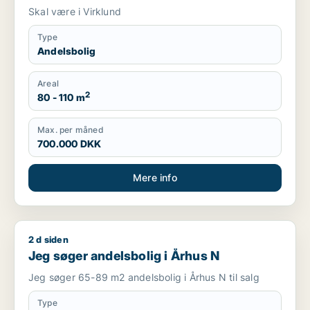
Skal være i Virklund
Type
Andelsbolig
Areal
2
80 - 110 m
Max. per måned
700.000 DKK
Mere info
2 d siden
Jeg søger andelsbolig i Århus N
Jeg søger andelsbolig i Århus N
Jeg søger 65-89 m2 andelsbolig i Århus N til salg
Type