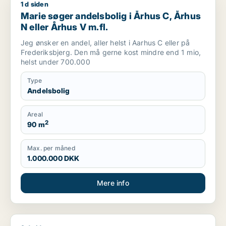
1 d siden
Marie søger andelsbolig i Århus C, Århus N eller Århus V m.fl
Marie søger andelsbolig i Århus C, Århus
N eller Århus V m.fl.
Jeg ønsker en andel, aller helst i Aarhus C eller på
Frederiksbjerg. Den må gerne kost mindre end 1 mio,
helst under 700.000
Type
Andelsbolig
Areal
2
90 m
Max. per måned
1.000.000 DKK
Mere info