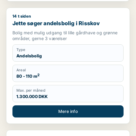
14 t siden
Jette søger andelsbolig i Risskov
Jette søger andelsbolig i Risskov
Bolig med mulig udgang til lille gårdhave og grønne
områder, gerne 3 værelser
Type
Andelsbolig
Areal
2
80 - 110 m
Max. per måned
1.300.000 DKK
Mere info