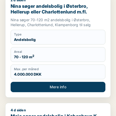
2 d siden
Nina søger andelsbolig i Østerbro, Hellerup eller Charlottenlu
Nina søger andelsbolig i Østerbro,
Hellerup eller Charlottenlund m.fl.
Nina søger 70-120 m2 andelsbolig i Østerbro,
Hellerup, Charlottenlund, Klampenborg til salg
Type
Andelsbolig
Areal
2
70 - 120 m
Max. per måned
4.000.000 DKK
Mere info
4 d siden
Maja søger andelsbolig i København K, Vesterbro eller Østerb