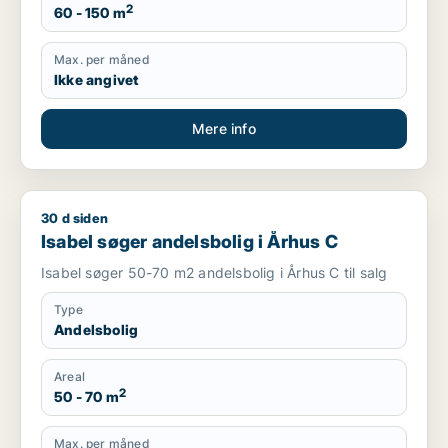
2
60 - 150 m
Max. per måned
Ikke angivet
Mere info
30 d siden
Isabel søger andelsbolig i Århus C
Isabel søger andelsbolig i Århus C
Isabel søger 50-70 m2 andelsbolig i Århus C til salg
Type
Andelsbolig
Areal
2
50 - 70 m
Max. per måned