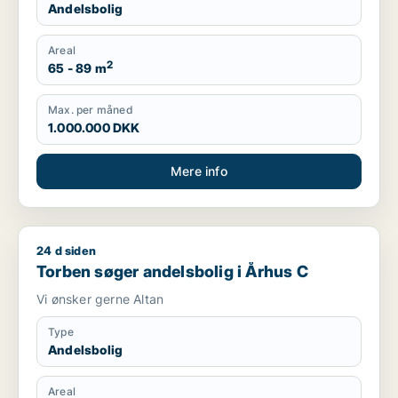
Andelsbolig
Areal
2
65 - 89 m
Max. per måned
1.000.000 DKK
Mere info
24 d siden
Torben søger andelsbolig i Århus C
Torben søger andelsbolig i Århus C
Vi ønsker gerne Altan
Type
Andelsbolig
Areal