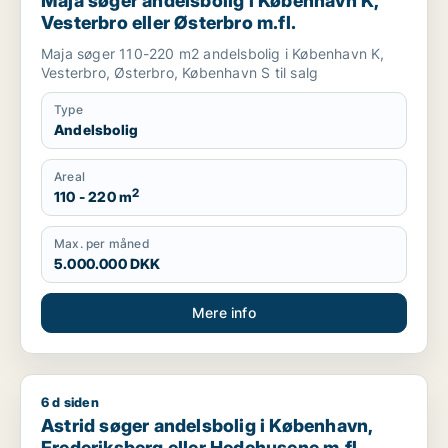
Maja søger andelsbolig i København K,
Vesterbro eller Østerbro m.fl.
Maja søger 110-220 m2 andelsbolig i København K,
Vesterbro, Østerbro, København S til salg
Type
Andelsbolig
Areal
2
110 - 220 m
Max. per måned
5.000.000 DKK
Mere info
6 d siden
Astrid søger andelsbolig i København, Frederiksberg eller H
Astrid søger andelsbolig i København,
Frederiksberg eller Hedehusene m.fl.