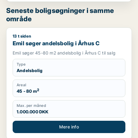
Seneste boligsøgninger i samme
område
13 t siden
Emil søger andelsbolig i Århus C
Emil søger andelsbolig i Århus C
Emil søger 45-80 m2 andelsbolig i Århus C til salg
Type
Andelsbolig
Areal
2
45 - 80 m
Max. per måned
1.000.000 DKK
Mere info