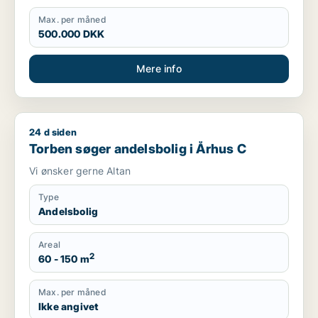
Max. per måned
500.000 DKK
Mere info
24 d siden
Torben søger andelsbolig i Århus C
Torben søger andelsbolig i Århus C
Vi ønsker gerne Altan
Type
Andelsbolig
Areal
2
60 - 150 m
Max. per måned
Ikke angivet