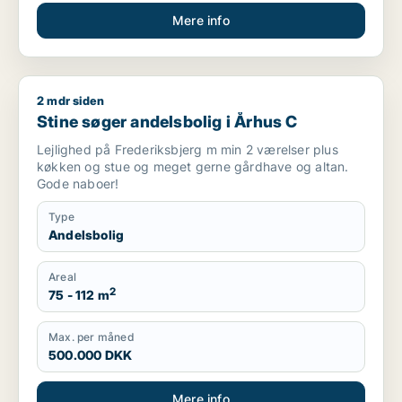
Mere info
2 mdr siden
Stine søger andelsbolig i Århus C
Stine søger andelsbolig i Århus C
Lejlighed på Frederiksbjerg m min 2 værelser plus
køkken og stue og meget gerne gårdhave og altan.
Gode naboer!
Type
Andelsbolig
Areal
2
75 - 112 m
Max. per måned
500.000 DKK
Mere info