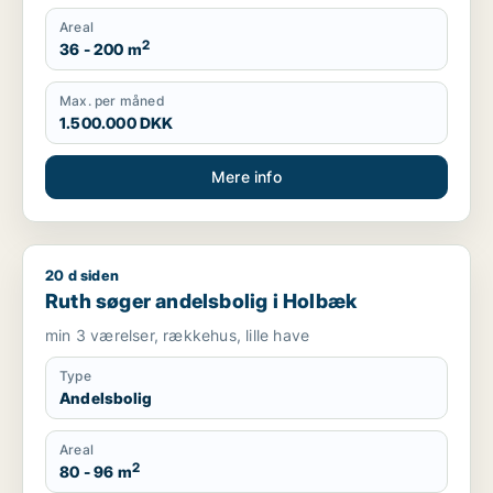
Areal
2
36 - 200 m
Max. per måned
1.500.000 DKK
Mere info
20 d siden
Ruth søger andelsbolig i Holbæk
Ruth søger andelsbolig i Holbæk
min 3 værelser, rækkehus, lille have
Type
Andelsbolig
Areal
2
80 - 96 m