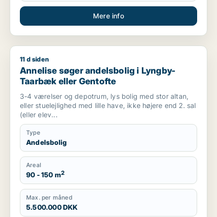
Mere info
11 d siden
Annelise søger andelsbolig i Lyngby-Taarbæk eller Gentofte
Annelise søger andelsbolig i Lyngby-
Taarbæk eller Gentofte
3-4 værelser og depotrum, lys bolig med stor altan,
eller stuelejlighed med lille have, ikke højere end 2. sal
(eller elev...
Type
Andelsbolig
Areal
2
90 - 150 m
Max. per måned
5.500.000 DKK