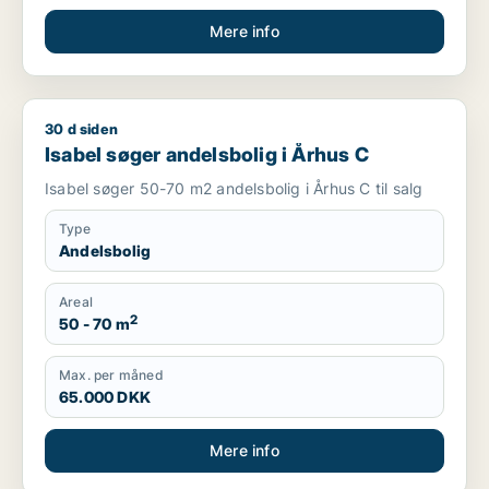
Mere info
30 d siden
Isabel søger andelsbolig i Århus C
Isabel søger andelsbolig i Århus C
Isabel søger 50-70 m2 andelsbolig i Århus C til salg
Type
Andelsbolig
Areal
2
50 - 70 m
Max. per måned
65.000 DKK
Mere info