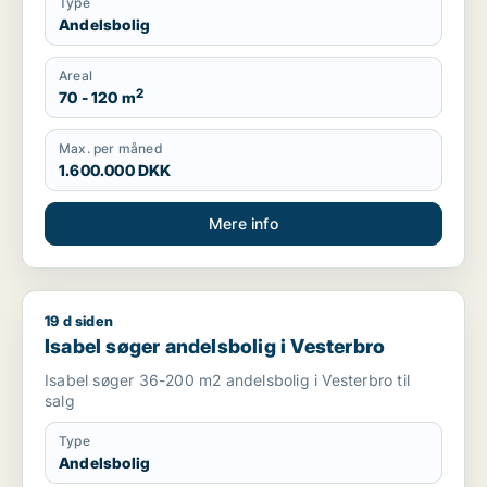
Type
Andelsbolig
Areal
2
70 - 120 m
Max. per måned
1.600.000 DKK
Mere info
19 d siden
Isabel søger andelsbolig i Vesterbro
Isabel søger andelsbolig i Vesterbro
Isabel søger 36-200 m2 andelsbolig i Vesterbro til
salg
Type
Andelsbolig