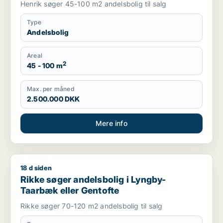
Henrik søger 45-100 m2 andelsbolig til salg
Type
Andelsbolig
Areal
2
45 - 100 m
Max. per måned
2.500.000 DKK
Mere info
18 d siden
Rikke søger andelsbolig i Lyngby-Taarbæk eller Gentofte
Rikke søger andelsbolig i Lyngby-
Taarbæk eller Gentofte
Rikke søger 70-120 m2 andelsbolig til salg