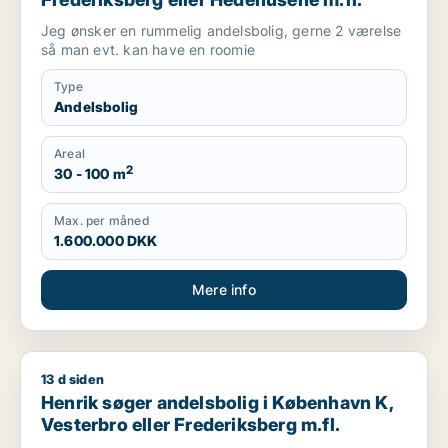
Jeg ønsker en rummelig andelsbolig, gerne 2 værelse
så man evt. kan have en roomie
Type
Andelsbolig
Areal
2
30 - 100 m
Max. per måned
1.600.000 DKK
Mere info
13 d siden
Henrik søger andelsbolig i København K, Vesterbro eller Fred
Henrik søger andelsbolig i København K,
Vesterbro eller Frederiksberg m.fl.