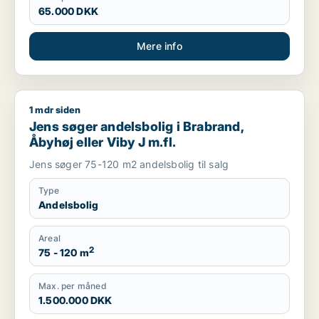
65.000 DKK
Mere info
1 mdr siden
Jens søger andelsbolig i Brabrand, Åbyhøj eller Viby J m.fl.
Jens søger andelsbolig i Brabrand,
Åbyhøj eller Viby J m.fl.
Jens søger 75-120 m2 andelsbolig til salg
Type
Andelsbolig
Areal
2
75 - 120 m
Max. per måned
1.500.000 DKK