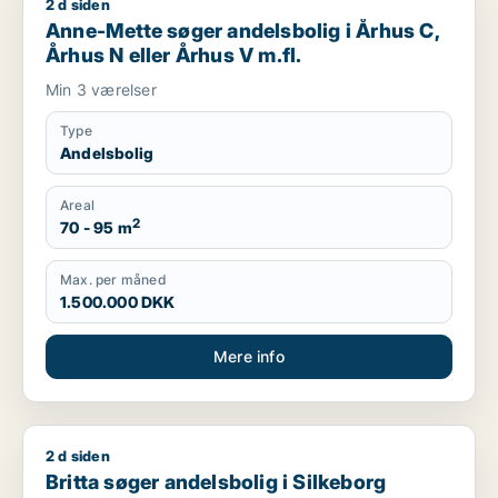
2 d siden
Anne-Mette søger andelsbolig i Århus C, Århus N eller Århus 
Anne-Mette søger andelsbolig i Århus C,
Århus N eller Århus V m.fl.
Min 3 værelser
Type
Andelsbolig
Areal
2
70 - 95 m
Max. per måned
1.500.000 DKK
Mere info
2 d siden
Britta søger andelsbolig i Silkeborg
Britta søger andelsbolig i Silkeborg