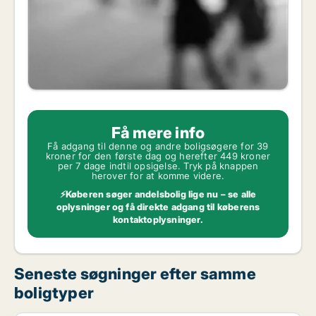
Få mere info
Få adgang til denne og andre boligsøgere for 39
kroner for den første dag og herefter 449 kroner
per 7 dage indtil opsigelse. Tryk på knappen
herover for at komme videre.
⚡Køberen søger andelsbolig lige nu – se alle
oplysninger og få direkte adgang til køberens
kontaktoplysninger.
Seneste søgninger efter samme
boligtyper