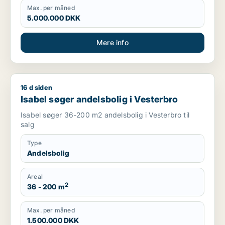
Max. per måned
5.000.000 DKK
Mere info
16 d siden
Isabel søger andelsbolig i Vesterbro
Isabel søger andelsbolig i Vesterbro
Isabel søger 36-200 m2 andelsbolig i Vesterbro til
salg
Type
Andelsbolig
Areal
2
36 - 200 m
Max. per måned
1.500.000 DKK