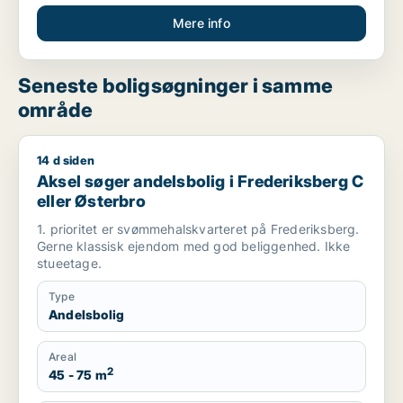
Mere info
Seneste boligsøgninger i samme
område
14 d siden
Aksel søger andelsbolig i Frederiksberg C eller Østerbro
Aksel søger andelsbolig i Frederiksberg C
eller Østerbro
1. prioritet er svømmehalskvarteret på Frederiksberg.
Gerne klassisk ejendom med god beliggenhed. Ikke
stueetage.
Type
Andelsbolig
Areal
2
45 - 75 m