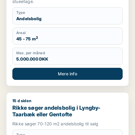
stueetage.
Type
Andelsbolig
Areal
2
45 - 75 m
Max. per måned
5.000.000 DKK
Mere info
15 d siden
Rikke søger andelsbolig i Lyngby-Taarbæk eller Gentofte
Rikke søger andelsbolig i Lyngby-
Taarbæk eller Gentofte
Rikke søger 70-120 m2 andelsbolig til salg
Type