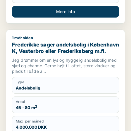
Mere info
1 mdr siden
Frederikke søger andelsbolig i København K, Vesterbro eller 
Frederikke søger andelsbolig i København
K, Vesterbro eller Frederiksberg m.fl.
Jeg drømmer om en lys og hyggelig andelsbolig med
sjæl og charme. Gerne højt til loftet, store vinduer og
plads til både a...
Type
Andelsbolig
Areal
2
45 - 80 m
Max. per måned
4.000.000 DKK