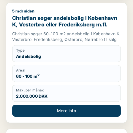
5 mdr siden
Christian søger andelsbolig i København K, Vesterbro eller Fr
Christian søger andelsbolig i København
K, Vesterbro eller Frederiksberg m.fl.
Christian søger 60-100 m2 andelsbolig i København K,
Vesterbro, Frederiksberg, Østerbro, Nørrebro til salg
Type
Andelsbolig
Areal
2
60 - 100 m
Max. per måned
2.000.000 DKK
Mere info