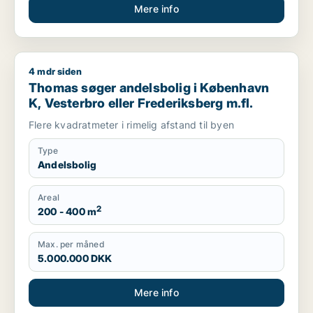
Mere info
4 mdr siden
Thomas søger andelsbolig i København K, Vesterbro eller Fre
Thomas søger andelsbolig i København
K, Vesterbro eller Frederiksberg m.fl.
Flere kvadratmeter i rimelig afstand til byen
Type
Andelsbolig
Areal
2
200 - 400 m
Max. per måned
5.000.000 DKK
Mere info