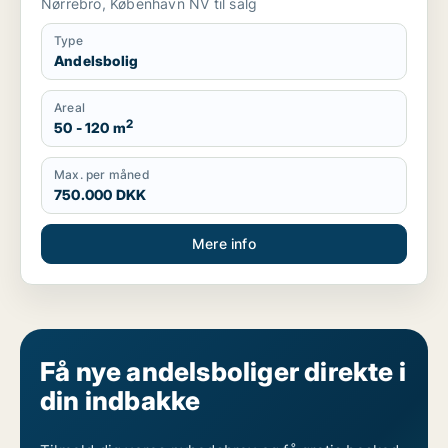
Nørrebro, København NV til salg
Type
Andelsbolig
Areal
2
50 - 120 m
Max. per måned
750.000 DKK
Mere info
Få nye andelsboliger direkte i
din indbakke