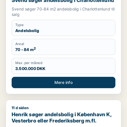
Svend søger andelsbolig i Charlottenlund
Svend søger 70-84 m2 andelsbolig i Charlottenlund til
salg
Type
Andelsbolig
Areal
2
70 - 84 m
Max. per måned
3.500.000 DKK
Mere info
11 d siden
Henrik søger andelsbolig i København K, Vesterbro eller Fred
Henrik søger andelsbolig i København K,
Vesterbro eller Frederiksberg m.fl.