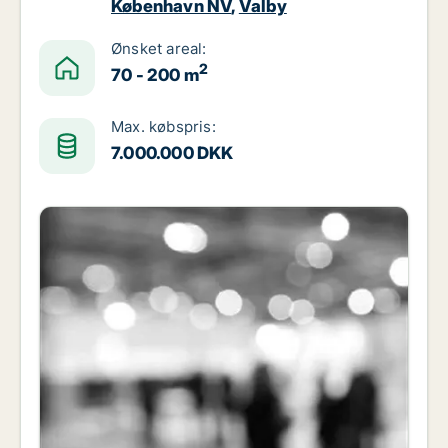
København NV
,
Valby
Ønsket areal:
2
70 - 200 m
Max. købspris:
7.000.000 DKK