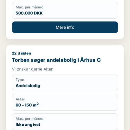
Max. per måned
500.000 DKK
Mere info
22 d siden
Torben søger andelsbolig i Århus C
Torben søger andelsbolig i Århus C
Vi ønsker gerne Altan
Type
Andelsbolig
Areal
2
60 - 150 m
Max. per måned
Ikke angivet