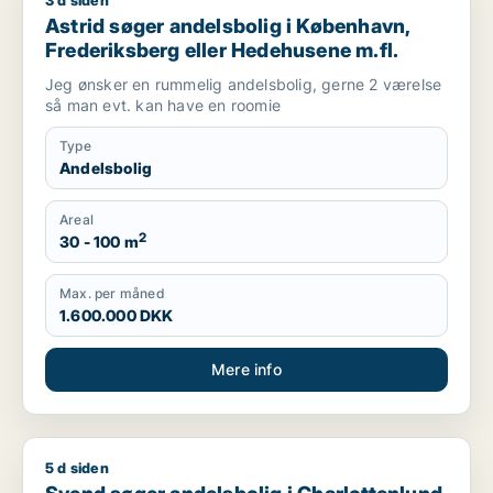
3 d siden
Astrid søger andelsbolig i København, Frederiksberg eller H
Astrid søger andelsbolig i København,
Frederiksberg eller Hedehusene m.fl.
Jeg ønsker en rummelig andelsbolig, gerne 2 værelse
så man evt. kan have en roomie
Type
Andelsbolig
Areal
2
30 - 100 m
Max. per måned
1.600.000 DKK
Mere info
5 d siden
Svend søger andelsbolig i Charlottenlund