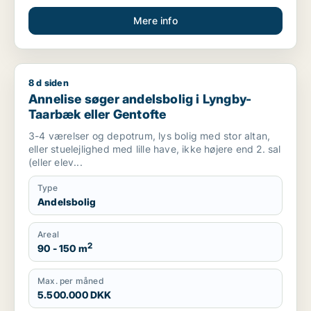
Mere info
8 d siden
Annelise søger andelsbolig i Lyngby-Taarbæk eller Gentofte
Annelise søger andelsbolig i Lyngby-
Taarbæk eller Gentofte
3-4 værelser og depotrum, lys bolig med stor altan,
eller stuelejlighed med lille have, ikke højere end 2. sal
(eller elev...
Type
Andelsbolig
Areal
2
90 - 150 m
Max. per måned
5.500.000 DKK