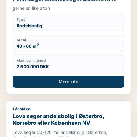
gerne en lille altan
Type
Andelsbolig
Areal
2
40 - 60 m
Max. per måned
2.500.000 DKK
Mere info
1 år siden
Lova søger andelsbolig i Østerbro, Nørrebro eller Københav
Lova søger andelsbolig i Østerbro,
Nørrebro eller København NV
Lova søger 50-120 m2 andelsbolig i Østerbro,