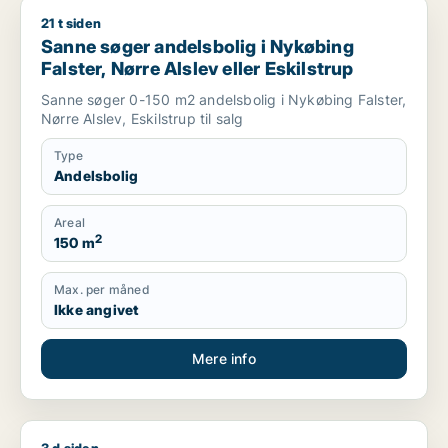
21 t siden
Sanne søger andelsbolig i Nykøbing Falster, Nørre Alslev elle
Sanne søger andelsbolig i Nykøbing
Falster, Nørre Alslev eller Eskilstrup
Sanne søger 0-150 m2 andelsbolig i Nykøbing Falster,
Nørre Alslev, Eskilstrup til salg
Type
Andelsbolig
Areal
2
150 m
Max. per måned
Ikke angivet
Mere info