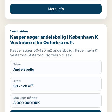
Mere info
1 mdr siden
Kasper søger andelsbolig i København K, Vesterbro eller Øste
Kasper søger andelsbolig i København K,
Vesterbro eller Østerbro m.fl.
Kasper søger 50-120 m2 andelsbolig i København K,
Vesterbro, Østerbro, Nørrebro til salg
Type
Andelsbolig
Areal
2
50 - 120 m
Max. per måned
3.000.000 DKK