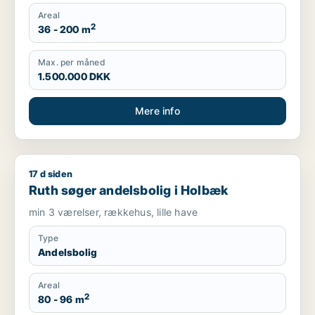
Areal
2
36 - 200 m
Max. per måned
1.500.000 DKK
Mere info
17 d siden
Ruth søger andelsbolig i Holbæk
Ruth søger andelsbolig i Holbæk
min 3 værelser, rækkehus, lille have
Type
Andelsbolig
Areal
2
80 - 96 m