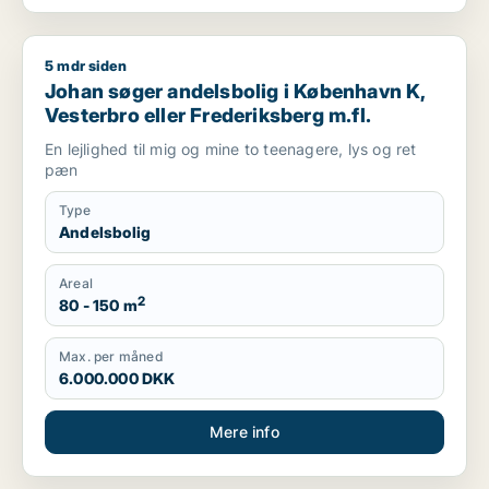
5 mdr siden
Johan søger andelsbolig i København K, Vesterbro eller Frede
Johan søger andelsbolig i København K,
Vesterbro eller Frederiksberg m.fl.
En lejlighed til mig og mine to teenagere, lys og ret
pæn
Type
Andelsbolig
Areal
2
80 - 150 m
Max. per måned
6.000.000 DKK
Mere info