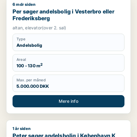
6 mdr siden
Per søger andelsbolig i Vesterbro eller Frederiksberg
Per søger andelsbolig i Vesterbro eller
Frederiksberg
altan, elevator(over 2. sal)
Type
Andelsbolig
Areal
2
100 - 130 m
Max. per måned
5.000.000 DKK
Mere info
1 år siden
Peter søger andelsbolig i København K
Peter søger andelsbolig i København K