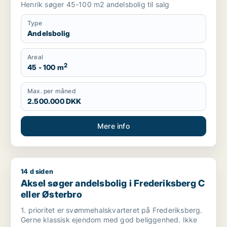
Henrik søger 45-100 m2 andelsbolig til salg
Type
Andelsbolig
Areal
2
45 - 100 m
Max. per måned
2.500.000 DKK
Mere info
14 d siden
Aksel søger andelsbolig i Frederiksberg C eller Østerbro
Aksel søger andelsbolig i Frederiksberg C
eller Østerbro
1. prioritet er svømmehalskvarteret på Frederiksberg.
Gerne klassisk ejendom med god beliggenhed. Ikke