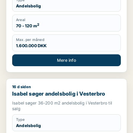
Andelsbolig
Areal
2
70 - 120 m
Max. per måned
1.600.000 DKK
Mere info
16 d siden
Isabel søger andelsbolig i Vesterbro
Isabel søger andelsbolig i Vesterbro
Isabel søger 36-200 m2 andelsbolig i Vesterbro til
salg
Type
Andelsbolig