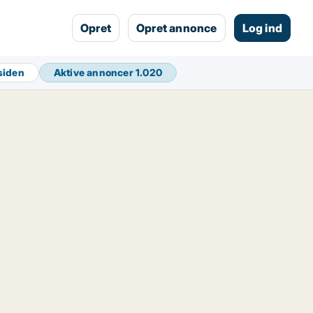
Opret
Opret annonce
Log ind
 siden
Aktive annoncer
1.020