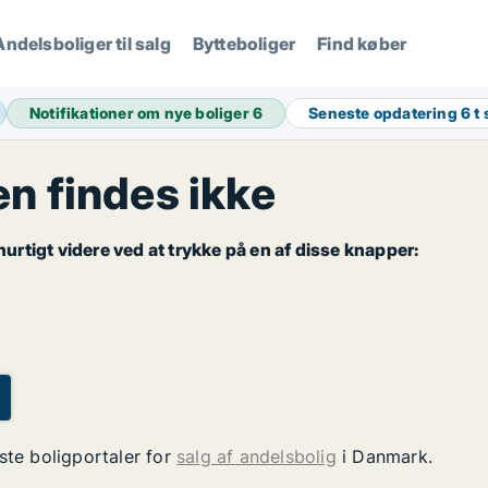
Andelsboliger til salg
Bytteboliger
Find køber
Notifikationer om nye boliger
6
Seneste opdatering
6 t
 findes ikke
rtigt videre ved at trykke på en af disse knapper:
ste boligportaler for
salg af andelsbolig
i Danmark.