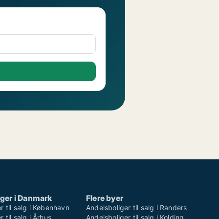
ger i Danmark
Flere byer
r til salg i København
Andelsboliger til salg i Randers
 til salg i Århus
Andelsboliger til salg i Kolding