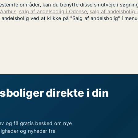
bestemte områder, kan du benytte disse smutveje i søgnin
 Aarhus
,
salg af andelsbolig i Odense
,
salg af andelsbolig 
 andelsbolig ved at klikke på "Salg af andelsbolig" i men
sboliger direkte i din
ev og få gratis besked om nye
ligheder og nyheder fra