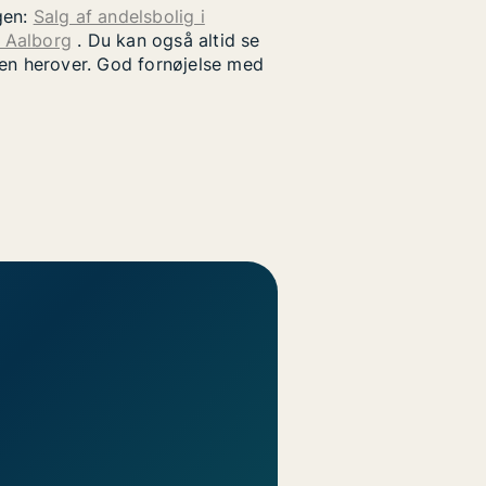
gen:
Salg af andelsbolig i
i Aalborg
. Du kan også altid se
uen herover. God fornøjelse med