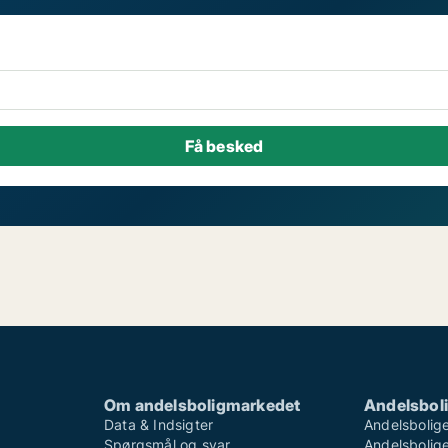
Om andelsboligmarkedet
Andelsboli
Data & Indsigter
Andelsbolige
Spørgsmål og svar
Andelsboliger