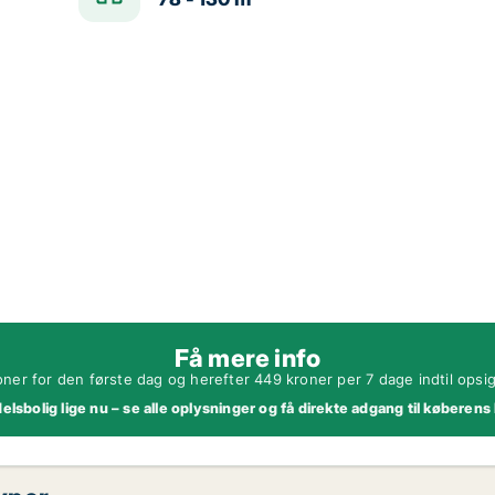
Få mere info
oner for den første dag og herefter 449 kroner per 7 dage indtil opsi
lsbolig lige nu – se alle oplysninger og få direkte adgang til køberens