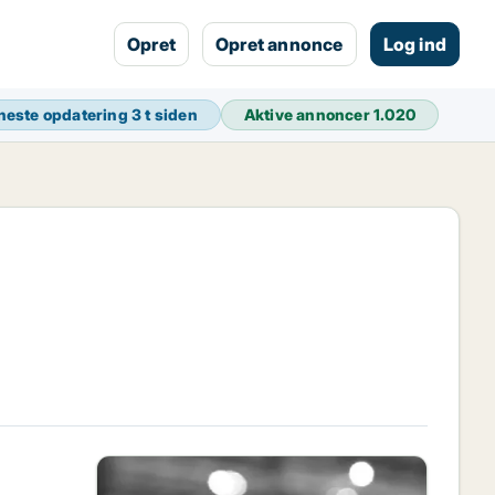
Opret
Opret annonce
Log ind
neste opdatering
3 t siden
Aktive annoncer
1.020