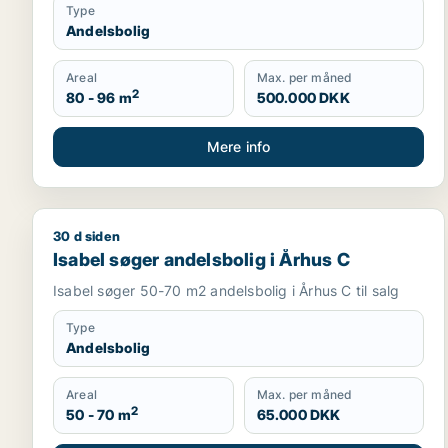
Type
Andelsbolig
Areal
Max. per måned
2
80 - 96 m
500.000 DKK
Mere info
30 d siden
Isabel søger andelsbolig i Århus C
Isabel søger andelsbolig i Århus C
Isabel søger 50-70 m2 andelsbolig i Århus C til salg
Type
Andelsbolig
Areal
Max. per måned
2
50 - 70 m
65.000 DKK