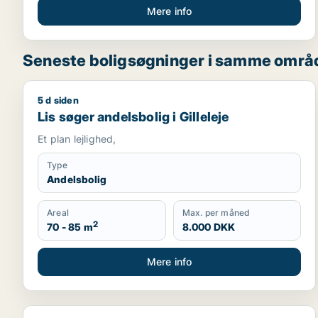
Mere info
Seneste boligsøgninger i samme områ
5 d siden
Lis søger andelsbolig i Gilleleje
Lis søger andelsbolig i Gilleleje
Et plan lejlighed,
Type
Andelsbolig
Areal
Max. per måned
2
70 - 85 m
8.000 DKK
Mere info