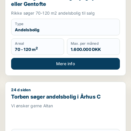
eller Gentofte
Rikke søger 70-120 m2 andelsbolig til salg
Type
Andelsbolig
Areal
Max. per måned
2
70 - 120 m
1.600.000 DKK
Mere info
24 d siden
Torben søger andelsbolig i Århus C
Torben søger andelsbolig i Århus C
Vi ønsker gerne Altan