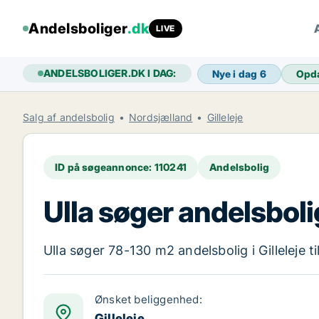
Andelsboliger
.dk
LIVE
ANDELSBOLIGER.DK I DAG:
Nye i dag
6
Opd
Salg af andelsbolig
Nordsjælland
Gilleleje
ID på søgeannonce: 110241
Andelsbolig
Ulla søger andelsbolig 
Ulla søger 78-130 m2 andelsbolig i Gilleleje ti
Ønsket beliggenhed:
Gilleleje