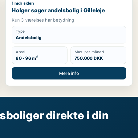
1 mdr siden
Holger søger andelsbolig i Gilleleje
Holger søger andelsbolig i Gilleleje
Kun 3 værelses har betydning
Type
Andelsbolig
Areal
Max. per måned
2
80 - 96 m
750.000 DKK
Mere info
sboliger direkte i din