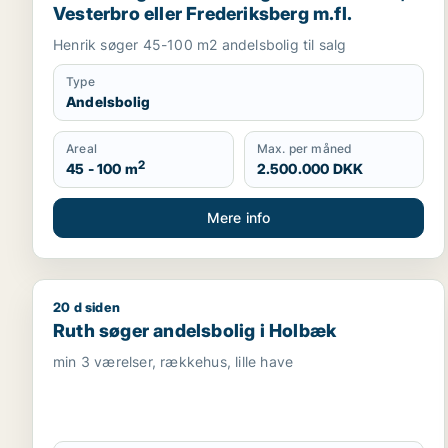
Vesterbro eller Frederiksberg m.fl.
Henrik søger 45-100 m2 andelsbolig til salg
Type
Andelsbolig
Areal
Max. per måned
2
45 - 100 m
2.500.000 DKK
Mere info
20 d siden
Ruth søger andelsbolig i Holbæk
Ruth søger andelsbolig i Holbæk
min 3 værelser, rækkehus, lille have