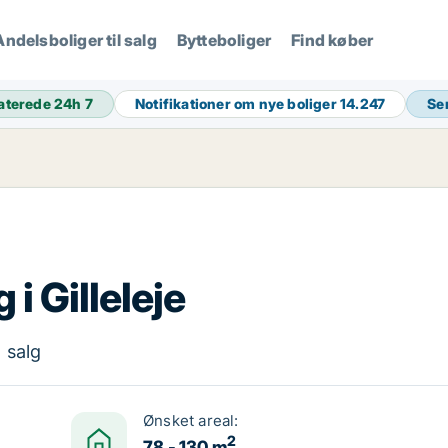
Andelsboliger til salg
Bytteboliger
Find køber
aterede 24h
7
Notifikationer om nye boliger
14.247
Se
i Gilleleje
l salg
Ønsket areal:
2
78 - 130 m