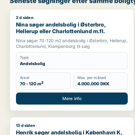
Seneste søgninger efter samme boligt
2 d siden
Nina søger andelsbolig i Østerbro, Hellerup eller C
Nina søger andelsbolig i Østerbro,
Hellerup eller Charlottenlund m.fl.
Nina søger 70-120 m2 andelsbolig i Østerbro, Hellerup,
Charlottenlund, Klampenborg til salg
Type
Andelsbolig
Areal
Max. per måned
2
70 - 120 m
4.000.000 DKK
Mere info
13 d siden
Henrik søger andelsbolig i København K, Vesterbro 
Henrik søger andelsbolig i København K,