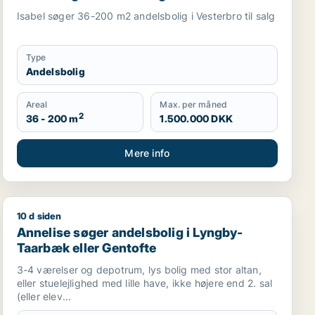
Isabel søger 36-200 m2 andelsbolig i Vesterbro til salg
Type
Andelsbolig
Areal
Max. per måned
2
36 - 200 m
1.500.000 DKK
Mere info
10 d siden
Annelise søger andelsbolig i Lyngby-Taarbæk eller Ge
Annelise søger andelsbolig i Lyngby-
Taarbæk eller Gentofte
3-4 værelser og depotrum, lys bolig med stor altan,
eller stuelejlighed med lille have, ikke højere end 2. sal
(eller elev...