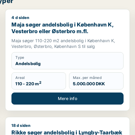
yper
4 d siden
harlottenlund m.fl.
Maja søger andelsbolig i København K, Vesterbro elle
Maja søger andelsbolig i København K,
Vesterbro eller Østerbro m.fl.
Maja søger 110-220 m2 andelsbolig i København K,
Vesterbro, Østerbro, København S til salg
Type
Andelsbolig
Areal
Max. per måned
2
110 - 220 m
5.000.000 DKK
Mere info
18 d siden
eller Frederiksberg m.fl.
Rikke søger andelsbolig i Lyngby-Taarbæk eller Gen
Rikke søger andelsbolig i Lyngby-Taarbæk