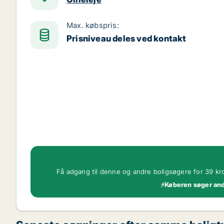
Max. købspris:
Prisniveau deles ved kontakt
Få adgang til denne og andre boligsøgere for 39 kr
⚡Køberen søger ande