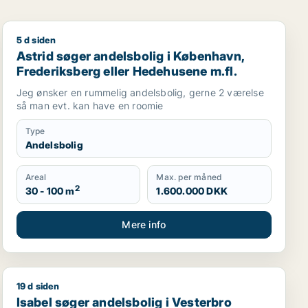
5 d siden
r Østerbro m.fl.
Astrid søger andelsbolig i København, Frederiksberg e
Astrid søger andelsbolig i København,
Frederiksberg eller Hedehusene m.fl.
Jeg ønsker en rummelig andelsbolig, gerne 2 værelse
så man evt. kan have en roomie
Type
Andelsbolig
Areal
Max. per måned
2
30 - 100 m
1.600.000 DKK
Mere info
19 d siden
tofte
Isabel søger andelsbolig i Vesterbro
Isabel søger andelsbolig i Vesterbro