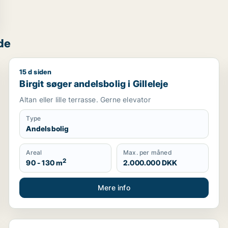
de
15 d siden
Birgit søger andelsbolig i Gilleleje
Birgit søger andelsbolig i Gilleleje
Altan eller lille terrasse. Gerne elevator
Type
Andelsbolig
Areal
Max. per måned
2
90 - 130 m
2.000.000 DKK
Mere info