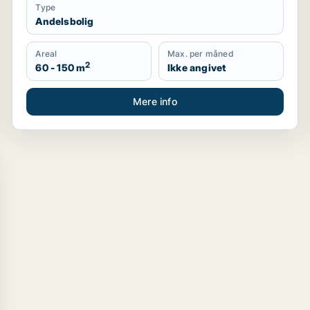
Type
Andelsbolig
Areal
Max. per måned
2
60 - 150 m
Ikke angivet
Mere info