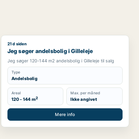
21 d siden
Jeg søger andelsbolig i Gilleleje
Jeg søger andelsbolig i Gilleleje
Jeg søger 120-144 m2 andelsbolig i Gilleleje til salg
Type
Andelsbolig
Areal
Max. per måned
2
120 - 144 m
Ikke angivet
Mere info