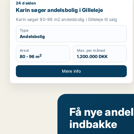
24 d siden
Karin søger andelsbolig i Gilleleje
Karin søger andelsbolig i Gilleleje
Karin søger 80-96 m2 andelsbolig i Gilleleje til salg
Type
Andelsbolig
Areal
Max. per måned
2
80 - 96 m
1.200.000 DKK
Mere info
Få nye andel
indbakke