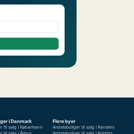
ger i Danmark
Flere byer
r til salg i København
Andelsboliger til salg i Randers
 til salg i Århus
Andelsboliger til salg i Kolding