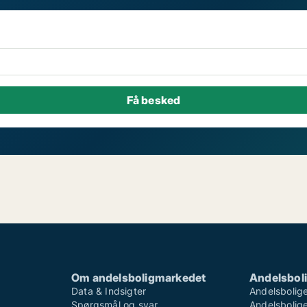
Om andelsboligmarkedet
Andelsboli
Data & Indsigter
Andelsbolige
Spørgsmål og svar
Andelsboliger