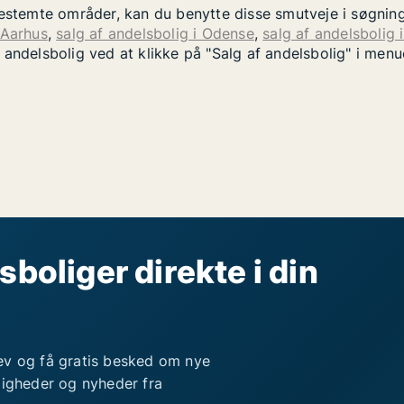
bestemte områder, kan du benytte disse smutveje i søgnin
 Aarhus
,
salg af andelsbolig i Odense
,
salg af andelsbolig 
 andelsbolig ved at klikke på "Salg af andelsbolig" i men
sboliger direkte i din
ev og få gratis besked om nye
ligheder og nyheder fra