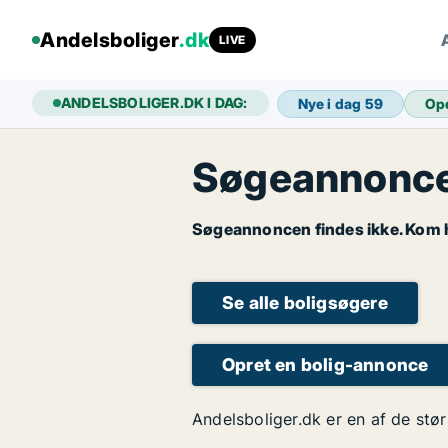
Andelsboliger
.dk
LIVE
ANDELSBOLIGER.DK I DAG:
Nye i dag
59
Op
Søgeannoncen
Søgeannoncen findes ikke. Kom hu
Se alle boligsøgere
Opret en bolig-annonce
Andelsboliger.dk er en af de stør