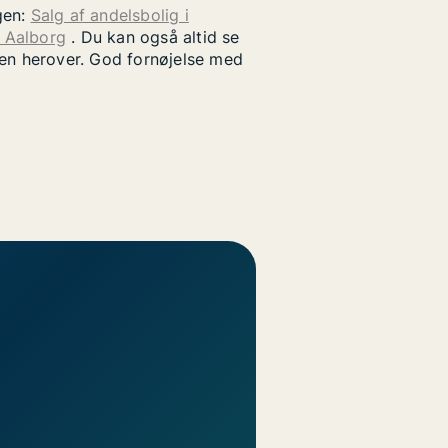
gen:
Salg af andelsbolig i
i Aalborg
. Du kan også altid se
uen herover. God fornøjelse med