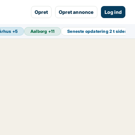
Opret
Opret annonce
Log ind
Århus
+
5
Aalborg
+
11
Seneste opdatering
2 t siden