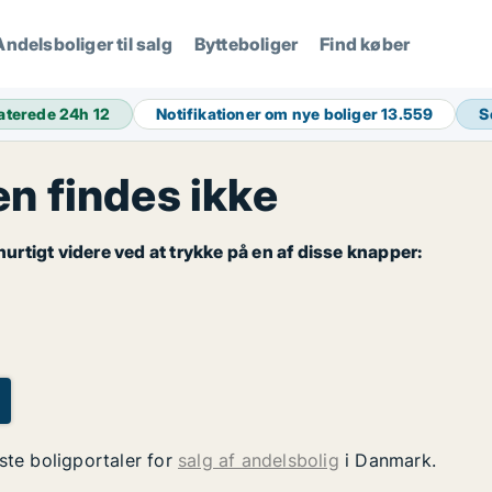
Andelsboliger til salg
Bytteboliger
Find køber
aterede 24h
12
Notifikationer om nye boliger
13.559
S
 findes ikke
rtigt videre ved at trykke på en af disse knapper:
ste boligportaler for
salg af andelsbolig
i Danmark.