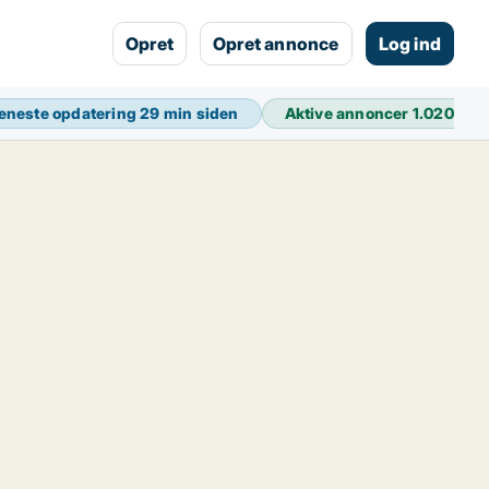
Opret
Opret annonce
Log ind
eneste opdatering
29 min siden
Aktive annoncer
1.020