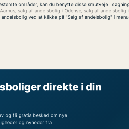
bestemte områder, kan du benytte disse smutveje i søgnin
 Aarhus
,
salg af andelsbolig i Odense
,
salg af andelsbolig 
 andelsbolig ved at klikke på "Salg af andelsbolig" i men
sboliger direkte i din
ev og få gratis besked om nye
ligheder og nyheder fra