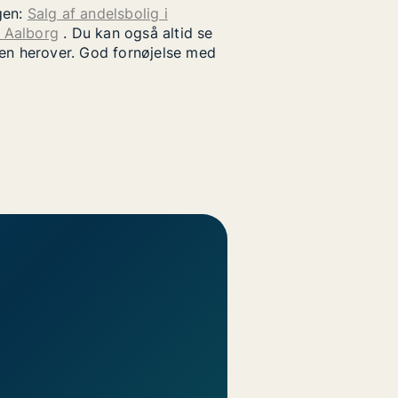
gen:
Salg af andelsbolig i
i Aalborg
. Du kan også altid se
uen herover. God fornøjelse med