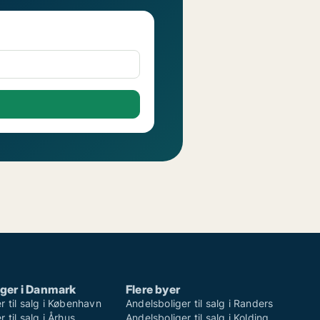
ger i Danmark
Flere byer
r til salg i København
Andelsboliger til salg i Randers
 til salg i Århus
Andelsboliger til salg i Kolding