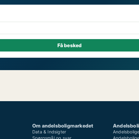
Om andelsboligmarkedet
Andelsboli
Data & Indsigter
Andelsbolige
Spørgsmål og svar
Andelsboliger