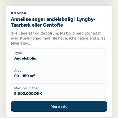
8 d siden
Annelise søger andelsbolig i Lyngby-Taarbæk eller Gentofte
Annelise søger andelsbolig i Lyngby-
Taarbæk eller Gentofte
3-4 værelser og depotrum, lys bolig med stor altan,
eller stuelejlighed med lille have, ikke højere end 2. sal
(eller elev...
Type
Andelsbolig
Areal
2
90 - 150 m
Max. per måned
5.500.000 DKK
Mere info