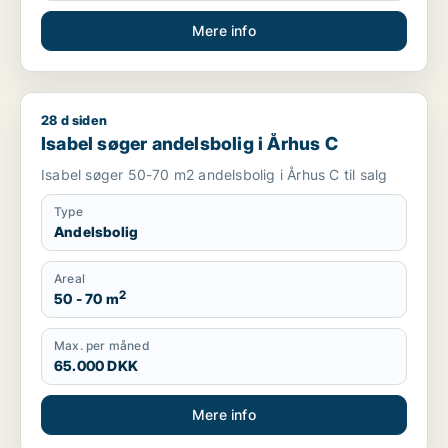
Mere info
28 d siden
Isabel søger andelsbolig i Århus C
Isabel søger andelsbolig i Århus C
Isabel søger 50-70 m2 andelsbolig i Århus C til salg
Type
Andelsbolig
Areal
2
50 - 70 m
Max. per måned
65.000 DKK
Mere info