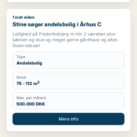
1 mdr siden
Stine søger andelsbolig i Århus C
Stine søger andelsbolig i Århus C
Lejlighed på Frederiksbjerg m min 2 værelser plus
køkken og stue og meget gerne gårdhave og altan.
Gode naboer!
Type
Andelsbolig
Areal
2
75 - 112 m
Max. per måned
500.000 DKK
Mere info