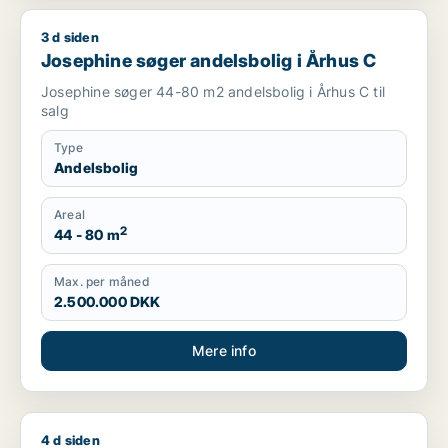
3 d siden
Josephine søger andelsbolig i Århus C
Josephine søger andelsbolig i Århus C
Josephine søger 44-80 m2 andelsbolig i Århus C til
salg
Type
Andelsbolig
Areal
2
44 - 80 m
Max. per måned
2.500.000 DKK
Mere info
4 d siden
Tina søger andelsbolig i Århus C