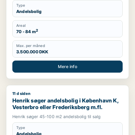
Type
Andelsbolig
Areal
2
70 - 84 m
Max. per måned
3.500.000 DKK
Mere info
11 d siden
Henrik søger andelsbolig i København K, Vesterbro eller Fred
Henrik søger andelsbolig i København K,
Vesterbro eller Frederiksberg m.fl.
Henrik søger 45-100 m2 andelsbolig til salg
Type
Andelsbolig