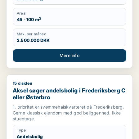
Areal
2
45 - 100 m
Max. per måned
2.500.000 DKK
Mere info
15 d siden
Aksel søger andelsbolig i Frederiksberg C eller Østerbro
Aksel søger andelsbolig i Frederiksberg C
eller Østerbro
1. prioritet er svømmehalskvarteret på Frederiksberg.
Gerne klassisk ejendom med god beliggenhed. Ikke
stueetage.
Type
Andelsbolig