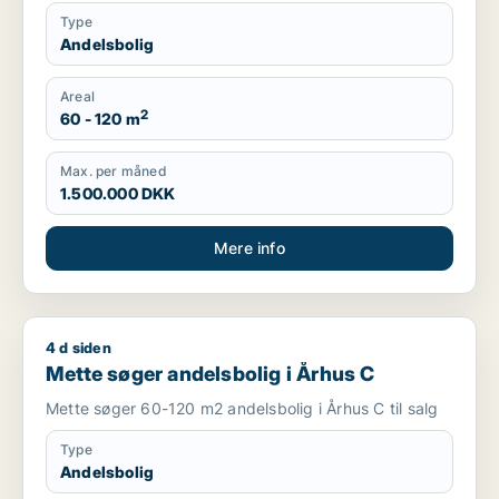
Type
Andelsbolig
Areal
2
60 - 120 m
Max. per måned
1.500.000 DKK
Mere info
4 d siden
Mette søger andelsbolig i Århus C
Mette søger andelsbolig i Århus C
Mette søger 60-120 m2 andelsbolig i Århus C til salg
Type
Andelsbolig