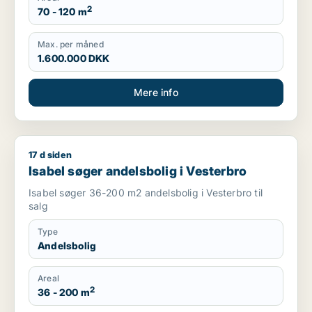
2
70 - 120 m
Max. per måned
1.600.000 DKK
Mere info
17 d siden
Isabel søger andelsbolig i Vesterbro
Isabel søger andelsbolig i Vesterbro
Isabel søger 36-200 m2 andelsbolig i Vesterbro til
salg
Type
Andelsbolig
Areal
2
36 - 200 m