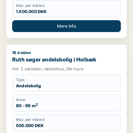
Max. per måned
1.500.000 DKK
Mere info
18 d siden
Ruth søger andelsbolig i Holbæk
Ruth søger andelsbolig i Holbæk
min 3 værelser, rækkehus, lille have
Type
Andelsbolig
Areal
2
80 - 96 m
Max. per måned
500.000 DKK