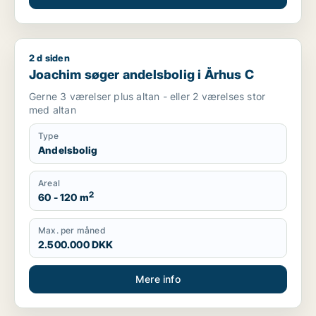
2 d siden
Joachim søger andelsbolig i Århus C
Joachim søger andelsbolig i Århus C
Gerne 3 værelser plus altan - eller 2 værelses stor
med altan
Type
Andelsbolig
Areal
2
60 - 120 m
Max. per måned
2.500.000 DKK
Mere info