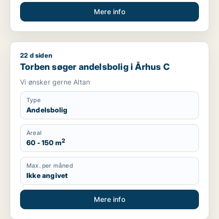
Mere info
22 d siden
Torben søger andelsbolig i Århus C
Torben søger andelsbolig i Århus C
Vi ønsker gerne Altan
Type
Andelsbolig
Areal
2
60 - 150 m
Max. per måned
Ikke angivet
Mere info