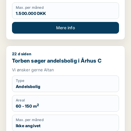
Max. per måned
1.500.000 DKK
Mere info
22 d siden
Torben søger andelsbolig i Århus C
Torben søger andelsbolig i Århus C
Vi ønsker gerne Altan
Type
Andelsbolig
Areal
2
60 - 150 m
Max. per måned
Ikke angivet