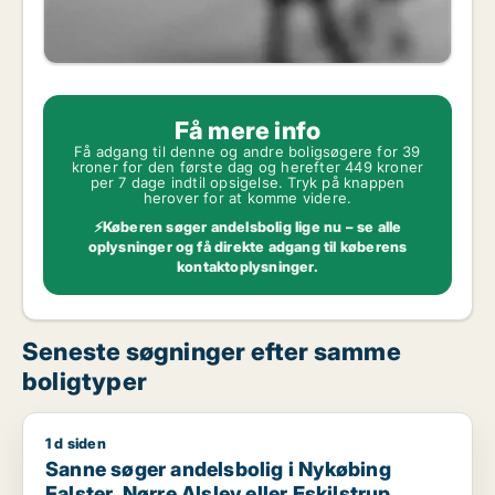
Få mere info
Få adgang til denne og andre boligsøgere for 39
kroner for den første dag og herefter 449 kroner
per 7 dage indtil opsigelse. Tryk på knappen
herover for at komme videre.
⚡Køberen søger andelsbolig lige nu – se alle
oplysninger og få direkte adgang til køberens
kontaktoplysninger.
Seneste søgninger efter samme
boligtyper
1 d siden
Sanne søger andelsbolig i Nykøbing Falster, Nørre Alslev elle
Sanne søger andelsbolig i Nykøbing
Falster, Nørre Alslev eller Eskilstrup