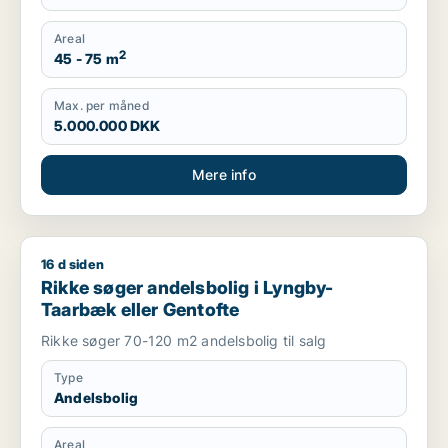
Areal
2
45 - 75 m
Max. per måned
5.000.000 DKK
Mere info
16 d siden
Rikke søger andelsbolig i Lyngby-Taarbæk eller Gentofte
Rikke søger andelsbolig i Lyngby-
Taarbæk eller Gentofte
Rikke søger 70-120 m2 andelsbolig til salg
Type
Andelsbolig
Areal