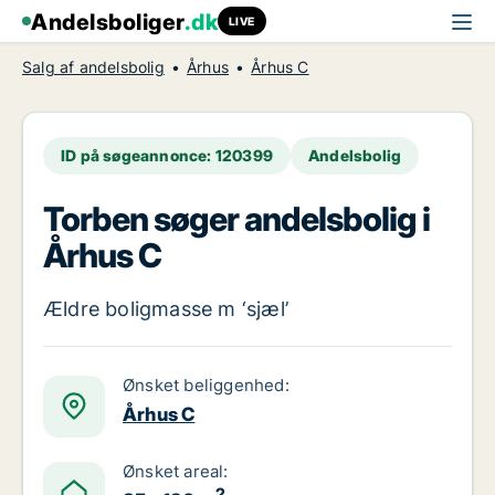
Andelsboliger
.dk
LIVE
Salg af andelsbolig
Århus
Århus C
ID på søgeannonce: 120399
Andelsbolig
Torben søger andelsbolig i
Århus C
Ældre boligmasse m ‘sjæl’
Ønsket beliggenhed:
Århus C
Ønsket areal:
2