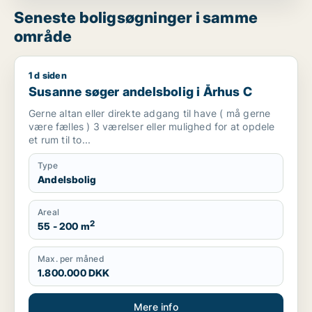
Seneste boligsøgninger i samme
område
1 d siden
Susanne søger andelsbolig i Århus C
Susanne søger andelsbolig i Århus C
Gerne altan eller direkte adgang til have ( må gerne
være fælles ) 3 værelser eller mulighed for at opdele
et rum til to...
Type
Andelsbolig
Areal
2
55 - 200 m
Max. per måned
1.800.000 DKK
Mere info