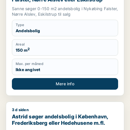
Sanne søger 0-150 m2 andelsbolig i Nykøbing Falster,
Nørre Alslev, Eskilstrup til salg
Type
Andelsbolig
Areal
2
150 m
Max. per måned
Ikke angivet
Mere info
3 d siden
Astrid søger andelsbolig i København, Frederiksberg eller H
Astrid søger andelsbolig i København,
Frederiksberg eller Hedehusene m.fl.