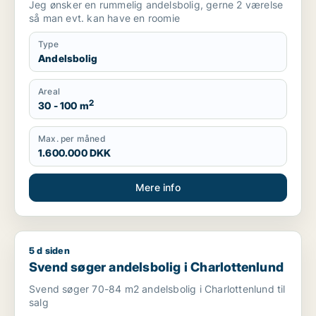
Jeg ønsker en rummelig andelsbolig, gerne 2 værelse
så man evt. kan have en roomie
Type
Andelsbolig
Areal
2
30 - 100 m
Max. per måned
1.600.000 DKK
Mere info
5 d siden
Svend søger andelsbolig i Charlottenlund
Svend søger andelsbolig i Charlottenlund
Svend søger 70-84 m2 andelsbolig i Charlottenlund til
salg