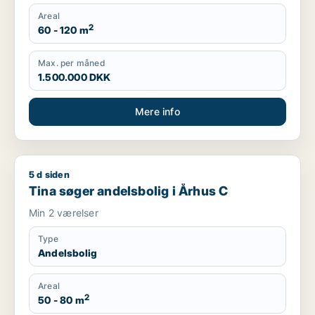
Areal
2
60 - 120 m
Max. per måned
1.500.000 DKK
Mere info
5 d siden
Tina søger andelsbolig i Århus C
Tina søger andelsbolig i Århus C
Min 2 værelser
Type
Andelsbolig
Areal
2
50 - 80 m