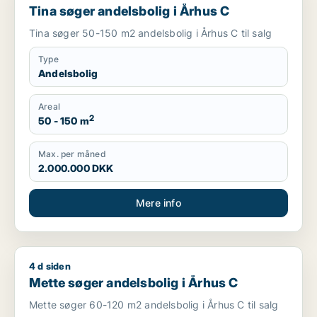
Tina søger andelsbolig i Århus C
Tina søger 50-150 m2 andelsbolig i Århus C til salg
Type
Andelsbolig
Areal
2
50 - 150 m
Max. per måned
2.000.000 DKK
Mere info
4 d siden
Mette søger andelsbolig i Århus C
Mette søger andelsbolig i Århus C
Mette søger 60-120 m2 andelsbolig i Århus C til salg