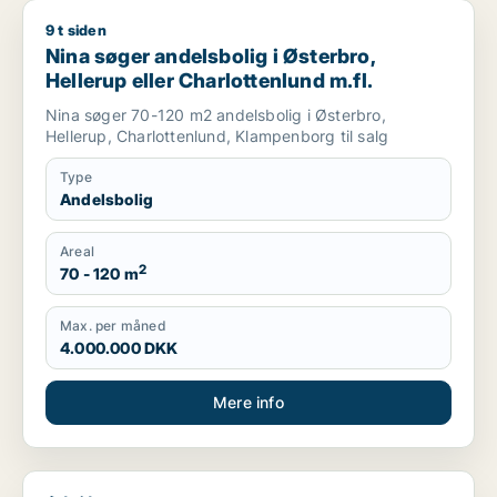
9 t siden
Nina søger andelsbolig i Østerbro, Hellerup eller Charlottenlu
Nina søger andelsbolig i Østerbro,
Hellerup eller Charlottenlund m.fl.
Nina søger 70-120 m2 andelsbolig i Østerbro,
Hellerup, Charlottenlund, Klampenborg til salg
Type
Andelsbolig
Areal
2
70 - 120 m
Max. per måned
4.000.000 DKK
Mere info