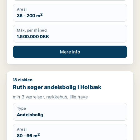
Areal
2
36 - 200 m
Max. per måned
1.500.000 DKK
Mere info
18 d siden
Ruth søger andelsbolig i Holbæk
Ruth søger andelsbolig i Holbæk
min 3 værelser, rækkehus, lille have
Type
Andelsbolig
Areal
2
80 - 96 m