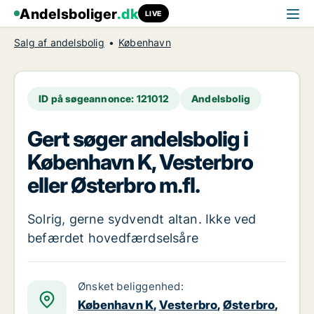
Andelsboliger
.dk
LIVE
Salg af andelsbolig
København
ID på søgeannonce: 121012
Andelsbolig
Gert søger andelsbolig i
København K, Vesterbro
eller Østerbro m.fl.
Solrig, gerne sydvendt altan. Ikke ved
befærdet hovedfærdselsåre
Ønsket beliggenhed:
København K
,
Vesterbro
,
Østerbro
,