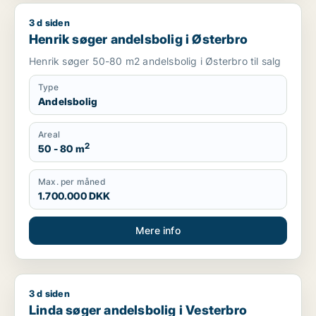
3 d siden
Henrik søger andelsbolig i Østerbro
Henrik søger andelsbolig i Østerbro
Henrik søger 50-80 m2 andelsbolig i Østerbro til salg
Type
Andelsbolig
Areal
2
50 - 80 m
Max. per måned
1.700.000 DKK
Mere info
3 d siden
Linda søger andelsbolig i Vesterbro
Linda søger andelsbolig i Vesterbro