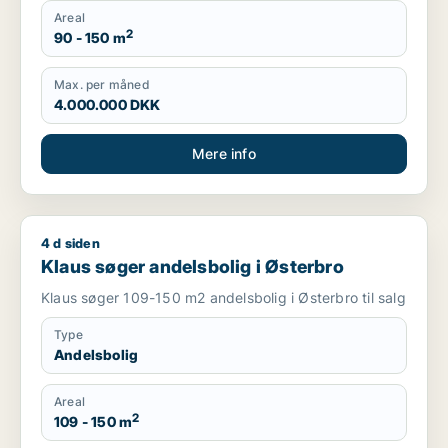
Areal
2
90 - 150 m
Max. per måned
4.000.000 DKK
Mere info
4 d siden
Klaus søger andelsbolig i Østerbro
Klaus søger andelsbolig i Østerbro
Klaus søger 109-150 m2 andelsbolig i Østerbro til salg
Type
Andelsbolig
Areal
2
109 - 150 m