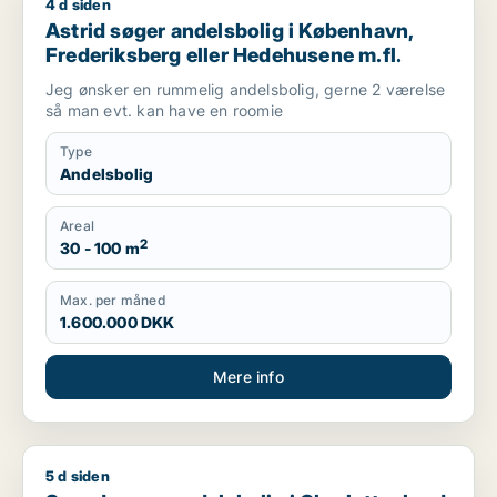
4 d siden
Astrid søger andelsbolig i København, Frederiksberg eller H
Astrid søger andelsbolig i København,
Frederiksberg eller Hedehusene m.fl.
Jeg ønsker en rummelig andelsbolig, gerne 2 værelse
så man evt. kan have en roomie
Type
Andelsbolig
Areal
2
30 - 100 m
Max. per måned
1.600.000 DKK
Mere info
5 d siden
Svend søger andelsbolig i Charlottenlund