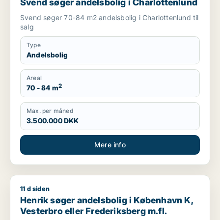
Svend søger andelsbolig i Charlottenlund
Svend søger 70-84 m2 andelsbolig i Charlottenlund til
salg
Type
Andelsbolig
Areal
2
70 - 84 m
Max. per måned
3.500.000 DKK
Mere info
11 d siden
Henrik søger andelsbolig i København K, Vesterbro eller Fred
Henrik søger andelsbolig i København K,
Vesterbro eller Frederiksberg m.fl.