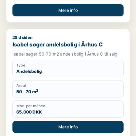
Mere info
28 d siden
Isabel søger andelsbolig i Århus C
Isabel søger andelsbolig i Århus C
Isabel søger 50-70 m2 andelsbolig i Århus C til salg
Type
Andelsbolig
Areal
2
50 - 70 m
Max. per måned
65.000 DKK
Mere info