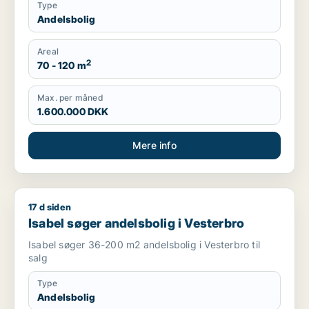
Type
Andelsbolig
Areal
2
70 - 120 m
Max. per måned
1.600.000 DKK
Mere info
17 d siden
Isabel søger andelsbolig i Vesterbro
Isabel søger andelsbolig i Vesterbro
Isabel søger 36-200 m2 andelsbolig i Vesterbro til
salg
Type
Andelsbolig