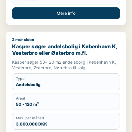
Mere info
2 mdr siden
Kasper søger andelsbolig i København K, Vesterbro eller Øste
Kasper søger andelsbolig i København K,
Vesterbro eller Østerbro m.fl.
Kasper søger 50-120 m2 andelsbolig i København K,
Vesterbro, Østerbro, Nørrebro til salg
Type
Andelsbolig
Areal
2
50 - 120 m
Max. per måned
3.000.000 DKK