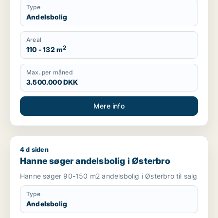
Type
Andelsbolig
Areal
2
110 - 132 m
Max. per måned
3.500.000 DKK
Mere info
4 d siden
Hanne søger andelsbolig i Østerbro
Hanne søger andelsbolig i Østerbro
Hanne søger 90-150 m2 andelsbolig i Østerbro til salg
Type
Andelsbolig