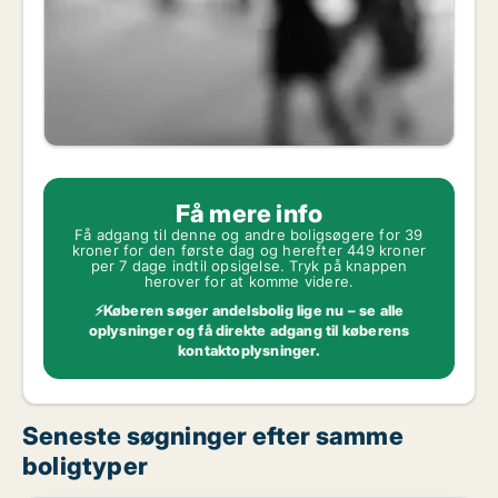
Få mere info
Få adgang til denne og andre boligsøgere for 39
kroner for den første dag og herefter 449 kroner
per 7 dage indtil opsigelse. Tryk på knappen
herover for at komme videre.
⚡Køberen søger andelsbolig lige nu – se alle
oplysninger og få direkte adgang til køberens
kontaktoplysninger.
Seneste søgninger efter samme
boligtyper