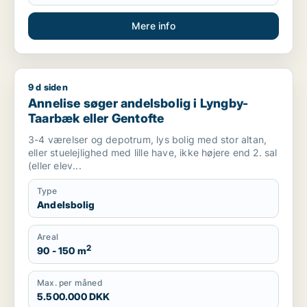
Mere info
9 d siden
Annelise søger andelsbolig i Lyngby-Taarbæk eller Gentofte
Annelise søger andelsbolig i Lyngby-
Taarbæk eller Gentofte
3-4 værelser og depotrum, lys bolig med stor altan,
eller stuelejlighed med lille have, ikke højere end 2. sal
(eller elev...
Type
Andelsbolig
Areal
2
90 - 150 m
Max. per måned
5.500.000 DKK