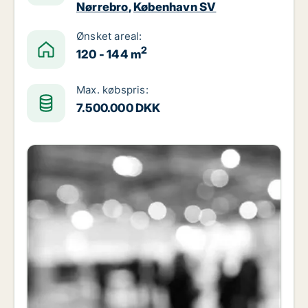
Nørrebro
,
København SV
Ønsket areal:
2
120 - 144 m
Max. købspris:
7.500.000 DKK