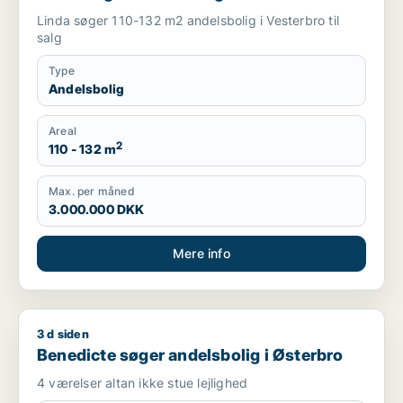
Linda søger 110-132 m2 andelsbolig i Vesterbro til
salg
Type
Andelsbolig
Areal
2
110 - 132 m
Max. per måned
3.000.000 DKK
Mere info
3 d siden
Benedicte søger andelsbolig i Østerbro
Benedicte søger andelsbolig i Østerbro
4 værelser altan ikke stue lejlighed