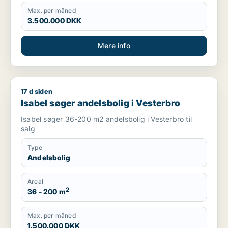
Max. per måned
3.500.000 DKK
Mere info
17 d siden
Isabel søger andelsbolig i Vesterbro
Isabel søger andelsbolig i Vesterbro
Isabel søger 36-200 m2 andelsbolig i Vesterbro til
salg
Type
Andelsbolig
Areal
2
36 - 200 m
Max. per måned
1.500.000 DKK