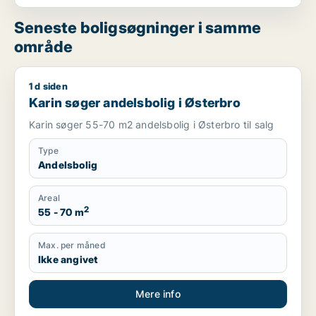
Seneste boligsøgninger i samme
område
1 d siden
Karin søger andelsbolig i Østerbro
Karin søger andelsbolig i Østerbro
Karin søger 55-70 m2 andelsbolig i Østerbro til salg
Type
Andelsbolig
Areal
2
55 - 70 m
Max. per måned
Ikke angivet
Mere info