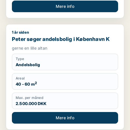
Mere info
1 år siden
Peter søger andelsbolig i København K
Peter søger andelsbolig i København K
gerne en lille altan
Type
Andelsbolig
Areal
2
40 - 60 m
Max. per måned
2.500.000 DKK
Mere info