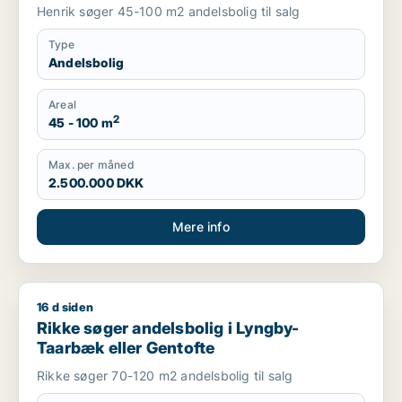
Henrik søger 45-100 m2 andelsbolig til salg
Type
Andelsbolig
Areal
2
45 - 100 m
Max. per måned
2.500.000 DKK
Mere info
16 d siden
Rikke søger andelsbolig i Lyngby-Taarbæk eller Gentofte
Rikke søger andelsbolig i Lyngby-
Taarbæk eller Gentofte
Rikke søger 70-120 m2 andelsbolig til salg