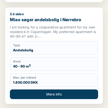
2 d siden
Miao søger andelsbolig i Nørrebro
Miao søger andelsbolig i Nørrebro
I am looking for a cooperative apartment for my own
residence in Copenhagen. My preferred apartment is
40–90 m² with 2–...
Type
Andelsbolig
Areal
2
40 - 90 m
Max. per måned
1.800.000 DKK
Mere info