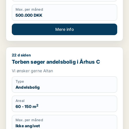
Max. per måned
500.000 DKK
Mere info
22 d siden
Torben søger andelsbolig i Århus C
Torben søger andelsbolig i Århus C
Vi ønsker gerne Altan
Type
Andelsbolig
Areal
2
60 - 150 m
Max. per måned
Ikke angivet