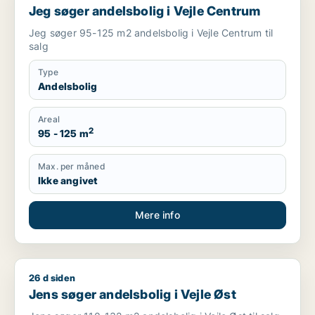
Jeg søger andelsbolig i Vejle Centrum
Jeg søger 95-125 m2 andelsbolig i Vejle Centrum til
salg
Type
Andelsbolig
Areal
2
95 - 125 m
Max. per måned
Ikke angivet
Mere info
26 d siden
Jens søger andelsbolig i Vejle Øst
Jens søger andelsbolig i Vejle Øst