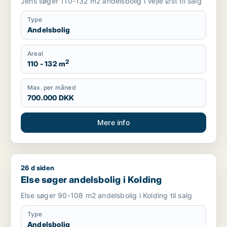
Jens søger 110-132 m2 andelsbolig i Vejle Øst til salg
Type
Andelsbolig
Areal
2
110 - 132 m
Max. per måned
700.000 DKK
Mere info
26 d siden
Else søger andelsbolig i Kolding
Else søger andelsbolig i Kolding
Else søger 90-108 m2 andelsbolig i Kolding til salg
Type
Andelsbolig