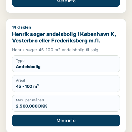
Mere info
14 d siden
Henrik søger andelsbolig i København K, Vesterbro eller Fred
Henrik søger andelsbolig i København K,
Vesterbro eller Frederiksberg m.fl.
Henrik søger 45-100 m2 andelsbolig til salg
Type
Andelsbolig
Areal
2
45 - 100 m
Max. per måned
2.500.000 DKK
Mere info