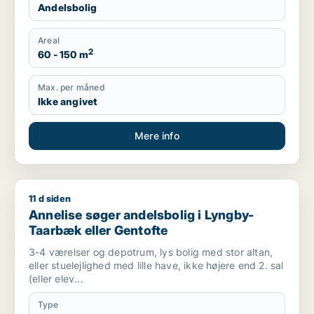
Andelsbolig
Areal
2
60 - 150 m
Max. per måned
Ikke angivet
Mere info
11 d siden
Annelise søger andelsbolig i Lyngby-Taarbæk eller Gentofte
Annelise søger andelsbolig i Lyngby-
Taarbæk eller Gentofte
3-4 værelser og depotrum, lys bolig med stor altan,
eller stuelejlighed med lille have, ikke højere end 2. sal
(eller elev...
Type