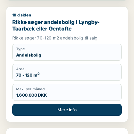
18 d siden
Rikke søger andelsbolig i Lyngby-Taarbæk eller Gentofte
Rikke søger andelsbolig i Lyngby-
Taarbæk eller Gentofte
Rikke søger 70-120 m2 andelsbolig til salg
Type
Andelsbolig
Areal
2
70 - 120 m
Max. per måned
1.600.000 DKK
Mere info