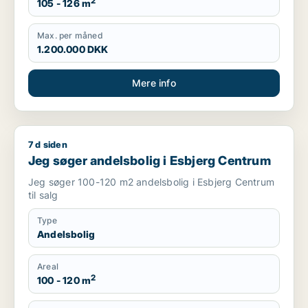
2
105 - 126 m
Max. per måned
1.200.000 DKK
Mere info
7 d siden
Jeg søger andelsbolig i Esbjerg Centrum
Jeg søger andelsbolig i Esbjerg Centrum
Jeg søger 100-120 m2 andelsbolig i Esbjerg Centrum
til salg
Type
Andelsbolig
Areal
2
100 - 120 m