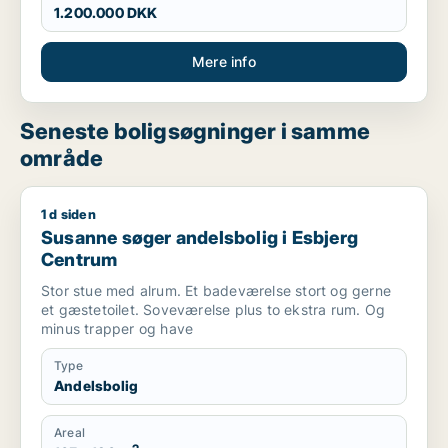
1.200.000 DKK
Mere info
Seneste boligsøgninger i samme
område
1 d siden
Susanne søger andelsbolig i Esbjerg Centrum
Susanne søger andelsbolig i Esbjerg
Centrum
Stor stue med alrum. Et badeværelse stort og gerne
et gæstetoilet. Soveværelse plus to ekstra rum. Og
minus trapper og have
Type
Andelsbolig
Areal