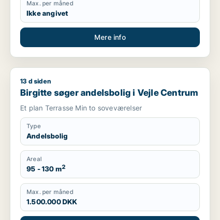
Max. per måned
Ikke angivet
Mere info
13 d siden
Birgitte søger andelsbolig i Vejle Centrum
Birgitte søger andelsbolig i Vejle Centrum
Et plan Terrasse Min to soveværelser
Type
Andelsbolig
Areal
2
95 - 130 m
Max. per måned
1.500.000 DKK