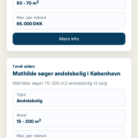
2
50 - 70 m
Max. per måned
65.000 DKK
Mere info
1 mdr siden
Mathilde søger andelsbolig i København
Mathilde søger andelsbolig i København
Mathilde søger 15-200 m2 andelsbolig til salg
Type
Andelsbolig
Areal
2
15 - 200 m
Max. per måned