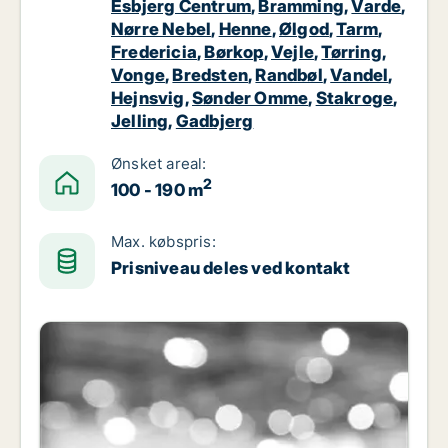
Esbjerg Centrum
,
Bramming
,
Varde
,
Nørre Nebel
,
Henne
,
Ølgod
,
Tarm
,
Fredericia
,
Børkop
,
Vejle
,
Tørring
,
Vonge
,
Bredsten
,
Randbøl
,
Vandel
,
Hejnsvig
,
Sønder Omme
,
Stakroge
,
Jelling
,
Gadbjerg
Ønsket areal:
2
100 - 190 m
Max. købspris:
Prisniveau deles ved kontakt