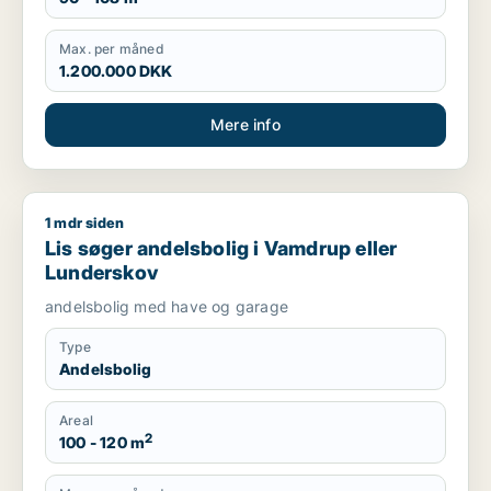
Max. per måned
1.200.000 DKK
Mere info
1 mdr siden
Lis søger andelsbolig i Vamdrup eller Lunderskov
Lis søger andelsbolig i Vamdrup eller
Lunderskov
andelsbolig med have og garage
Type
Andelsbolig
Areal
2
100 - 120 m