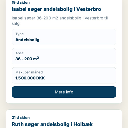
19 d siden
Isabel søger andelsbolig i Vesterbro
Isabel søger andelsbolig i Vesterbro
Isabel søger 36-200 m2 andelsbolig i Vesterbro til
salg
Type
Andelsbolig
Areal
2
36 - 200 m
Max. per måned
1.500.000 DKK
Mere info
21 d siden
Ruth søger andelsbolig i Holbæk
Ruth søger andelsbolig i Holbæk