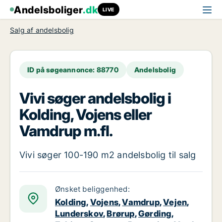
Andelsboliger
.dk
LIVE
Salg af andelsbolig
ID på søgeannonce: 88770
Andelsbolig
Vivi søger andelsbolig i
Kolding, Vojens eller
Vamdrup m.fl.
Vivi søger 100-190 m2 andelsbolig til salg
Ønsket beliggenhed:
Kolding
,
Vojens
,
Vamdrup
,
Vejen
,
Lunderskov
,
Brørup
,
Gørding
,