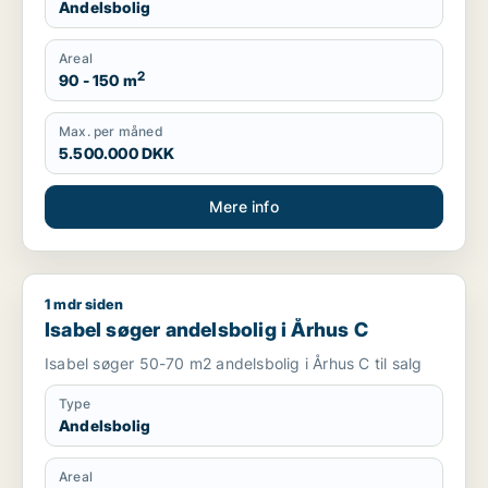
Andelsbolig
Areal
2
90 - 150 m
Max. per måned
5.500.000 DKK
Mere info
1 mdr siden
Isabel søger andelsbolig i Århus C
Isabel søger andelsbolig i Århus C
Isabel søger 50-70 m2 andelsbolig i Århus C til salg
Type
Andelsbolig
Areal