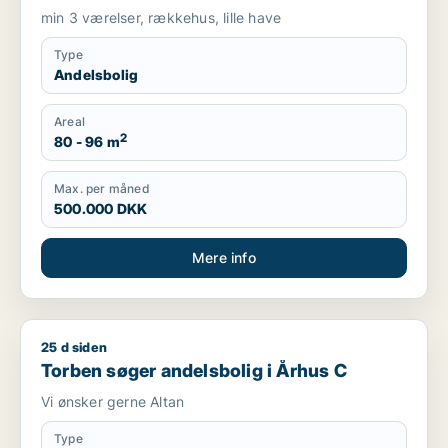
min 3 værelser, rækkehus, lille have
Type
Andelsbolig
Areal
2
80 - 96 m
Max. per måned
500.000 DKK
Mere info
25 d siden
Torben søger andelsbolig i Århus C
Torben søger andelsbolig i Århus C
Vi ønsker gerne Altan
Type