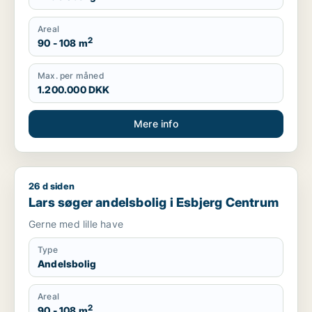
Areal
2
90 - 108 m
Max. per måned
1.200.000 DKK
Mere info
26 d siden
Lars søger andelsbolig i Esbjerg Centrum
Lars søger andelsbolig i Esbjerg Centrum
Gerne med lille have
Type
Andelsbolig
Areal
2
90 - 108 m