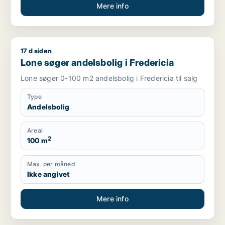
Mere info
17 d siden
Lone søger andelsbolig i Fredericia
Lone søger andelsbolig i Fredericia
Lone søger 0-100 m2 andelsbolig i Fredericia til salg
Type
Andelsbolig
Areal
2
100 m
Max. per måned
Ikke angivet
Mere info