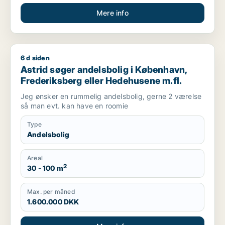
Mere info
6 d siden
Astrid søger andelsbolig i København, Frederiksberg eller H
Astrid søger andelsbolig i København,
Frederiksberg eller Hedehusene m.fl.
Jeg ønsker en rummelig andelsbolig, gerne 2 værelse
så man evt. kan have en roomie
Type
Andelsbolig
Areal
2
30 - 100 m
Max. per måned
1.600.000 DKK