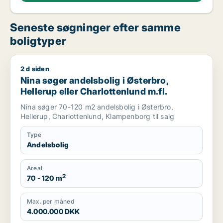
Seneste søgninger efter samme
boligtyper
2 d siden
Nina søger andelsbolig i Østerbro, Hellerup eller Charlottenlu
Nina søger andelsbolig i Østerbro,
Hellerup eller Charlottenlund m.fl.
Nina søger 70-120 m2 andelsbolig i Østerbro,
Hellerup, Charlottenlund, Klampenborg til salg
Type
Andelsbolig
Areal
2
70 - 120 m
Max. per måned
4.000.000 DKK