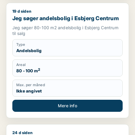
19 d siden
Jeg søger andelsbolig i Esbjerg Centrum
Jeg søger andelsbolig i Esbjerg Centrum
Jeg søger 80-100 m2 andelsbolig i Esbjerg Centrum
til salg
Type
Andelsbolig
Areal
2
80 - 100 m
Max. per måned
Ikke angivet
Mere info
24 d siden
Jeg søger andelsbolig i Vejle Centrum