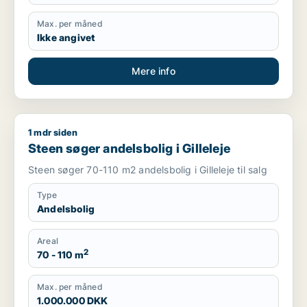
Max. per måned
Ikke angivet
Mere info
1 mdr siden
Steen søger andelsbolig i Gilleleje
Steen søger andelsbolig i Gilleleje
Steen søger 70-110 m2 andelsbolig i Gilleleje til salg
Type
Andelsbolig
Areal
2
70 - 110 m
Max. per måned
1.000.000 DKK