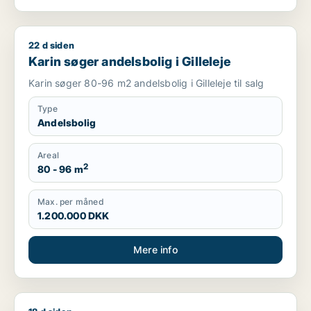
22 d siden
Karin søger andelsbolig i Gilleleje
Karin søger andelsbolig i Gilleleje
Karin søger 80-96 m2 andelsbolig i Gilleleje til salg
Type
Andelsbolig
Areal
2
80 - 96 m
Max. per måned
1.200.000 DKK
Mere info