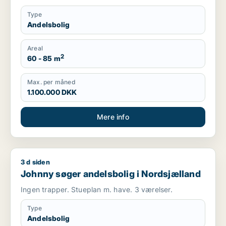
Type
Andelsbolig
Areal
2
60 - 85 m
Max. per måned
1.100.000 DKK
Mere info
3 d siden
Johnny søger andelsbolig i Nordsjælland
Johnny søger andelsbolig i Nordsjælland
Ingen trapper. Stueplan m. have. 3 værelser.
Type
Andelsbolig