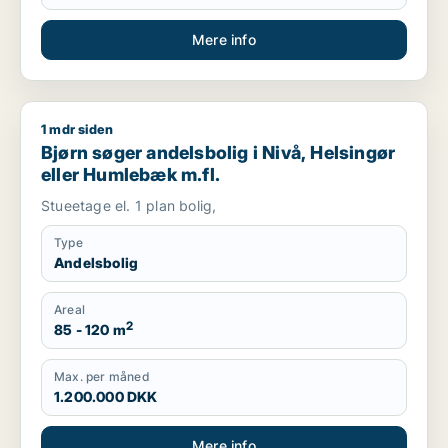
Mere info
1 mdr siden
Bjørn søger andelsbolig i Nivå, Helsingør eller Humlebæk m.fl
Bjørn søger andelsbolig i Nivå, Helsingør
eller Humlebæk m.fl.
Stueetage el. 1 plan bolig,
Type
Andelsbolig
Areal
2
85 - 120 m
Max. per måned
1.200.000 DKK
Mere info