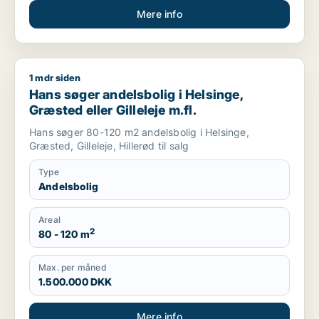
Mere info
1 mdr siden
Hans søger andelsbolig i Helsinge, Græsted eller Gilleleje m.f
Hans søger andelsbolig i Helsinge,
Græsted eller Gilleleje m.fl.
Hans søger 80-120 m2 andelsbolig i Helsinge,
Græsted, Gilleleje, Hillerød til salg
Type
Andelsbolig
Areal
2
80 - 120 m
Max. per måned
1.500.000 DKK
Mere info