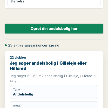
Størrelse
Opret din andelsbolig her
25 aktive søgeannoncer lige nu
22 d siden
Jeg søger andelsbolig i Gilleleje eller Hillerød
Jeg søger andelsbolig i Gilleleje eller
Hillerød
Jeg søger 50-60 m2 andelsbolig i Gilleleje, Hillerød til
salg
Type
Andelsbolig
Areal