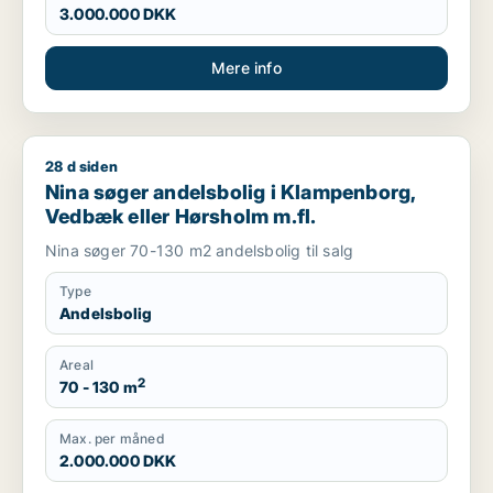
3.000.000 DKK
Mere info
28 d siden
Nina søger andelsbolig i Klampenborg, Vedbæk eller Hørshol
Nina søger andelsbolig i Klampenborg,
Vedbæk eller Hørsholm m.fl.
Nina søger 70-130 m2 andelsbolig til salg
Type
Andelsbolig
Areal
2
70 - 130 m
Max. per måned
2.000.000 DKK