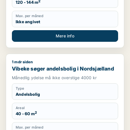
2
120 - 144 m
Max. per måned
Ikke angivet
Mere info
1 mdr siden
Vibeke søger andelsbolig i Nordsjælland
Vibeke søger andelsbolig i Nordsjælland
Månedlig ydelse må ikke overstige 4000 kr
Type
Andelsbolig
Areal
2
40 - 60 m
Max. per måned