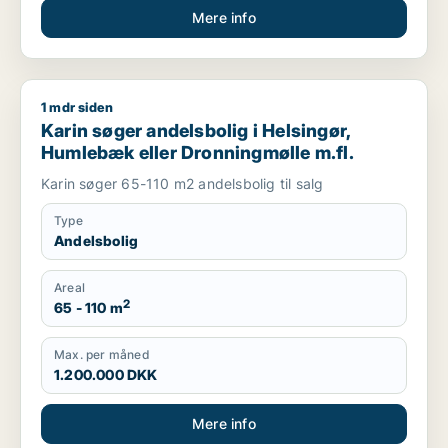
Mere info
1 mdr siden
Karin søger andelsbolig i Helsingør, Humlebæk eller Dronning
Karin søger andelsbolig i Helsingør,
Humlebæk eller Dronningmølle m.fl.
Karin søger 65-110 m2 andelsbolig til salg
Type
Andelsbolig
Areal
2
65 - 110 m
Max. per måned
1.200.000 DKK
Mere info