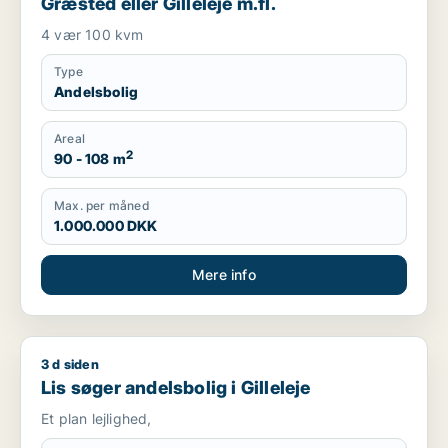
Græsted eller Gilleleje m.fl.
4 vær 100 kvm
Type
Andelsbolig
Areal
2
90 - 108 m
Max. per måned
1.000.000 DKK
Mere info
3 d siden
Lis søger andelsbolig i Gilleleje
Lis søger andelsbolig i Gilleleje
Et plan lejlighed,