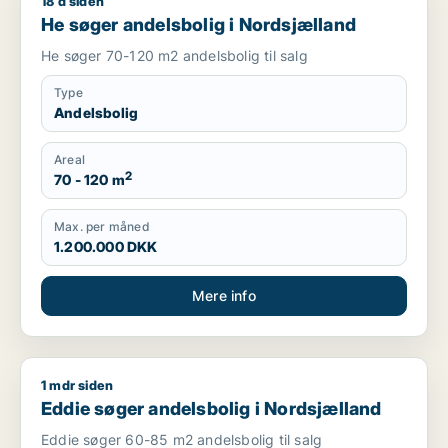
18 d siden
He søger andelsbolig i Nordsjælland
He søger andelsbolig i Nordsjælland
He søger 70-120 m2 andelsbolig til salg
Type
Andelsbolig
Areal
2
70 - 120 m
Max. per måned
1.200.000 DKK
Mere info
1 mdr siden
Eddie søger andelsbolig i Nordsjælland
Eddie søger andelsbolig i Nordsjælland
Eddie søger 60-85 m2 andelsbolig til salg