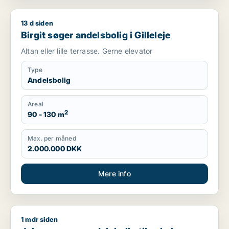
13 d siden
Birgit søger andelsbolig i Gilleleje
Birgit søger andelsbolig i Gilleleje
Altan eller lille terrasse. Gerne elevator
Type
Andelsbolig
Areal
2
90 - 130 m
Max. per måned
2.000.000 DKK
Mere info
1 mdr siden
Johnny søger andelsbolig til salg i Lyngby-Taarbæk, Gentofte 