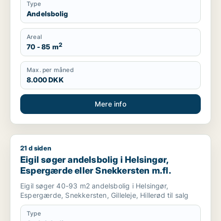
Type
Andelsbolig
Areal
2
70 - 85 m
Max. per måned
8.000 DKK
Mere info
21 d siden
Eigil søger andelsbolig i Helsingør, Espergærde eller Snekker
Eigil søger andelsbolig i Helsingør,
Espergærde eller Snekkersten m.fl.
Eigil søger 40-93 m2 andelsbolig i Helsingør,
Espergærde, Snekkersten, Gilleleje, Hillerød til salg
Type