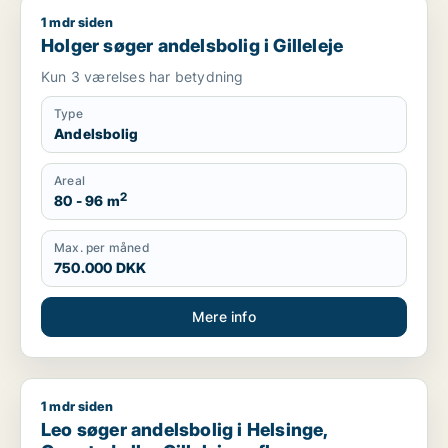
1 mdr siden
Holger søger andelsbolig i Gilleleje
Holger søger andelsbolig i Gilleleje
Kun 3 værelses har betydning
Type
Andelsbolig
Areal
2
80 - 96 m
Max. per måned
750.000 DKK
Mere info
1 mdr siden
Leo søger andelsbolig i Helsinge, Græsted eller Gilleleje m.fl.
Leo søger andelsbolig i Helsinge,