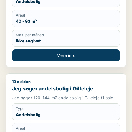
Andelsbolig
Areal
2
40 - 93 m
Max. per måned
Ikke angivet
Mere info
19 d siden
Jeg søger andelsbolig i Gilleleje
Jeg søger andelsbolig i Gilleleje
Jeg søger 120-144 m2 andelsbolig i Gilleleje til salg
Type
Andelsbolig
Areal