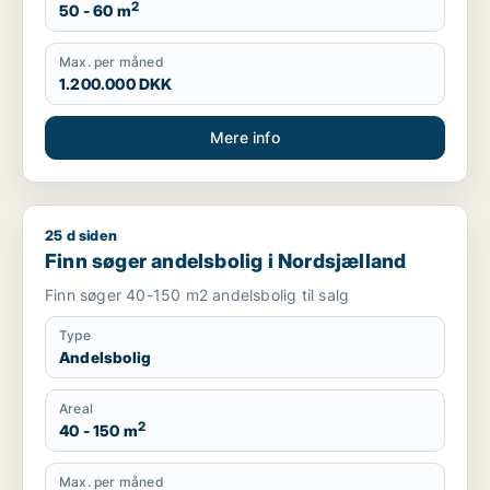
2
50 - 60 m
Max. per måned
1.200.000 DKK
Mere info
25 d siden
Finn søger andelsbolig i Nordsjælland
Finn søger andelsbolig i Nordsjælland
Finn søger 40-150 m2 andelsbolig til salg
Type
Andelsbolig
Areal
2
40 - 150 m
Max. per måned