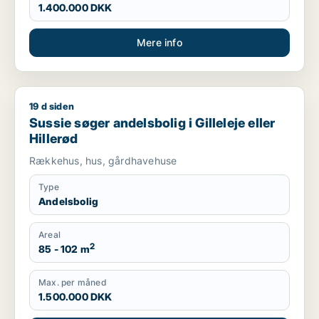
1.400.000 DKK
Mere info
19 d siden
Sussie søger andelsbolig i Gilleleje eller Hillerød
Sussie søger andelsbolig i Gilleleje eller
Hillerød
Rækkehus, hus, gårdhavehuse
Type
Andelsbolig
Areal
2
85 - 102 m
Max. per måned
1.500.000 DKK