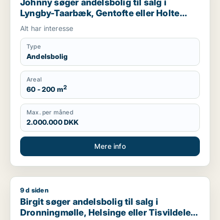
Johnny søger andelsbolig til salg i
Lyngby-Taarbæk, Gentofte eller Holte
m.fl.
Alt har interesse
Type
Andelsbolig
Areal
2
60 - 200 m
Max. per måned
2.000.000 DKK
Mere info
9 d siden
Birgit søger andelsbolig til salg i Dronningmølle, Helsinge eller
Birgit søger andelsbolig til salg i
Dronningmølle, Helsinge eller Tisvildeleje