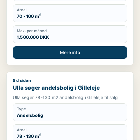
Areal
2
70 - 100 m
Max. per måned
1.500.000 DKK
Mere info
8 d siden
Ulla søger andelsbolig i Gilleleje
Ulla søger andelsbolig i Gilleleje
Ulla søger 78-130 m2 andelsbolig i Gilleleje til salg
Type
Andelsbolig
Areal
2
78 - 130 m