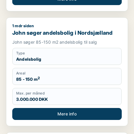
1 mdr siden
John søger andelsbolig i Nordsjælland
John søger andelsbolig i Nordsjælland
John søger 85-150 m2 andelsbolig til salg
Type
Andelsbolig
Areal
2
85 - 150 m
Max. per måned
3.000.000 DKK
Mere info