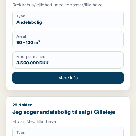
m.fl.
Rækkehus/lejlighed, med terrasser/lille have
Type
Andelsbolig
Areal
2
90 - 130 m
Max. per måned
3.500.000 DKK
Mere info
29 d siden
Jeg søger andelsbolig til salg i Gilleleje
Jeg søger andelsbolig til salg i Gilleleje
Etplan Med lille fhave
Type