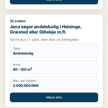
22 d siden
Jena søger andelsbolig i Helsinge, Græsted eller Gilleleje m.fl
Jena søger andelsbolig i Helsinge,
Græsted eller Gilleleje m.fl.
Gerne kun i 1 plan, men ikke en betingelse
Type
Andelsbolig
Areal
2
80 - 120 m
Max. per måned
2.000.000 DKK
Mere info