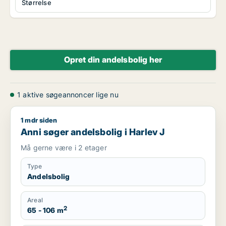
Størrelse
Opret din andelsbolig her
1 aktive søgeannoncer lige nu
1 mdr siden
Anni søger andelsbolig i Harlev J
Anni søger andelsbolig i Harlev J
Må gerne være i 2 etager
Type
Andelsbolig
Areal
2
65 - 106 m