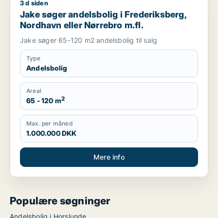
3 d siden
Jake søger andelsbolig i Frederiksberg, Nordhavn eller Nørre
Jake søger andelsbolig i Frederiksberg,
Nordhavn eller Nørrebro m.fl.
Jake søger 65-120 m2 andelsbolig til salg
Type
Andelsbolig
Areal
2
65 - 120 m
Max. per måned
1.000.000 DKK
Mere info
Populære søgninger
Andelsbolig i Horslunde