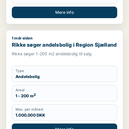
Mere info
1 mdr siden
Rikke søger andelsbolig i Region Sjælland
Rikke søger andelsbolig i Region Sjælland
Rikke søger 1-200 m2 andelsbolig til salg
Type
Andelsbolig
Areal
2
1 - 200 m
Max. per måned
1.000.000 DKK