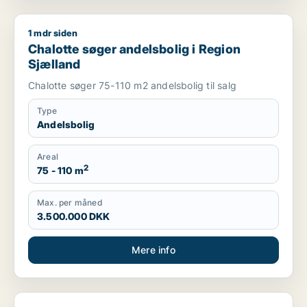
1 mdr siden
Chalotte søger andelsbolig i Region Sjælland
Chalotte søger andelsbolig i Region
Sjælland
Chalotte søger 75-110 m2 andelsbolig til salg
Type
Andelsbolig
Areal
2
75 - 110 m
Max. per måned
3.500.000 DKK
Mere info