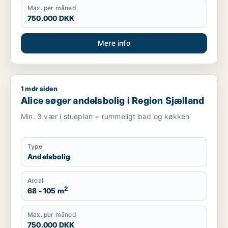
Max. per måned
750.000 DKK
Mere info
1 mdr siden
Alice søger andelsbolig i Region Sjælland
Alice søger andelsbolig i Region Sjælland
Min. 3 vær i stueplan + rummeligt bad og køkken
Type
Andelsbolig
Areal
2
68 - 105 m
Max. per måned
750.000 DKK