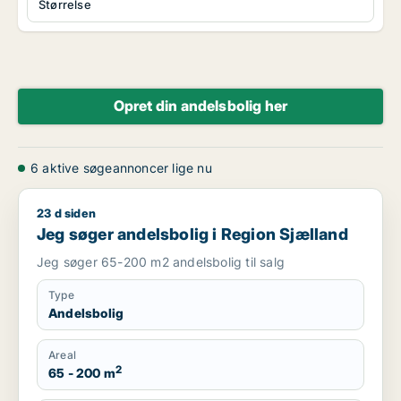
Størrelse
Opret din andelsbolig her
6 aktive søgeannoncer lige nu
23 d siden
Jeg søger andelsbolig i Region Sjælland
Jeg søger andelsbolig i Region Sjælland
Jeg søger 65-200 m2 andelsbolig til salg
Type
Andelsbolig
Areal
2
65 - 200 m