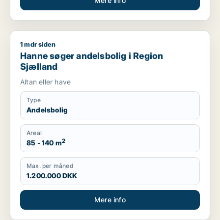
Mere info
1 mdr siden
Hanne søger andelsbolig i Region Sjælland
Hanne søger andelsbolig i Region
Sjælland
Altan eller have
Type
Andelsbolig
Areal
2
85 - 140 m
Max. per måned
1.200.000 DKK
Mere info