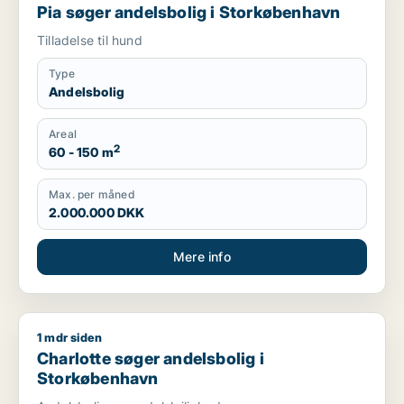
Pia søger andelsbolig i Storkøbenhavn
Tilladelse til hund
Type
Andelsbolig
Areal
2
60 - 150 m
Max. per måned
2.000.000 DKK
Mere info
1 mdr siden
Charlotte søger andelsbolig i Storkøbenhavn
Charlotte søger andelsbolig i
Storkøbenhavn