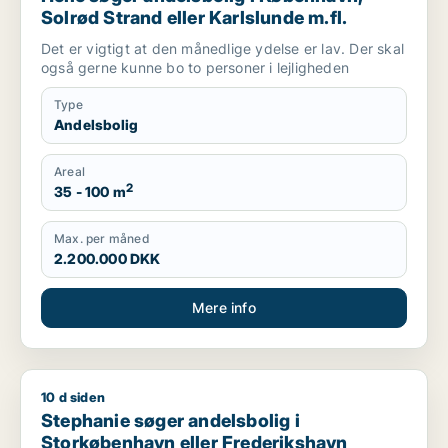
Solrød Strand eller Karlslunde m.fl.
Det er vigtigt at den månedlige ydelse er lav. Der skal
også gerne kunne bo to personer i lejligheden
Type
Andelsbolig
Areal
2
35 - 100 m
Max. per måned
2.200.000 DKK
Mere info
10 d siden
Stephanie søger andelsbolig i Storkøbenhavn eller Frederik
Stephanie søger andelsbolig i
Storkøbenhavn eller Frederikshavn