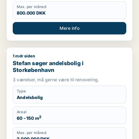
Max. per måned
800.000 DKK
Mere info
1 mdr siden
Stefan søger andelsbolig i Storkøbenhavn
Stefan søger andelsbolig i
Storkøbenhavn
3 værelser, må gerne være til renovering.
Type
Andelsbolig
Areal
2
60 - 150 m
Max. per måned
2.000.000 DKK