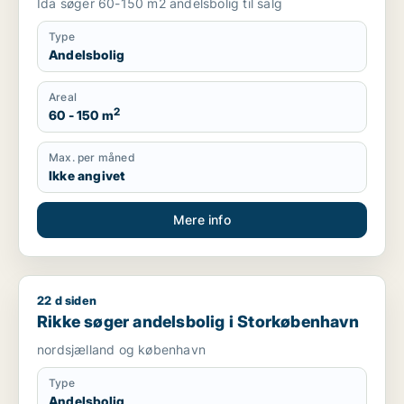
Ida søger 60-150 m2 andelsbolig til salg
Type
Andelsbolig
Areal
2
60 - 150 m
Max. per måned
Ikke angivet
Mere info
22 d siden
Rikke søger andelsbolig i Storkøbenhavn
Rikke søger andelsbolig i Storkøbenhavn
nordsjælland og københavn
Type
Andelsbolig