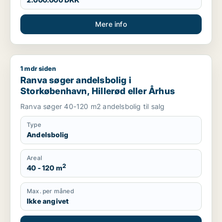
Mere info
1 mdr siden
Ranva søger andelsbolig i Storkøbenhavn, Hillerød eller Århu
Ranva søger andelsbolig i
Storkøbenhavn, Hillerød eller Århus
Ranva søger 40-120 m2 andelsbolig til salg
Type
Andelsbolig
Areal
2
40 - 120 m
Max. per måned
Ikke angivet