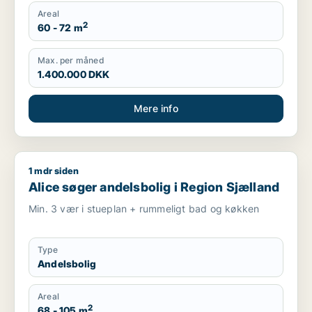
Areal
2
60 - 72 m
Max. per måned
1.400.000 DKK
Mere info
1 mdr siden
Alice søger andelsbolig i Region Sjælland
Alice søger andelsbolig i Region Sjælland
Min. 3 vær i stueplan + rummeligt bad og køkken
Type
Andelsbolig
Areal
2
68 - 105 m