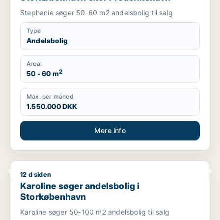
Stephanie søger 50-60 m2 andelsbolig til salg
Type
Andelsbolig
Areal
2
50 - 60 m
Max. per måned
1.550.000 DKK
Mere info
12 d siden
Karoline søger andelsbolig i Storkøbenhavn
Karoline søger andelsbolig i
Storkøbenhavn
Karoline søger 50-100 m2 andelsbolig til salg