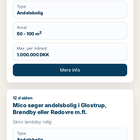
Type
Andelsbolig
Areal
2
50 - 100 m
Max. per måned
1.000.000 DKK
Mere info
12 d siden
Mico søger andelsbolig i Glostrup, Brøndby eller Rødovre m.f
Mico søger andelsbolig i Glostrup,
Brøndby eller Rødovre m.fl.
Skov landsby rolig
Type
Andelsbolig