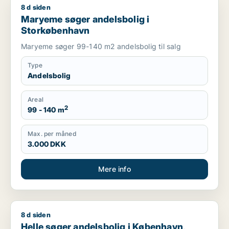
8 d siden
Maryeme søger andelsbolig i Storkøbenhavn
Maryeme søger andelsbolig i
Storkøbenhavn
Maryeme søger 99-140 m2 andelsbolig til salg
Type
Andelsbolig
Areal
2
99 - 140 m
Max. per måned
3.000 DKK
Mere info
8 d siden
Helle søger andelsbolig i København, Solrød Strand eller Karl
Helle søger andelsbolig i København,