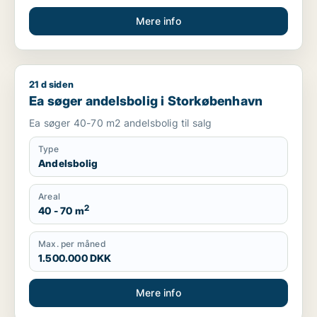
Mere info
21 d siden
Ea søger andelsbolig i Storkøbenhavn
Ea søger andelsbolig i Storkøbenhavn
Ea søger 40-70 m2 andelsbolig til salg
Type
Andelsbolig
Areal
2
40 - 70 m
Max. per måned
1.500.000 DKK
Mere info