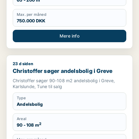
Max. per måned
750.000 DKK
Mere info
23 d siden
Christoffer søger andelsbolig i Greve
Christoffer søger andelsbolig i Greve
Christoffer søger 90-108 m2 andelsbolig i Greve,
Karlslunde, Tune til salg
Type
Andelsbolig
Areal
2
90 - 108 m