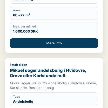
Areal
2
60 - 72 m
Max. per måned
1.600.000 DKK
Mere info
1 mdr siden
Mikael søger andelsbolig i Hvidovre, Greve eller Karlslunde m
Mikael søger andelsbolig i Hvidovre,
Greve eller Karlslunde m.fl.
Mikael søger 60-72 m2 andelsbolig i Hvidovre, Greve,
Karlslunde, Roskilde til salg
Type
Andelsbolig