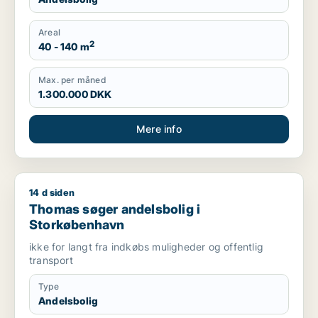
Areal
2
40 - 140 m
Max. per måned
1.300.000 DKK
Mere info
14 d siden
Thomas søger andelsbolig i Storkøbenhavn
Thomas søger andelsbolig i
Storkøbenhavn
ikke for langt fra indkøbs muligheder og offentlig
transport
Type
Andelsbolig