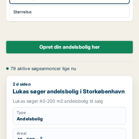
Størrelse
Opret din andelsbolig her
79 aktive søgeannoncer lige nu
2 d siden
Lukas søger andelsbolig i Storkøbenhavn
Lukas søger andelsbolig i Storkøbenhavn
Lukas søger 40-200 m2 andelsbolig til salg
Type
Andelsbolig
Areal
2