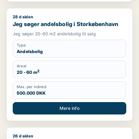
28 d siden
Jeg søger andelsbolig i Storkøbenhavn
Jeg søger andelsbolig i Storkøbenhavn
Jeg søger 20-60 m2 andelsbolig til salg
Type
Andelsbolig
Areal
2
20 - 60 m
Max. per måned
500.000 DKK
Mere info
26 d siden
Pia søger andelsbolig i Storkøbenhavn