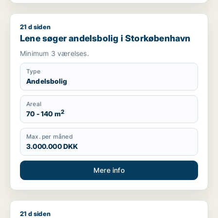
21 d siden
Lene søger andelsbolig i Storkøbenhavn
Lene søger andelsbolig i Storkøbenhavn
Minimum 3 værelses.
Type
Andelsbolig
Areal
2
70 - 140 m
Max. per måned
3.000.000 DKK
Mere info
21 d siden
Evy søger andelsbolig i Vallensbæk, Hedehusene eller Greve 