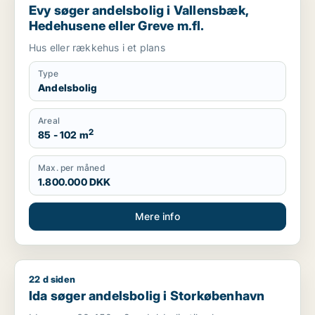
Evy søger andelsbolig i Vallensbæk,
Hedehusene eller Greve m.fl.
Hus eller rækkehus i et plans
Type
Andelsbolig
Areal
2
85 - 102 m
Max. per måned
1.800.000 DKK
Mere info
22 d siden
Ida søger andelsbolig i Storkøbenhavn
Ida søger andelsbolig i Storkøbenhavn