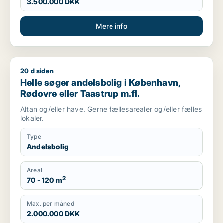
3.500.000 DKK
Mere info
20 d siden
Helle søger andelsbolig i København, Rødovre eller Taastrup 
Helle søger andelsbolig i København,
Rødovre eller Taastrup m.fl.
Altan og/eller have. Gerne fællesarealer og/eller fælles
lokaler.
Type
Andelsbolig
Areal
2
70 - 120 m
Max. per måned
2.000.000 DKK