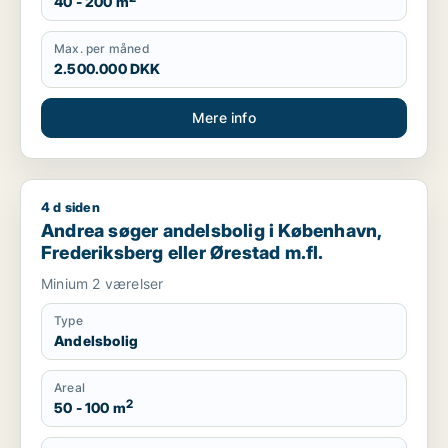
40 - 200 m
Max. per måned
2.500.000 DKK
Mere info
4 d siden
Andrea søger andelsbolig i København, Frederiksberg eller Ø
Andrea søger andelsbolig i København,
Frederiksberg eller Ørestad m.fl.
Minium 2 værelser
Type
Andelsbolig
Areal
2
50 - 100 m