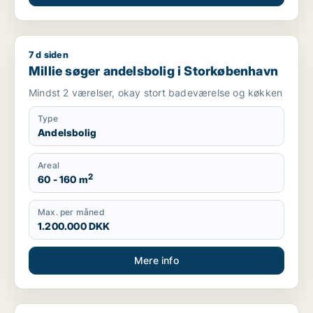
7 d siden
Millie søger andelsbolig i Storkøbenhavn
Millie søger andelsbolig i Storkøbenhavn
Mindst 2 værelser, okay stort badeværelse og køkken
Type
Andelsbolig
Areal
2
60 - 160 m
Max. per måned
1.200.000 DKK
Mere info