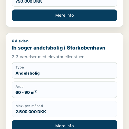
750.000 DKK
Mere info
6 d siden
Ib søger andelsbolig i Storkøbenhavn
Ib søger andelsbolig i Storkøbenhavn
2-3 værelser med elevator eller stuen
Type
Andelsbolig
Areal
2
60 - 90 m
Max. per måned
2.500.000 DKK
Mere info