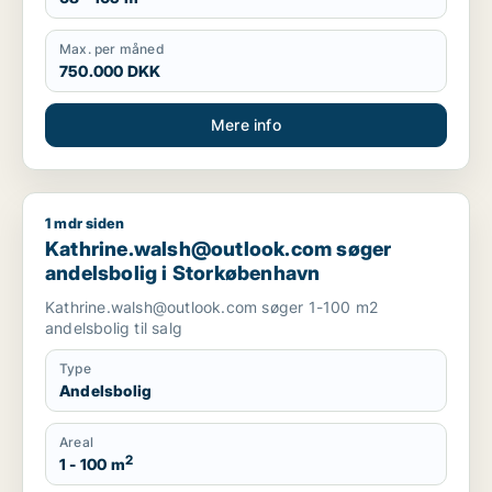
Max. per måned
750.000 DKK
Mere info
1 mdr siden
Kathrine.walsh@outlook.com søger andelsbolig i Storkøben
Kathrine.walsh@outlook.com søger
andelsbolig i Storkøbenhavn
Kathrine.walsh@outlook.com søger 1-100 m2
andelsbolig til salg
Type
Andelsbolig
Areal
2
1 - 100 m