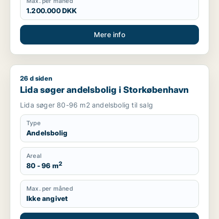
Max. per måned
1.200.000 DKK
Mere info
26 d siden
Lida søger andelsbolig i Storkøbenhavn
Lida søger andelsbolig i Storkøbenhavn
Lida søger 80-96 m2 andelsbolig til salg
Type
Andelsbolig
Areal
2
80 - 96 m
Max. per måned
Ikke angivet