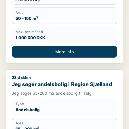
Areal
2
50 - 150 m
Max. per måned
1.000.000 DKK
Mere info
23 d siden
Jeg søger andelsbolig i Region Sjælland
Jeg søger andelsbolig i Region Sjælland
Jeg søger 65-200 m2 andelsbolig til salg
Type
Andelsbolig
Areal
2
65 - 200 m