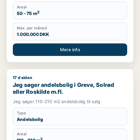
Areal
2
50 - 75 m
Max. per måned
1.000.000 DKK
Mere info
17 d siden
Jeg søger andelsbolig i Greve, Solrød eller Roskilde m.fl.
Jeg søger andelsbolig i Greve, Solrød
eller Roskilde m.fl.
Jeg søger 110-210 m2 andelsbolig til salg
Type
Andelsbolig
Areal
2