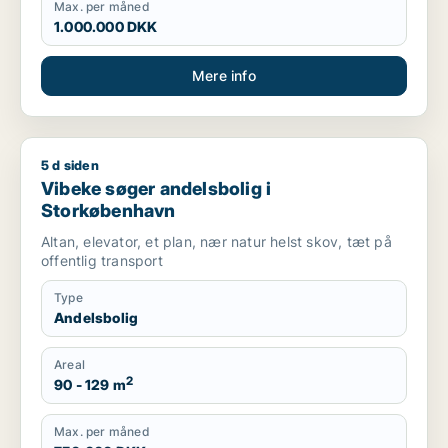
Max. per måned
1.000.000 DKK
Mere info
5 d siden
Vibeke søger andelsbolig i Storkøbenhavn
Vibeke søger andelsbolig i
Storkøbenhavn
Altan, elevator, et plan, nær natur helst skov, tæt på
offentlig transport
Type
Andelsbolig
Areal
2
90 - 129 m
Max. per måned