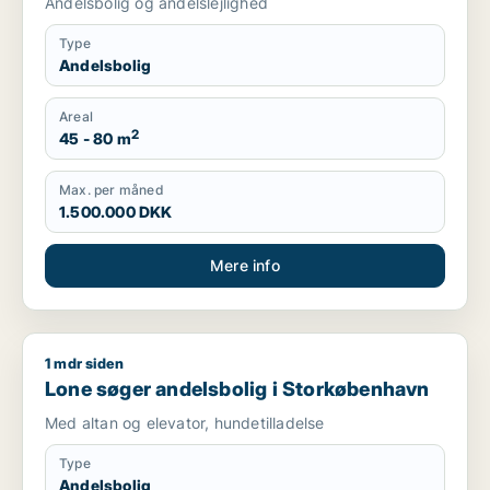
Andelsbolig og andelslejlighed
Type
Andelsbolig
Areal
2
45 - 80 m
Max. per måned
1.500.000 DKK
Mere info
1 mdr siden
Lone søger andelsbolig i Storkøbenhavn
Lone søger andelsbolig i Storkøbenhavn
Med altan og elevator, hundetilladelse
Type
Andelsbolig