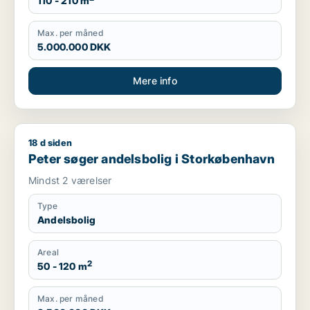
110 - 210 m
Max. per måned
5.000.000 DKK
Mere info
18 d siden
Peter søger andelsbolig i Storkøbenhavn
Peter søger andelsbolig i Storkøbenhavn
Mindst 2 værelser
Type
Andelsbolig
Areal
2
50 - 120 m
Max. per måned