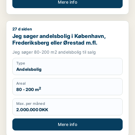
Mere info
27 d siden
Jeg søger andelsbolig i København, Frederiksberg eller Øres
Jeg søger andelsbolig i København,
Frederiksberg eller Ørestad m.fl.
Jeg søger 80-200 m2 andelsbolig til salg
Type
Andelsbolig
Areal
2
80 - 200 m
Max. per måned
2.000.000 DKK
Mere info