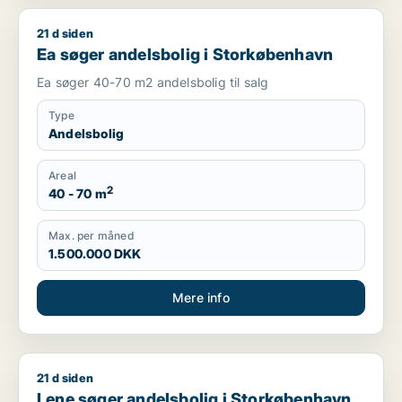
21 d siden
Ea søger andelsbolig i Storkøbenhavn
Ea søger andelsbolig i Storkøbenhavn
Ea søger 40-70 m2 andelsbolig til salg
Type
Andelsbolig
Areal
2
40 - 70 m
Max. per måned
1.500.000 DKK
Mere info
21 d siden
Lene søger andelsbolig i Storkøbenhavn
Lene søger andelsbolig i Storkøbenhavn