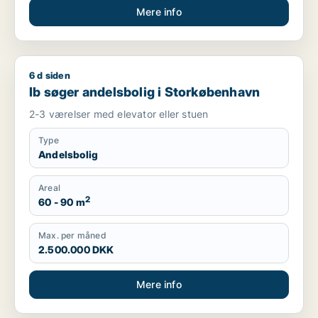
Mere info
6 d siden
Ib søger andelsbolig i Storkøbenhavn
Ib søger andelsbolig i Storkøbenhavn
2-3 værelser med elevator eller stuen
Type
Andelsbolig
Areal
2
60 - 90 m
Max. per måned
2.500.000 DKK
Mere info