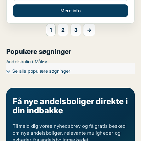
Mere info
1
2
3
→
Populære søgninger
Andelsbolig i Måløv
Se alle populære søgninger
Få nye andelsboliger direkte i
din indbakke
Tilmeld dig vores nyhedsbrev og få gratis besked
om nye andelsboliger, relevante muligheder og
nyheder fra andelsboligmarkedet.