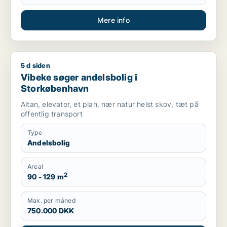
Mere info
5 d siden
Vibeke søger andelsbolig i Storkøbenhavn
Vibeke søger andelsbolig i
Storkøbenhavn
Altan, elevator, et plan, nær natur helst skov, tæt på
offentlig transport
Type
Andelsbolig
Areal
2
90 - 129 m
Max. per måned
750.000 DKK