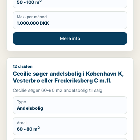
2
50 - 100 m
Max. per måned
1.000.000 DKK
Mere info
12 d siden
Cecilie søger andelsbolig i København K, Vesterbro eller Fred
Cecilie søger andelsbolig i København K,
Vesterbro eller Frederiksberg C m.fl.
Cecilie søger 60-80 m2 andelsbolig til salg
Type
Andelsbolig
Areal
2
60 - 80 m