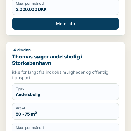
Max. per måned
2.000.000 DKK
Mere info
14 d siden
Thomas søger andelsbolig i Storkøbenhavn
Thomas søger andelsbolig i
Storkøbenhavn
ikke for langt fra indkøbs muligheder og offentlig
transport
Type
Andelsbolig
Areal
2
50 - 75 m
Max. per måned