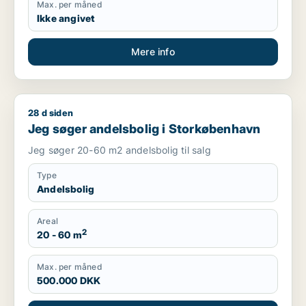
Max. per måned
Ikke angivet
Mere info
28 d siden
Jeg søger andelsbolig i Storkøbenhavn
Jeg søger andelsbolig i Storkøbenhavn
Jeg søger 20-60 m2 andelsbolig til salg
Type
Andelsbolig
Areal
2
20 - 60 m
Max. per måned
500.000 DKK