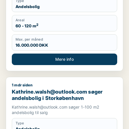
Type
Andelsbolig
Areal
2
60 - 120 m
Max. per måned
16.000.000 DKK
Mere info
1 mdr siden
Kathrine.walsh@outlook.com søger andelsbolig i Storkøben
Kathrine.walsh@outlook.com søger
andelsbolig i Storkøbenhavn
Kathrine.walsh@outlook.com søger 1-100 m2
andelsbolig til salg
Type
Andelsbolig