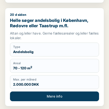
20 d siden
Helle søger andelsbolig i København, Rødovre eller Taastrup 
Helle søger andelsbolig i København,
Rødovre eller Taastrup m.fl.
Altan og/eller have. Gerne fællesarealer og/eller fælles
lokaler.
Type
Andelsbolig
Areal
2
70 - 120 m
Max. per måned
2.000.000 DKK
Mere info