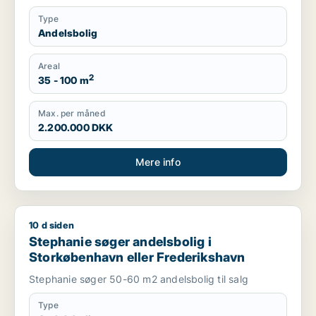
Type
Andelsbolig
Areal
2
35 - 100 m
Max. per måned
2.200.000 DKK
Mere info
10 d siden
Stephanie søger andelsbolig i Storkøbenhavn eller Frederik
Stephanie søger andelsbolig i
Storkøbenhavn eller Frederikshavn
Stephanie søger 50-60 m2 andelsbolig til salg
Type