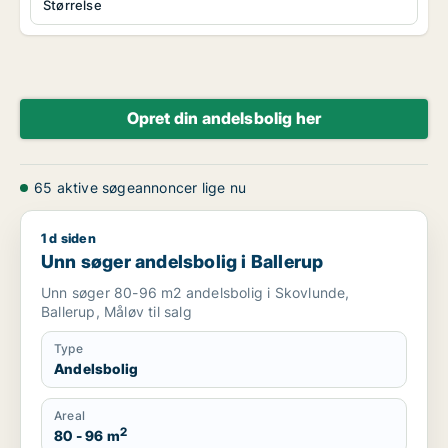
Størrelse
Opret din andelsbolig her
65 aktive søgeannoncer lige nu
1 d siden
Unn søger andelsbolig i Ballerup
Unn søger andelsbolig i Ballerup
Unn søger 80-96 m2 andelsbolig i Skovlunde,
Ballerup, Måløv til salg
Type
Andelsbolig
Areal
2
80 - 96 m