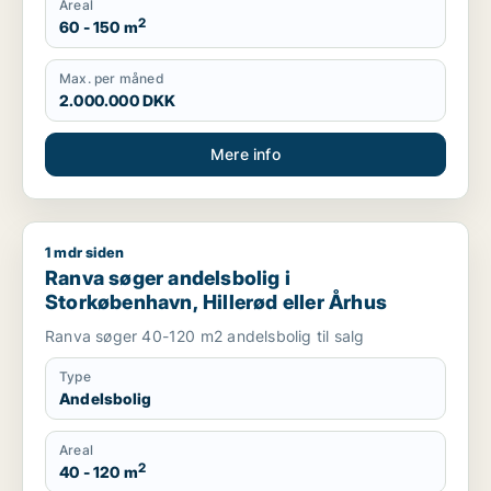
Areal
2
60 - 150 m
Max. per måned
2.000.000 DKK
Mere info
1 mdr siden
Ranva søger andelsbolig i Storkøbenhavn, Hillerød eller Århu
Ranva søger andelsbolig i
Storkøbenhavn, Hillerød eller Århus
Ranva søger 40-120 m2 andelsbolig til salg
Type
Andelsbolig
Areal
2
40 - 120 m