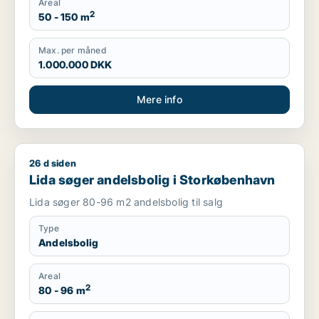
Areal
2
50 - 150 m
Max. per måned
1.000.000 DKK
Mere info
26 d siden
Lida søger andelsbolig i Storkøbenhavn
Lida søger andelsbolig i Storkøbenhavn
Lida søger 80-96 m2 andelsbolig til salg
Type
Andelsbolig
Areal
2
80 - 96 m