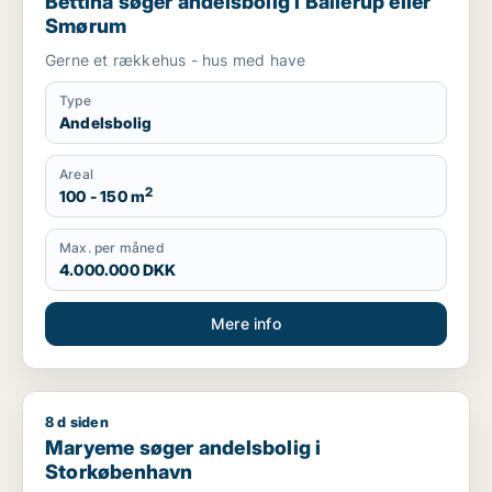
Bettina søger andelsbolig i Ballerup eller
Smørum
Gerne et rækkehus - hus med have
Type
Andelsbolig
Areal
2
100 - 150 m
Max. per måned
4.000.000 DKK
Mere info
8 d siden
Maryeme søger andelsbolig i Storkøbenhavn
Maryeme søger andelsbolig i
Storkøbenhavn