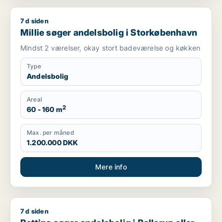
7 d siden
Millie søger andelsbolig i Storkøbenhavn
Millie søger andelsbolig i Storkøbenhavn
Mindst 2 værelser, okay stort badeværelse og køkken
Type
Andelsbolig
Areal
2
60 - 160 m
Max. per måned
1.200.000 DKK
Mere info
7 d siden
Bettina søger andelsbolig i Ballerup eller Smørum