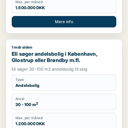
Max. per måned
1.500.000 DKK
Mere info
1 mdr siden
Eli søger andelsbolig i København, Glostrup eller Brøndby m.f
Eli søger andelsbolig i København,
Glostrup eller Brøndby m.fl.
Eli søger 30-100 m2 andelsbolig til salg
Type
Andelsbolig
Areal
2
30 - 100 m
Max. per måned
1.200.000 DKK