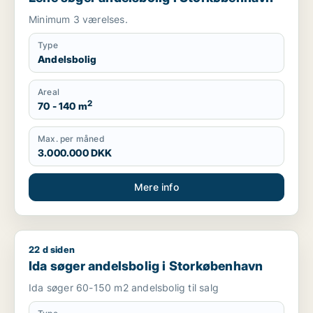
Minimum 3 værelses.
Type
Andelsbolig
Areal
2
70 - 140 m
Max. per måned
3.000.000 DKK
Mere info
22 d siden
Ida søger andelsbolig i Storkøbenhavn
Ida søger andelsbolig i Storkøbenhavn
Ida søger 60-150 m2 andelsbolig til salg