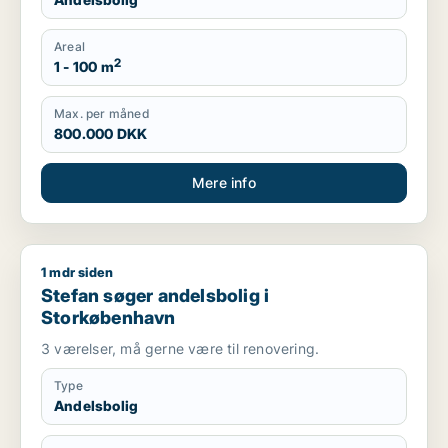
Areal
2
1 - 100 m
Max. per måned
800.000 DKK
Mere info
1 mdr siden
Stefan søger andelsbolig i Storkøbenhavn
Stefan søger andelsbolig i
Storkøbenhavn
3 værelser, må gerne være til renovering.
Type
Andelsbolig