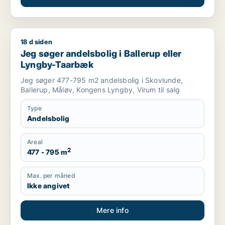
18 d siden
Jeg søger andelsbolig i Ballerup eller Lyngby-Taarbæk
Jeg søger andelsbolig i Ballerup eller
Lyngby-Taarbæk
Jeg søger 477-795 m2 andelsbolig i Skovlunde,
Ballerup, Måløv, Kongens Lyngby, Virum til salg
Type
Andelsbolig
Areal
2
477 - 795 m
Max. per måned
Ikke angivet
Mere info