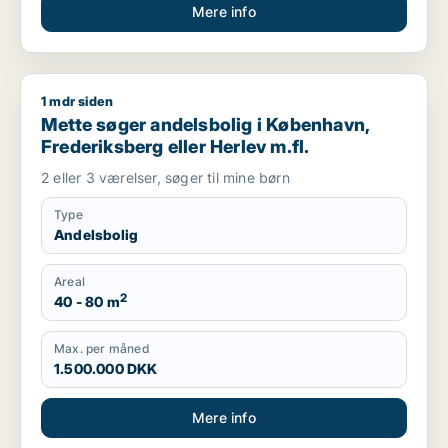
Mere info
1 mdr siden
Mette søger andelsbolig i København, Frederiksberg eller Her
Mette søger andelsbolig i København,
Frederiksberg eller Herlev m.fl.
2 eller 3 værelser, søger til mine børn
Type
Andelsbolig
Areal
2
40 - 80 m
Max. per måned
1.500.000 DKK
Mere info