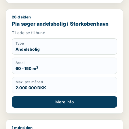
26 d siden
Pia søger andelsbolig i Storkøbenhavn
Pia søger andelsbolig i Storkøbenhavn
Tilladelse til hund
Type
Andelsbolig
Areal
2
60 - 150 m
Max. per måned
2.000.000 DKK
Mere info
1 mdr siden
Charlotte søger andelsbolig i Storkøbenhavn