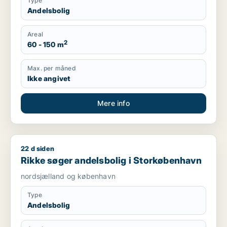
Type
Andelsbolig
Areal
2
60 - 150 m
Max. per måned
Ikke angivet
Mere info
22 d siden
Rikke søger andelsbolig i Storkøbenhavn
Rikke søger andelsbolig i Storkøbenhavn
nordsjælland og københavn
Type
Andelsbolig