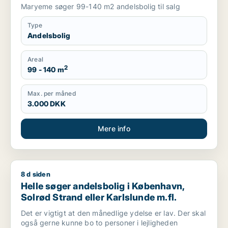
Maryeme søger 99-140 m2 andelsbolig til salg
Type
Andelsbolig
Areal
2
99 - 140 m
Max. per måned
3.000 DKK
Mere info
8 d siden
Helle søger andelsbolig i København, Solrød Strand eller Karl
Helle søger andelsbolig i København,
Solrød Strand eller Karlslunde m.fl.
Det er vigtigt at den månedlige ydelse er lav. Der skal
også gerne kunne bo to personer i lejligheden