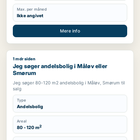
Max. per måned
Ikke angivet
Mere info
1 mdr siden
Jeg søger andelsbolig i Måløv eller Smørum
Jeg søger andelsbolig i Måløv eller
Smørum
Jeg søger 80-120 m2 andelsbolig i Måløv, Smørum til
salg
Type
Andelsbolig
Areal
2
80 - 120 m