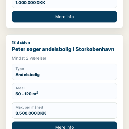
1.000.000 DKK
Mere info
18 d siden
Peter søger andelsbolig i Storkøbenhavn
Peter søger andelsbolig i Storkøbenhavn
Mindst 2 værelser
Type
Andelsbolig
Areal
2
50 - 120 m
Max. per måned
3.500.000 DKK
Mere info