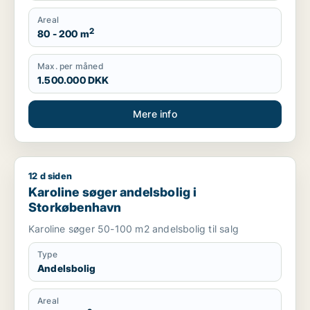
Areal
2
80 - 200 m
Max. per måned
1.500.000 DKK
Mere info
12 d siden
Karoline søger andelsbolig i Storkøbenhavn
Karoline søger andelsbolig i
Storkøbenhavn
Karoline søger 50-100 m2 andelsbolig til salg
Type
Andelsbolig
Areal