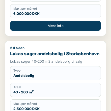
Max. per måned
6.000.000 DKK
Mere info
2 d siden
Lukas søger andelsbolig i Storkøbenhavn
Lukas søger andelsbolig i Storkøbenhavn
Lukas søger 40-200 m2 andelsbolig til salg
Type
Andelsbolig
Areal
2
40 - 200 m
Max. per måned
2.500.000 DKK