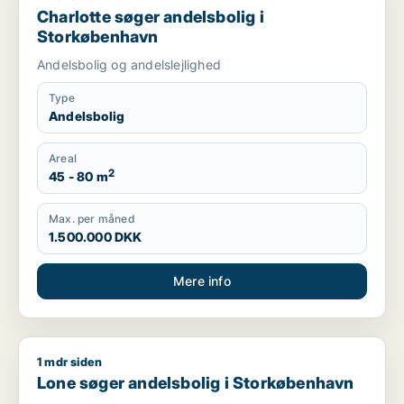
Charlotte søger andelsbolig i
Storkøbenhavn
Andelsbolig og andelslejlighed
Type
Andelsbolig
Areal
2
45 - 80 m
Max. per måned
1.500.000 DKK
Mere info
1 mdr siden
Lone søger andelsbolig i Storkøbenhavn
Lone søger andelsbolig i Storkøbenhavn