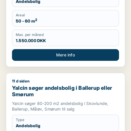
Andelsbolig
Areal
2
50 - 60 m
Max. per måned
1.550.000 DKK
Mere info
11 d siden
Yalcin søger andelsbolig i Ballerup eller Smørum
Yalcin søger andelsbolig i Ballerup eller
Smørum
Yalcin søger 80-200 m2 andelsbolig i Skovlunde,
Ballerup, Måløv, Smørum til salg
Type
Andelsbolig