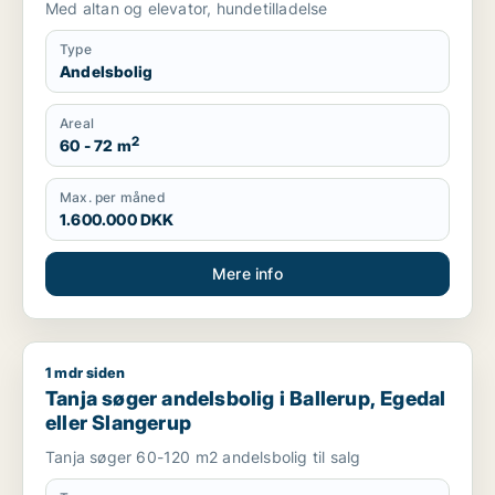
Med altan og elevator, hundetilladelse
Type
Andelsbolig
Areal
2
60 - 72 m
Max. per måned
1.600.000 DKK
Mere info
1 mdr siden
Tanja søger andelsbolig i Ballerup, Egedal eller Slangerup
Tanja søger andelsbolig i Ballerup, Egedal
eller Slangerup
Tanja søger 60-120 m2 andelsbolig til salg