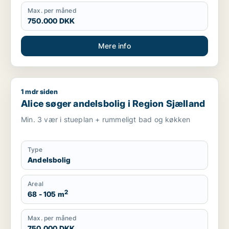
Max. per måned
750.000 DKK
Mere info
1 mdr siden
Alice søger andelsbolig i Region Sjælland
Alice søger andelsbolig i Region Sjælland
Min. 3 vær i stueplan + rummeligt bad og køkken
Type
Andelsbolig
Areal
2
68 - 105 m
Max. per måned
750.000 DKK