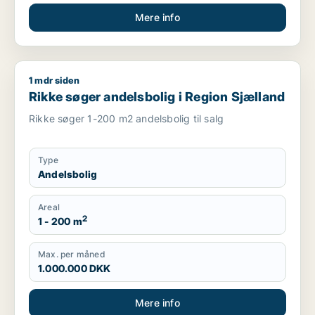
Mere info
1 mdr siden
Rikke søger andelsbolig i Region Sjælland
Rikke søger andelsbolig i Region Sjælland
Rikke søger 1-200 m2 andelsbolig til salg
Type
Andelsbolig
Areal
2
1 - 200 m
Max. per måned
1.000.000 DKK
Mere info