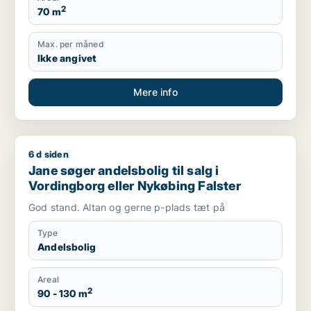
2
70 m
Max. per måned
Ikke angivet
Mere info
6 d siden
Jane søger andelsbolig til salg i Vordingborg eller Nykøbing 
Jane søger andelsbolig til salg i
Vordingborg eller Nykøbing Falster
God stand. Altan og gerne p-plads tæt på
Type
Andelsbolig
Areal
2
90 - 130 m