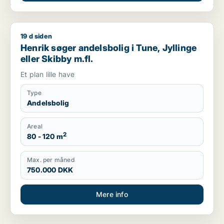
19 d siden
Henrik søger andelsbolig i Tune, Jyllinge eller Skibby m.fl.
Henrik søger andelsbolig i Tune, Jyllinge
eller Skibby m.fl.
Et plan lille have
Type
Andelsbolig
Areal
2
80 - 120 m
Max. per måned
750.000 DKK
Mere info