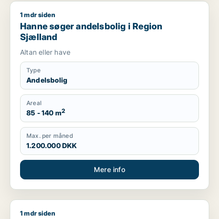
1 mdr siden
Hanne søger andelsbolig i Region Sjælland
Hanne søger andelsbolig i Region
Sjælland
Altan eller have
Type
Andelsbolig
Areal
2
85 - 140 m
Max. per måned
1.200.000 DKK
Mere info
1 mdr siden
Chalotte søger andelsbolig i Region Sjælland