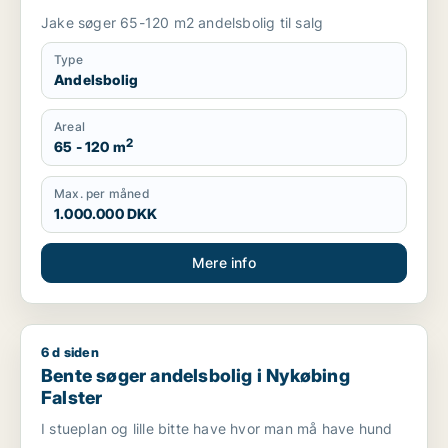
Jake søger 65-120 m2 andelsbolig til salg
Type
Andelsbolig
Areal
2
65 - 120 m
Max. per måned
1.000.000 DKK
Mere info
6 d siden
Bente søger andelsbolig i Nykøbing Falster
Bente søger andelsbolig i Nykøbing
Falster
I stueplan og lille bitte have hvor man må have hund