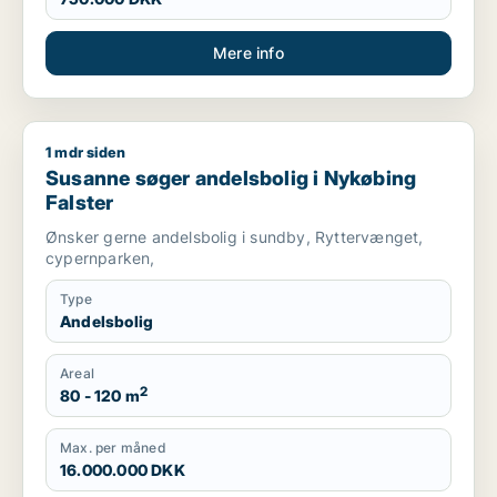
Mere info
1 mdr siden
Susanne søger andelsbolig i Nykøbing Falster
Susanne søger andelsbolig i Nykøbing
Falster
Ønsker gerne andelsbolig i sundby, Ryttervænget,
cypernparken,
Type
Andelsbolig
Areal
2
80 - 120 m
Max. per måned
16.000.000 DKK