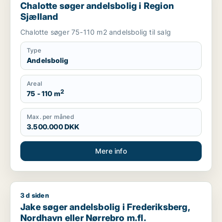
Chalotte søger andelsbolig i Region
Sjælland
Chalotte søger 75-110 m2 andelsbolig til salg
Type
Andelsbolig
Areal
2
75 - 110 m
Max. per måned
3.500.000 DKK
Mere info
3 d siden
Jake søger andelsbolig i Frederiksberg, Nordhavn eller Nørre
Jake søger andelsbolig i Frederiksberg,
Nordhavn eller Nørrebro m.fl.