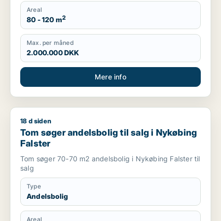
Areal
2
80 - 120 m
Max. per måned
2.000.000 DKK
Mere info
18 d siden
Tom søger andelsbolig til salg i Nykøbing Falster
Tom søger andelsbolig til salg i Nykøbing
Falster
Tom søger 70-70 m2 andelsbolig i Nykøbing Falster til
salg
Type
Andelsbolig
Areal