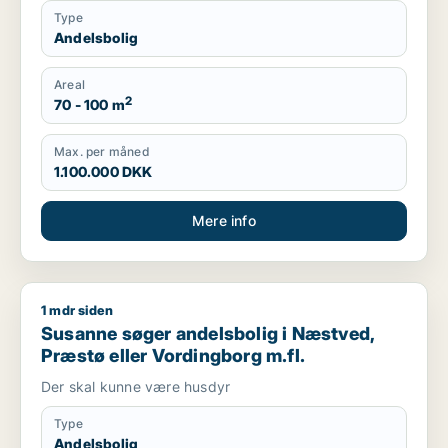
Type
Andelsbolig
Areal
2
70 - 100 m
Max. per måned
1.100.000 DKK
Mere info
1 mdr siden
Susanne søger andelsbolig i Næstved, Præstø eller Vordingb
Susanne søger andelsbolig i Næstved,
Præstø eller Vordingborg m.fl.
Der skal kunne være husdyr
Type
Andelsbolig