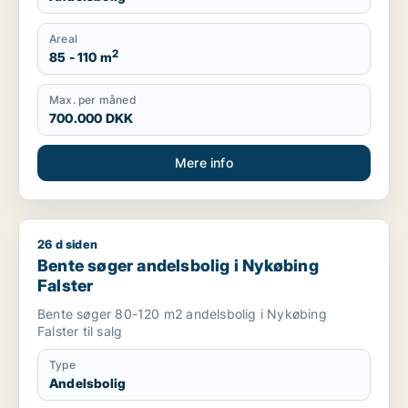
Areal
2
85 - 110 m
Max. per måned
700.000 DKK
Mere info
26 d siden
Bente søger andelsbolig i Nykøbing Falster
Bente søger andelsbolig i Nykøbing
Falster
Bente søger 80-120 m2 andelsbolig i Nykøbing
Falster til salg
Type
Andelsbolig