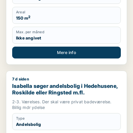
Areal
2
150 m
Max. per måned
Ikke angivet
Mere info
7 d siden
Isabella søger andelsbolig i Hedehusene, Roskilde eller Rings
Isabella søger andelsbolig i Hedehusene,
Roskilde eller Ringsted m.fl.
2-3. Værelses. Der skal være privat badeværelse.
Billig mdr ydelse
Type
Andelsbolig