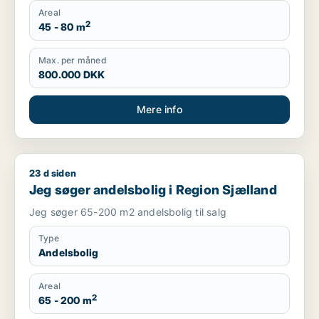
Areal
2
45 - 80 m
Max. per måned
800.000 DKK
Mere info
23 d siden
Jeg søger andelsbolig i Region Sjælland
Jeg søger andelsbolig i Region Sjælland
Jeg søger 65-200 m2 andelsbolig til salg
Type
Andelsbolig
Areal
2
65 - 200 m