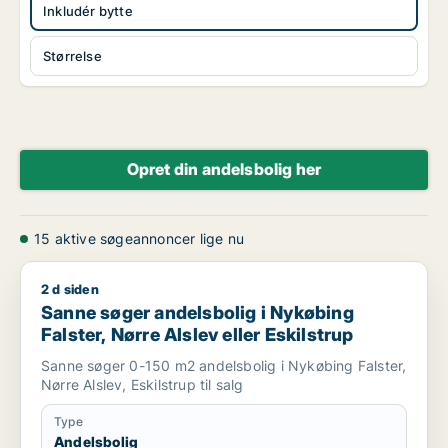
Inkludér bytte
Størrelse
Opret din andelsbolig her
15 aktive søgeannoncer lige nu
2 d siden
Sanne søger andelsbolig i Nykøbing Falster, Nørre Alslev elle
Sanne søger andelsbolig i Nykøbing
Falster, Nørre Alslev eller Eskilstrup
Sanne søger 0-150 m2 andelsbolig i Nykøbing Falster,
Nørre Alslev, Eskilstrup til salg
Type
Andelsbolig