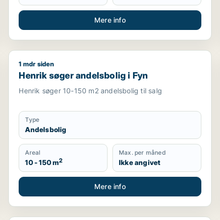
Mere info
1 mdr siden
Henrik søger andelsbolig i Fyn
Henrik søger andelsbolig i Fyn
Henrik søger 10-150 m2 andelsbolig til salg
Type
Andelsbolig
Areal
Max. per måned
2
10 - 150 m
Ikke angivet
Mere info