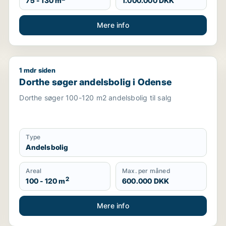
75 - 130 m
1.000.000 DKK
Mere info
1 mdr siden
ller Odense NØ m.fl.
Dorthe søger andelsbolig i Odense
Dorthe søger andelsbolig i Odense
Dorthe søger 100-120 m2 andelsbolig til salg
Type
Andelsbolig
Areal
Max. per måned
2
100 - 120 m
600.000 DKK
Mere info