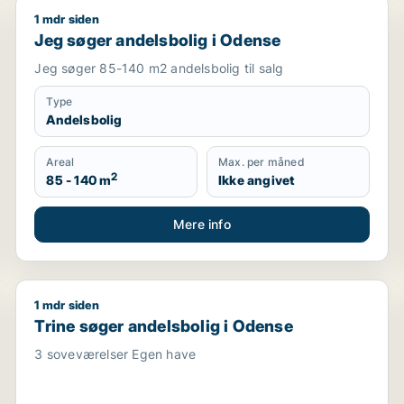
1 mdr siden
Jeg søger andelsbolig i Odense
Jeg søger andelsbolig i Odense
Jeg søger 85-140 m2 andelsbolig til salg
Type
Andelsbolig
Areal
Max. per måned
2
85 - 140 m
Ikke angivet
Mere info
1 mdr siden
Trine søger andelsbolig i Odense
Trine søger andelsbolig i Odense
3 soveværelser Egen have