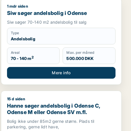
1 mdr siden
Siw søger andelsbolig i Odense
Siw søger andelsbolig i Odense
Siw søger 70-140 m2 andelsbolig til salg
Type
Andelsbolig
Areal
Max. per måned
2
70 - 140 m
500.000 DKK
Mere info
15 d siden
Hanne søger andelsbolig i Odense C, Odense M eller O
Hanne søger andelsbolig i Odense C,
Odense M eller Odense SV m.fl.
Bolig ikke under 85m2 gerne større. Plads til
parkering, gerne lidt have,