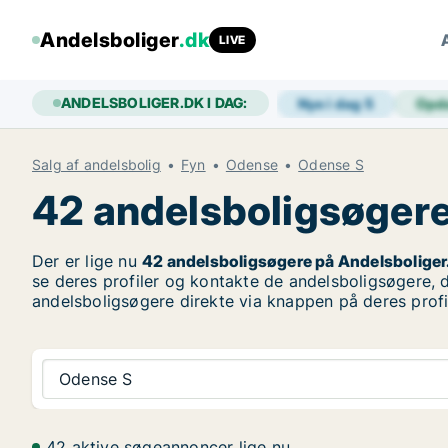
Andelsboliger
.dk
LIVE
ANDELSBOLIGER.DK I DAG:
Nye i dag
5
Opd
Salg af andelsbolig
Fyn
Odense
Odense S
42 andelsboligsøgere 
Der er lige nu
42 andelsboligsøgere på Andelsboliger
se deres profiler og kontakte de andelsboligsøgere, d
andelsboligsøgere direkte via knappen på deres profi
Odense S
42 aktive søgeannoncer lige nu