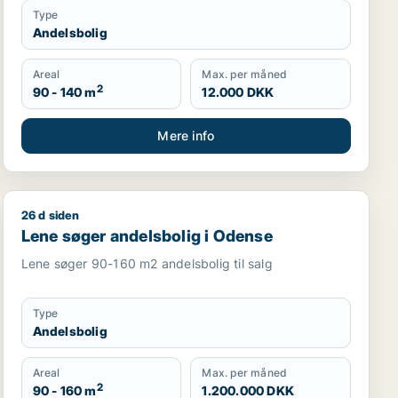
Type
Andelsbolig
Areal
Max. per måned
2
90 - 140 m
12.000 DKK
Mere info
26 d siden
Lene søger andelsbolig i Odense
Lene søger andelsbolig i Odense
Lene søger 90-160 m2 andelsbolig til salg
Type
Andelsbolig
Areal
Max. per måned
2
90 - 160 m
1.200.000 DKK