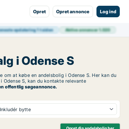
Opret
Opret annonce
Log ind
eneste opdatering
1 t siden
Aktive annoncer
1.020
alg i Odense S
 om at købe en andelsbolig i Odense S. Her kan du
g i Odense S, kan du kontakte relevante
en offentlig søgeannonce.
Inkludér bytte
Opret din andelsbolig her