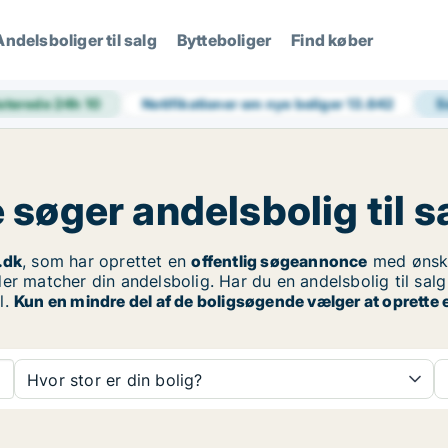
Andelsboliger til salg
Bytteboliger
Find køber
aterede 24h
10
Notifikationer om nye boliger
13.642
S
søger andelsbolig til s
.dk
, som har oprettet en
offentlig søgeannonce
med ønske
er matcher din andelsbolig. Har du en andelsbolig til sal
l.
Kun en mindre del af de boligsøgende vælger at oprette 
Hvor stor er din bolig?