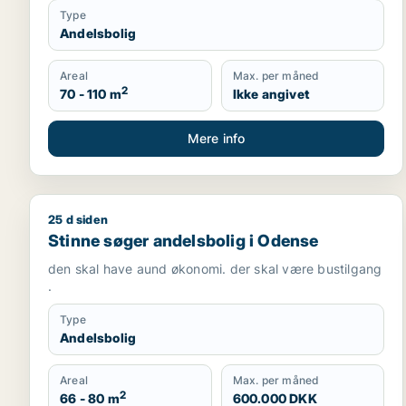
Type
Andelsbolig
Areal
Max. per måned
2
70 - 110 m
Ikke angivet
Mere info
25 d siden
Stinne søger andelsbolig i Odense
Stinne søger andelsbolig i Odense
den skal have aund økonomi. der skal være bustilgang
.
Type
Andelsbolig
Areal
Max. per måned
2
66 - 80 m
600.000 DKK