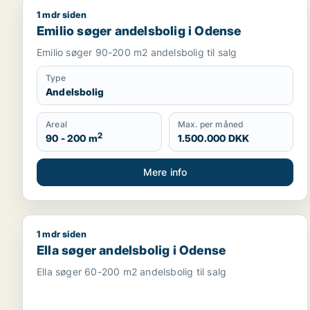
1 mdr siden
Emilio søger andelsbolig i Odense
Emilio søger andelsbolig i Odense
Emilio søger 90-200 m2 andelsbolig til salg
Type
Andelsbolig
Areal
Max. per måned
2
90 - 200 m
1.500.000 DKK
Mere info
1 mdr siden
Ella søger andelsbolig i Odense
Ella søger andelsbolig i Odense
Ella søger 60-200 m2 andelsbolig til salg