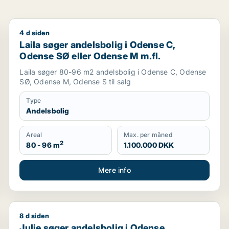
4 d siden
eller Odense S m.fl.
Laila søger andelsbolig i Odense C, Odense SØ eller
Laila søger andelsbolig i Odense C,
Odense SØ eller Odense M m.fl.
Laila søger 80-96 m2 andelsbolig i Odense C, Odense
SØ, Odense M, Odense S til salg
Type
Andelsbolig
Areal
Max. per måned
2
80 - 96 m
1.100.000 DKK
Mere info
8 d siden
er Odense M m.fl.
Julie søger andelsbolig i Odense
Julie søger andelsbolig i Odense