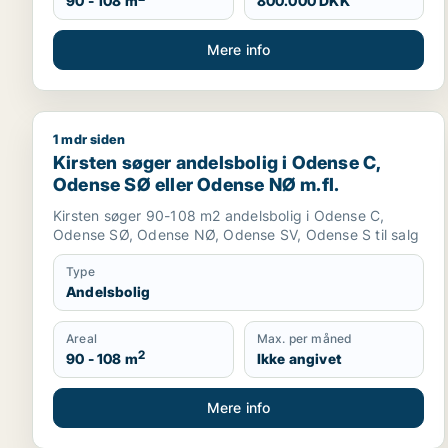
90 - 108 m
800.000 DKK
Mere info
1 mdr siden
Kirsten søger andelsbolig i Odense C, Odense SØ e
Kirsten søger andelsbolig i Odense C,
Odense SØ eller Odense NØ m.fl.
Kirsten søger 90-108 m2 andelsbolig i Odense C,
Odense SØ, Odense NØ, Odense SV, Odense S til salg
Type
Andelsbolig
Areal
Max. per måned
2
90 - 108 m
Ikke angivet
Mere info