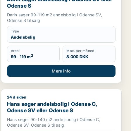
Odense S
Darin søger 99-119 m2 andelsbolig i Odense SV,
Odense S til salg
Type
Andelsbolig
Areal
Max. per måned
2
99 - 119 m
8.000 DKK
Mere info
24 d siden
Hans søger andelsbolig i Odense C, Odense SV eller 
Hans søger andelsbolig i Odense C,
Odense SV eller Odense S
Hans søger 90-140 m2 andelsbolig i Odense C,
Odense SV, Odense S til salg