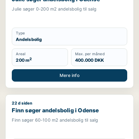
Julie søger 0-200 m2 andelsbolig til salg
Type
Andelsbolig
Areal
Max. per måned
2
200 m
400.000 DKK
Mere info
22 d siden
er Odense SV m.fl.
Finn søger andelsbolig i Odense
Finn søger andelsbolig i Odense
Finn søger 60-100 m2 andelsbolig til salg