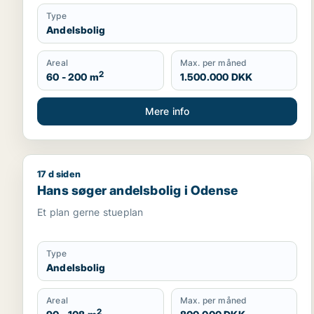
Type
Andelsbolig
Areal
Max. per måned
2
60 - 200 m
1.500.000 DKK
Mere info
17 d siden
Hans søger andelsbolig i Odense
Hans søger andelsbolig i Odense
Et plan gerne stueplan
Type
Andelsbolig
Areal
Max. per måned
2