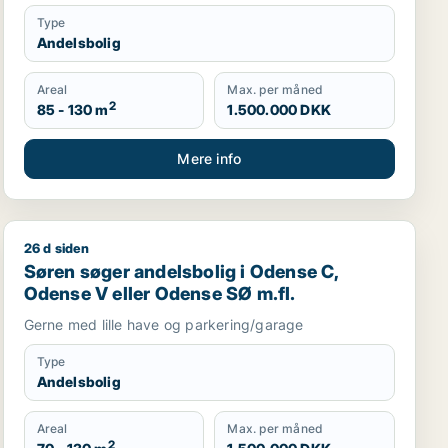
Type
Andelsbolig
Areal
Max. per måned
2
85 - 130 m
1.500.000 DKK
Mere info
26 d siden
dense NV m.fl.
Søren søger andelsbolig i Odense C, Odense V eller O
Søren søger andelsbolig i Odense C,
Odense V eller Odense SØ m.fl.
Gerne med lille have og parkering/garage
Type
Andelsbolig
Areal
Max. per måned
2