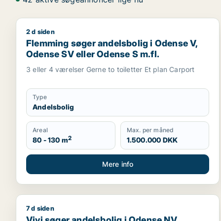
2 d siden
Flemming søger andelsbolig i Odense V, Odense SV 
Flemming søger andelsbolig i Odense V,
Odense SV eller Odense S m.fl.
3 eller 4 værelser Gerne to toiletter Et plan Carport
Type
Andelsbolig
Areal
Max. per måned
2
80 - 130 m
1.500.000 DKK
Mere info
7 d siden
Vivi søger andelsbolig i Odense NV, Odense SØ ell
Vivi søger andelsbolig i Odense NV,