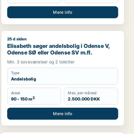
Mere info
25 d siden
Elisabeth søger andelsbolig i Odense V, Odense SØ ell
Elisabeth søger andelsbolig i Odense V,
Odense SØ eller Odense SV m.fl.
Min. 3 soveværelser og 2 toiletter
Type
Andelsbolig
Areal
Max. per måned
2
90 - 150 m
2.500.000 DKK
Mere info