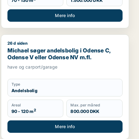
70 - 130 m
1.500.000 DKK
Mere info
26 d siden
Michael søger andelsbolig i Odense C, Odense V eller
Michael søger andelsbolig i Odense C,
Odense V eller Odense NV m.fl.
have og carport/garage
Type
Andelsbolig
Areal
Max. per måned
2
90 - 120 m
800.000 DKK
Mere info