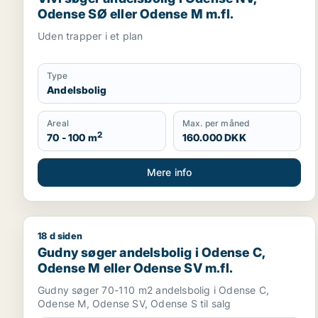
Odense SØ eller Odense M m.fl.
Uden trapper i et plan
Type
Andelsbolig
Areal
Max. per måned
2
70 - 100 m
160.000 DKK
Mere info
18 d siden
Gudny søger andelsbolig i Odense C, Odense M ell
Gudny søger andelsbolig i Odense C,
Odense M eller Odense SV m.fl.
Gudny søger 70-110 m2 andelsbolig i Odense C,
Odense M, Odense SV, Odense S til salg