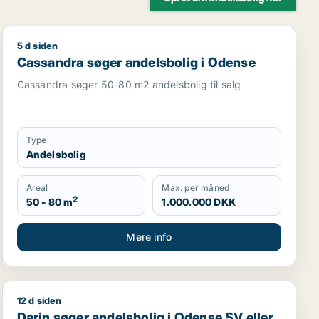
5 d siden
 Odense M m.fl.
Cassandra søger andelsbolig i Odense
Cassandra søger andelsbolig i Odense
Cassandra søger 50-80 m2 andelsbolig til salg
Type
Andelsbolig
Areal
Max. per måned
2
50 - 80 m
1.000.000 DKK
Mere info
12 d siden
Darin søger andelsbolig i Odense SV eller Odense S
Darin søger andelsbolig i Odense SV eller