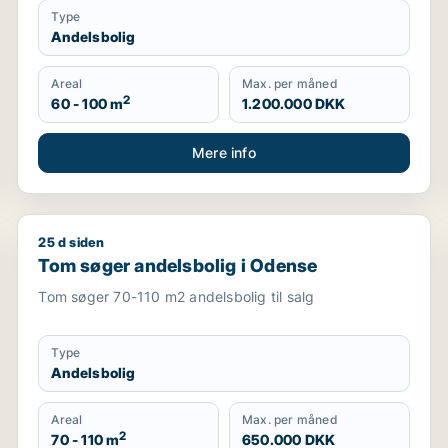
Type
Andelsbolig
Areal
Max. per måned
2
60 - 100 m
1.200.000 DKK
Mere info
25 d siden
Tom søger andelsbolig i Odense
Tom søger andelsbolig i Odense
Tom søger 70-110 m2 andelsbolig til salg
Type
Andelsbolig
Areal
Max. per måned
2
70 - 110 m
650.000 DKK