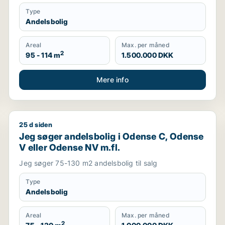
Type
Andelsbolig
Areal
Max. per måned
2
95 - 114 m
1.500.000 DKK
Mere info
25 d siden
Jeg søger andelsbolig i Odense C, Odense V eller O
Jeg søger andelsbolig i Odense C, Odense
V eller Odense NV m.fl.
Jeg søger 75-130 m2 andelsbolig til salg
Type
Andelsbolig
Areal
Max. per måned
2