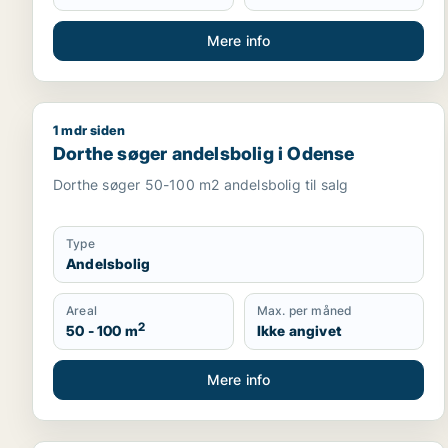
Mere info
1 mdr siden
Dorthe søger andelsbolig i Odense
Dorthe søger andelsbolig i Odense
Dorthe søger 50-100 m2 andelsbolig til salg
Type
Andelsbolig
Areal
Max. per måned
2
50 - 100 m
Ikke angivet
Mere info