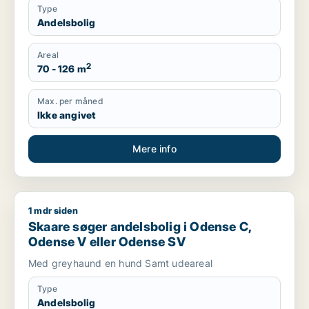
Type
Andelsbolig
Areal
2
70 - 126 m
Max. per måned
Ikke angivet
Mere info
1 mdr siden
Skaare søger andelsbolig i Odense C, Odense V eller Odens
Skaare søger andelsbolig i Odense C,
Odense V eller Odense SV
Med greyhaund en hund Samt udeareal
Type
Andelsbolig