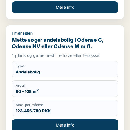
Mere info
1 mdr siden
Mette søger andelsbolig i Odense C, Odense NV eller Odens
Mette søger andelsbolig i Odense C,
Odense NV eller Odense M m.fl.
1 plans og gerne med lille have eller terassse
Type
Andelsbolig
Areal
2
90 - 108 m
Max. per måned
123.456.789 DKK
Mere info