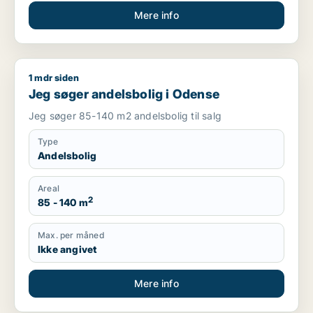
Mere info
1 mdr siden
Jeg søger andelsbolig i Odense
Jeg søger andelsbolig i Odense
Jeg søger 85-140 m2 andelsbolig til salg
Type
Andelsbolig
Areal
2
85 - 140 m
Max. per måned
Ikke angivet
Mere info