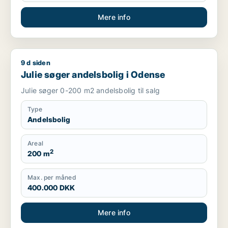
Mere info
9 d siden
Julie søger andelsbolig i Odense
Julie søger andelsbolig i Odense
Julie søger 0-200 m2 andelsbolig til salg
Type
Andelsbolig
Areal
2
200 m
Max. per måned
400.000 DKK
Mere info