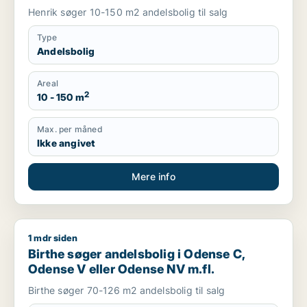
Henrik søger 10-150 m2 andelsbolig til salg
Type
Andelsbolig
Areal
2
10 - 150 m
Max. per måned
Ikke angivet
Mere info
1 mdr siden
Birthe søger andelsbolig i Odense C, Odense V eller Odense 
Birthe søger andelsbolig i Odense C,
Odense V eller Odense NV m.fl.
Birthe søger 70-126 m2 andelsbolig til salg