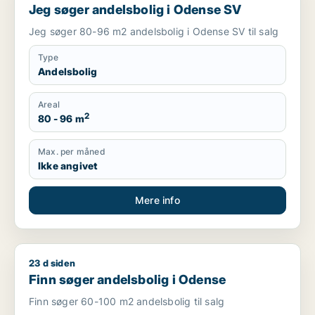
Jeg søger andelsbolig i Odense SV
Jeg søger 80-96 m2 andelsbolig i Odense SV til salg
Type
Andelsbolig
Areal
2
80 - 96 m
Max. per måned
Ikke angivet
Mere info
23 d siden
Finn søger andelsbolig i Odense
Finn søger andelsbolig i Odense
Finn søger 60-100 m2 andelsbolig til salg