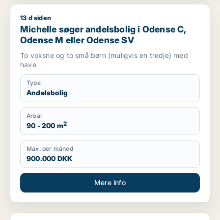
13 d siden
Michelle søger andelsbolig i Odense C, Odense M eller Ode
Michelle søger andelsbolig i Odense C,
Odense M eller Odense SV
To voksne og to små børn (muligvis en tredje) med
have
Type
Andelsbolig
Areal
2
90 - 200 m
Max. per måned
900.000 DKK
Mere info