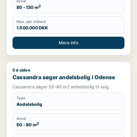
Areal
2
80 - 130 m
Max. per måned
1.500.000 DKK
Mere info
5 d siden
Cassandra søger andelsbolig i Odense
Cassandra søger andelsbolig i Odense
Cassandra søger 50-80 m2 andelsbolig til salg
Type
Andelsbolig
Areal
2
50 - 80 m