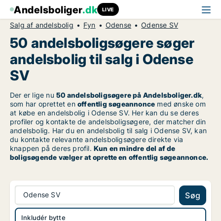
Andelsboliger
.dk
LIVE
Salg af andelsbolig
Fyn
Odense
Odense SV
50 andelsboligsøgere søger
andelsbolig til salg i Odense
SV
Der er lige nu
50 andelsboligsøgere på Andelsboliger.dk
,
som har oprettet en
offentlig søgeannonce
med ønske om
at købe en andelsbolig i Odense SV. Her kan du se deres
profiler og kontakte de andelsboligsøgere, der matcher din
andelsbolig. Har du en andelsbolig til salg i Odense SV, kan
du kontakte relevante andelsboligsøgere direkte via
knappen på deres profil.
Kun en mindre del af de
boligsøgende vælger at oprette en offentlig søgeannonce.
Odense SV
Søg
Inkludér bytte