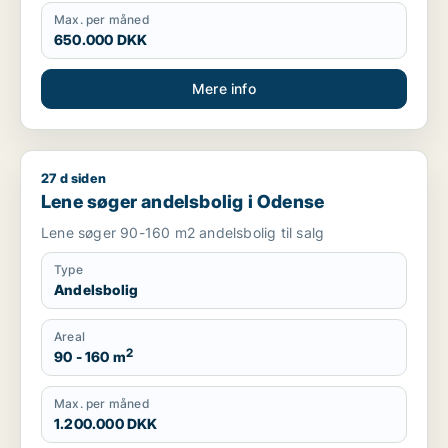
Max. per måned
650.000 DKK
Mere info
27 d siden
Lene søger andelsbolig i Odense
Lene søger andelsbolig i Odense
Lene søger 90-160 m2 andelsbolig til salg
Type
Andelsbolig
Areal
2
90 - 160 m
Max. per måned
1.200.000 DKK