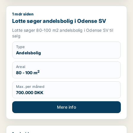
1 mdr siden
Lotte søger andelsbolig i Odense SV
Lotte søger andelsbolig i Odense SV
Lotte søger 80-100 m2 andelsbolig i Odense SV til
salg
Type
Andelsbolig
Areal
2
80 - 100 m
Max. per måned
700.000 DKK
Mere info