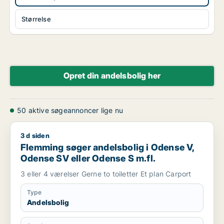
Størrelse
Opret din andelsbolig her
50 aktive søgeannoncer lige nu
3 d siden
Flemming søger andelsbolig i Odense V, Odense SV eller Ode
Flemming søger andelsbolig i Odense V,
Odense SV eller Odense S m.fl.
3 eller 4 værelser Gerne to toiletter Et plan Carport
Type
Andelsbolig