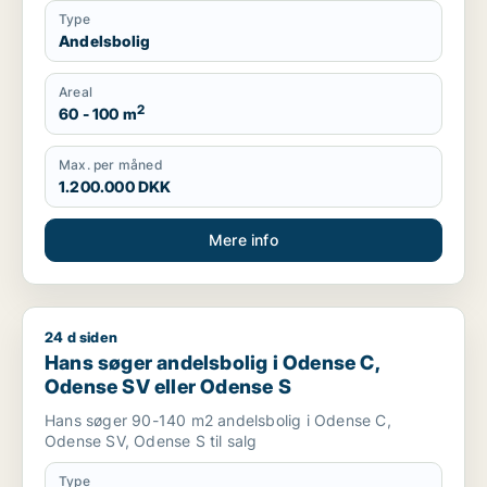
Type
Andelsbolig
Areal
2
60 - 100 m
Max. per måned
1.200.000 DKK
Mere info
24 d siden
Hans søger andelsbolig i Odense C, Odense SV eller Odense
Hans søger andelsbolig i Odense C,
Odense SV eller Odense S
Hans søger 90-140 m2 andelsbolig i Odense C,
Odense SV, Odense S til salg
Type