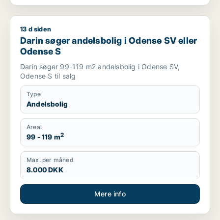
13 d siden
Darin søger andelsbolig i Odense SV eller Odense S
Darin søger andelsbolig i Odense SV eller
Odense S
Darin søger 99-119 m2 andelsbolig i Odense SV,
Odense S til salg
Type
Andelsbolig
Areal
2
99 - 119 m
Max. per måned
8.000 DKK
Mere info