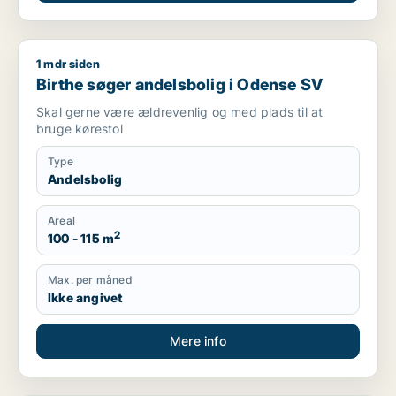
1 mdr siden
Birthe søger andelsbolig i Odense SV
Birthe søger andelsbolig i Odense SV
Skal gerne være ældrevenlig og med plads til at
bruge kørestol
Type
Andelsbolig
Areal
2
100 - 115 m
Max. per måned
Ikke angivet
Mere info