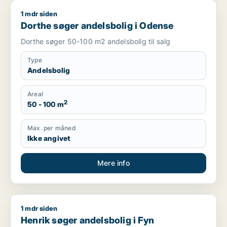
1 mdr siden
Dorthe søger andelsbolig i Odense
Dorthe søger andelsbolig i Odense
Dorthe søger 50-100 m2 andelsbolig til salg
Type
Andelsbolig
Areal
2
50 - 100 m
Max. per måned
Ikke angivet
Mere info
1 mdr siden
Henrik søger andelsbolig i Fyn
Henrik søger andelsbolig i Fyn