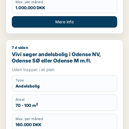
Max. per måned
1.000.000 DKK
Mere info
7 d siden
Vivi søger andelsbolig i Odense NV, Odense SØ eller Odense
Vivi søger andelsbolig i Odense NV,
Odense SØ eller Odense M m.fl.
Uden trapper i et plan
Type
Andelsbolig
Areal
2
70 - 100 m
Max. per måned
160.000 DKK