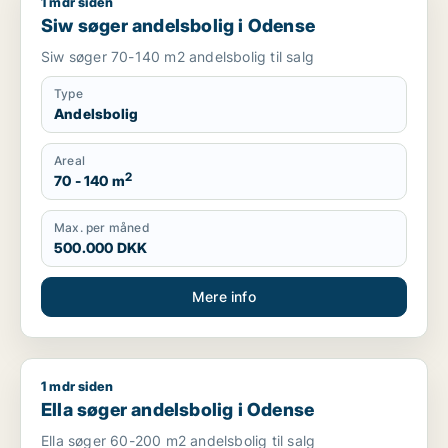
1 mdr siden
Siw søger andelsbolig i Odense
Siw søger andelsbolig i Odense
Siw søger 70-140 m2 andelsbolig til salg
Type
Andelsbolig
Areal
2
70 - 140 m
Max. per måned
500.000 DKK
Mere info
1 mdr siden
Ella søger andelsbolig i Odense
Ella søger andelsbolig i Odense
Ella søger 60-200 m2 andelsbolig til salg