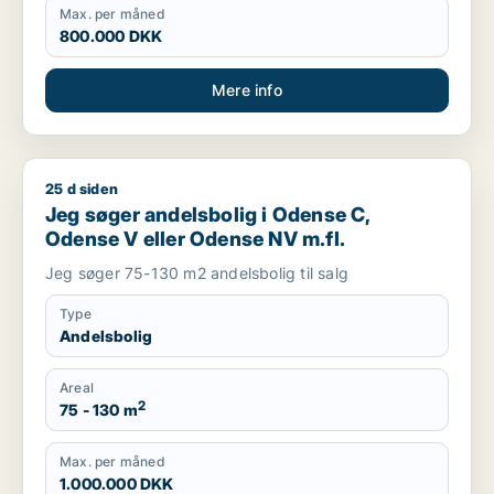
Max. per måned
800.000 DKK
Mere info
25 d siden
Jeg søger andelsbolig i Odense C, Odense V eller Odense NV
Jeg søger andelsbolig i Odense C,
Odense V eller Odense NV m.fl.
Jeg søger 75-130 m2 andelsbolig til salg
Type
Andelsbolig
Areal
2
75 - 130 m
Max. per måned
1.000.000 DKK