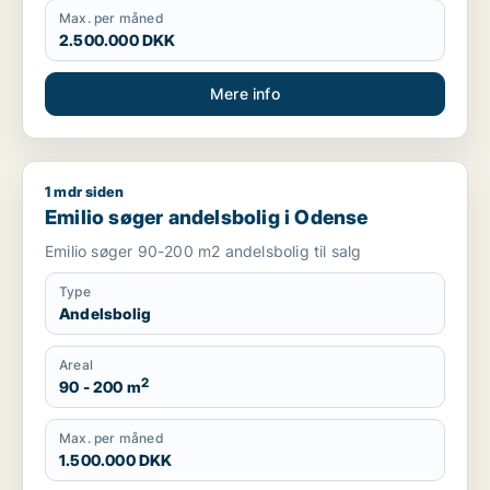
Max. per måned
2.500.000 DKK
Mere info
1 mdr siden
Emilio søger andelsbolig i Odense
Emilio søger andelsbolig i Odense
Emilio søger 90-200 m2 andelsbolig til salg
Type
Andelsbolig
Areal
2
90 - 200 m
Max. per måned
1.500.000 DKK