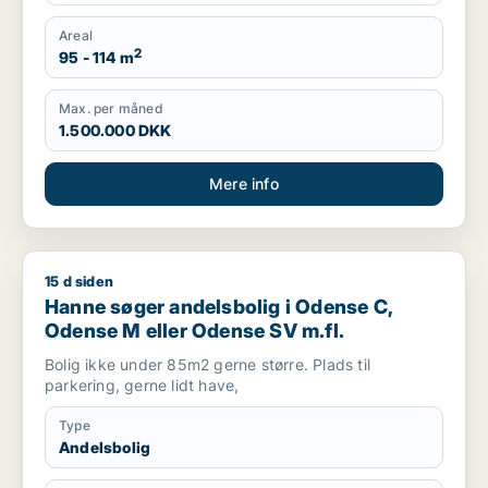
Areal
2
95 - 114 m
Max. per måned
1.500.000 DKK
Mere info
15 d siden
Hanne søger andelsbolig i Odense C, Odense M eller Odense
Hanne søger andelsbolig i Odense C,
Odense M eller Odense SV m.fl.
Bolig ikke under 85m2 gerne større. Plads til
parkering, gerne lidt have,
Type
Andelsbolig