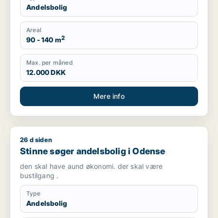
Andelsbolig
Areal
2
90 - 140 m
Max. per måned
12.000 DKK
Mere info
26 d siden
Stinne søger andelsbolig i Odense
Stinne søger andelsbolig i Odense
den skal have aund økonomi. der skal være
bustilgang .
Type
Andelsbolig