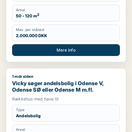
Areal
2
50 - 120 m
Max. per måned
2.000.000 DKK
Mere info
1 mdr siden
Vicky søger andelsbolig i Odense V, Odense SØ eller Odense
Vicky søger andelsbolig i Odense V,
Odense SØ eller Odense M m.fl.
Rækkehus med have til
Type
Andelsbolig
Areal