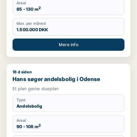
Areal
2
85 - 130 m
Max. per måned
1.500.000 DKK
Mere info
18 d siden
Hans søger andelsbolig i Odense
Hans søger andelsbolig i Odense
Et plan gerne stueplan
Type
Andelsbolig
Areal
2
90 - 108 m