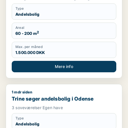
Type
Andelsbolig
Areal
2
60 - 200 m
Max. per måned
1.500.000 DKK
Mere info
1 mdr siden
Trine søger andelsbolig i Odense
Trine søger andelsbolig i Odense
3 soveværelser Egen have
Type
Andelsbolig