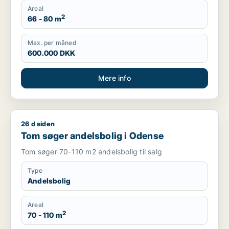
Areal
2
66 - 80 m
Max. per måned
600.000 DKK
Mere info
26 d siden
Tom søger andelsbolig i Odense
Tom søger andelsbolig i Odense
Tom søger 70-110 m2 andelsbolig til salg
Type
Andelsbolig
Areal
2
70 - 110 m