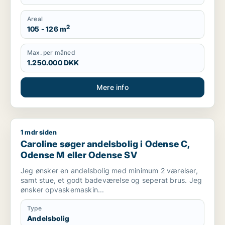
Areal
2
105 - 126 m
Max. per måned
1.250.000 DKK
Mere info
1 mdr siden
Caroline søger andelsbolig i Odense C, Odense M eller Ode
Caroline søger andelsbolig i Odense C,
Odense M eller Odense SV
Jeg ønsker en andelsbolig med minimum 2 værelser,
samt stue, et godt badeværelse og seperat brus. Jeg
ønsker opvaskemaskin...
Type
Andelsbolig