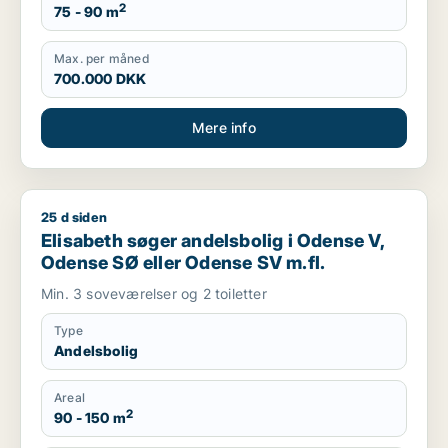
2
75 - 90 m
Max. per måned
700.000 DKK
Mere info
25 d siden
Elisabeth søger andelsbolig i Odense V, Odense SØ eller Od
Elisabeth søger andelsbolig i Odense V,
Odense SØ eller Odense SV m.fl.
Min. 3 soveværelser og 2 toiletter
Type
Andelsbolig
Areal
2
90 - 150 m