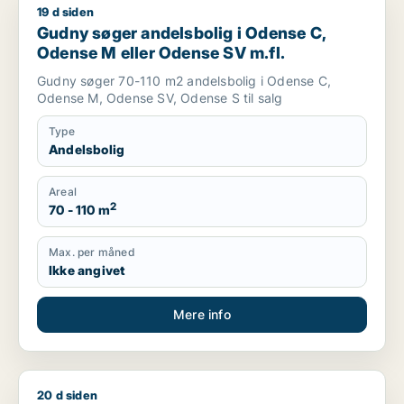
19 d siden
Gudny søger andelsbolig i Odense C, Odense M eller Odense
Gudny søger andelsbolig i Odense C,
Odense M eller Odense SV m.fl.
Gudny søger 70-110 m2 andelsbolig i Odense C,
Odense M, Odense SV, Odense S til salg
Type
Andelsbolig
Areal
2
70 - 110 m
Max. per måned
Ikke angivet
Mere info
20 d siden
Jeg søger andelsbolig i Odense SV