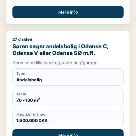
Mere info
27 d siden
Søren søger andelsbolig i Odense C, Odense V eller Odense 
Søren søger andelsbolig i Odense C,
Odense V eller Odense SØ m.fl.
Gerne med lille have og parkering/garage
Type
Andelsbolig
Areal
2
70 - 130 m
Max. per måned
1.500.000 DKK
Mere info