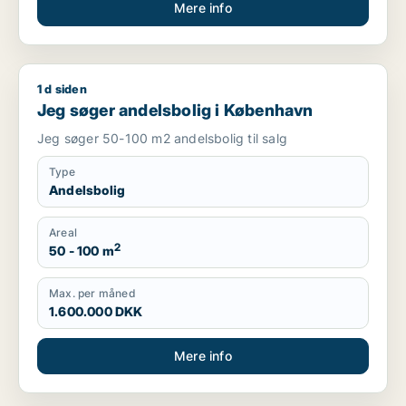
Mere info
1 d siden
Jeg søger andelsbolig i København
Jeg søger andelsbolig i København
Jeg søger 50-100 m2 andelsbolig til salg
Type
Andelsbolig
Areal
2
50 - 100 m
Max. per måned
1.600.000 DKK
Mere info