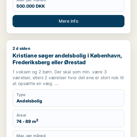
500.000 DKK
Mere info
2 d siden
Kristiane søger andelsbolig i København, Frederiksberg elle
Kristiane søger andelsbolig i København,
Frederiksberg eller Ørestad
1 voksen og 2 børn. Der skal som min. være 3
værelser, ellers 2 værelser hvor det ene er stort nok til
at opsætte en væg. ...
Type
Andelsbolig
Areal
2
74 - 89 m
Max. per måned