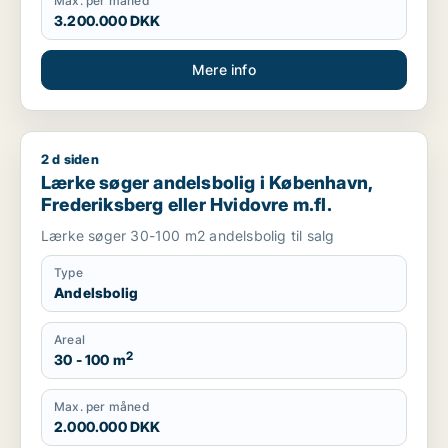
Max. per måned
3.200.000 DKK
Mere info
2 d siden
Lærke søger andelsbolig i København, Frederiksberg eller Hv
Lærke søger andelsbolig i København,
Frederiksberg eller Hvidovre m.fl.
Lærke søger 30-100 m2 andelsbolig til salg
Type
Andelsbolig
Areal
2
30 - 100 m
Max. per måned
2.000.000 DKK