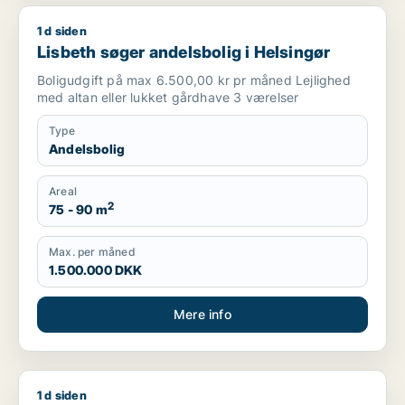
1 d siden
Lisbeth søger andelsbolig i Helsingør
Lisbeth søger andelsbolig i Helsingør
Boligudgift på max 6.500,00 kr pr måned Lejlighed
med altan eller lukket gårdhave 3 værelser
Type
Andelsbolig
Areal
2
75 - 90 m
Max. per måned
1.500.000 DKK
Mere info
1 d siden
Hans søger andelsbolig i Nyborg