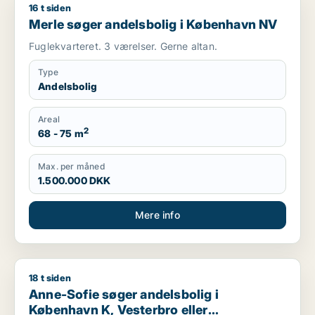
16 t siden
Merle søger andelsbolig i København NV
Merle søger andelsbolig i København NV
Fuglekvarteret. 3 værelser. Gerne altan.
Type
Andelsbolig
Areal
2
68 - 75 m
Max. per måned
1.500.000 DKK
Mere info
18 t siden
Anne-Sofie søger andelsbolig i København K, Vesterbro eller 
Anne-Sofie søger andelsbolig i
København K, Vesterbro eller