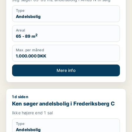
Type
Andelsbolig
Areal
2
65 - 89 m
Max. per måned
1.000.000 DKK
Mere info
1 d siden
Ken søger andelsbolig i Frederiksberg C
Ken søger andelsbolig i Frederiksberg C
Ikke højere end 1 sal
Type
Andelsbolig