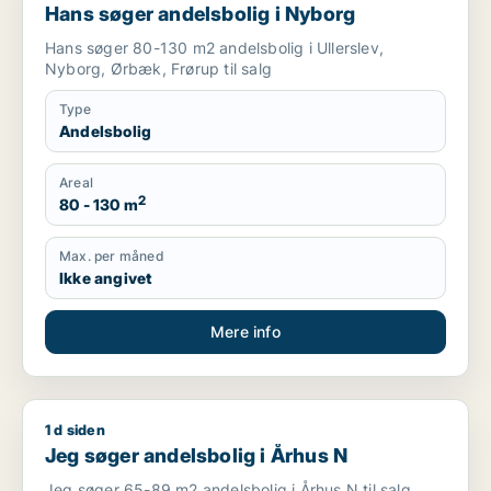
Hans søger andelsbolig i Nyborg
Hans søger 80-130 m2 andelsbolig i Ullerslev,
Nyborg, Ørbæk, Frørup til salg
Type
Andelsbolig
Areal
2
80 - 130 m
Max. per måned
Ikke angivet
Mere info
1 d siden
Jeg søger andelsbolig i Århus N
Jeg søger andelsbolig i Århus N
Jeg søger 65-89 m2 andelsbolig i Århus N til salg