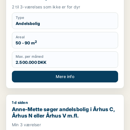
Frederiksberg m.fl.
2 til 3-værelses som ikke er for dyr
Type
Andelsbolig
Areal
2
50 - 90 m
Max. per måned
2.500.000 DKK
Mere info
1 d siden
Anne-Mette søger andelsbolig i Århus C, Århus N eller Århus 
Anne-Mette søger andelsbolig i Århus C,
Århus N eller Århus V m.fl.
Min 3 værelser