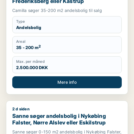
Frederiksberg eller Kastrup
Camilla søger 35-200 m2 andelsbolig til salg
Type
Andelsbolig
Areal
2
35 - 200 m
Max. per måned
2.500.000 DKK
Mere info
2 d siden
Sanne søger andelsbolig i Nykøbing Falster, Nørre Alslev elle
Sanne søger andelsbolig i Nykøbing
Falster, Nørre Alslev eller Eskilstrup
Sanne søger 0-150 m2 andelsbolig i Nykøbing Falster,