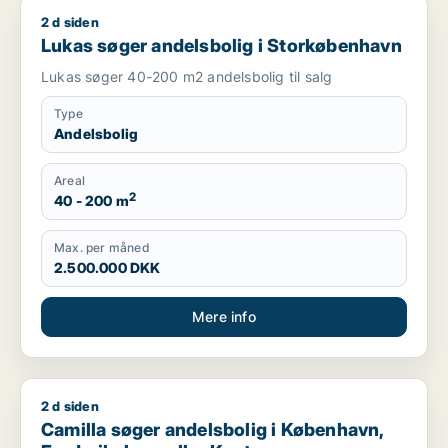
2 d siden
Lukas søger andelsbolig i Storkøbenhavn
Lukas søger andelsbolig i Storkøbenhavn
Lukas søger 40-200 m2 andelsbolig til salg
Type
Andelsbolig
Areal
2
40 - 200 m
Max. per måned
2.500.000 DKK
Mere info
2 d siden
Camilla søger andelsbolig i København, Frederiksberg eller 
Camilla søger andelsbolig i København,