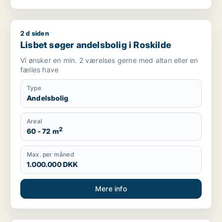
2 d siden
Lisbet søger andelsbolig i Roskilde
Lisbet søger andelsbolig i Roskilde
Vi ønsker en min. 2 værelses gerne med altan eller en
fælles have
Type
Andelsbolig
Areal
2
60 - 72 m
Max. per måned
1.000.000 DKK
Mere info