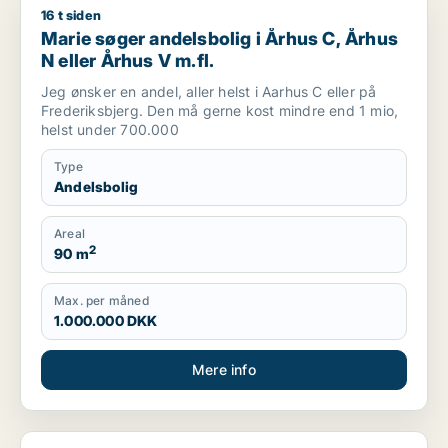
16 t siden
Marie søger andelsbolig i Århus C, Århus N eller Århus V m.fl
Marie søger andelsbolig i Århus C, Århus
N eller Århus V m.fl.
Jeg ønsker en andel, aller helst i Aarhus C eller på
Frederiksbjerg. Den må gerne kost mindre end 1 mio,
helst under 700.000
Type
Andelsbolig
Areal
2
90 m
Max. per måned
1.000.000 DKK
Mere info