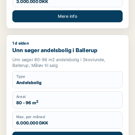
3.000.000 DKK
Mere info
1 d siden
Unn søger andelsbolig i Ballerup
Unn søger andelsbolig i Ballerup
Unn søger 80-96 m2 andelsbolig i Skovlunde,
Ballerup, Måløv til salg
Type
Andelsbolig
Areal
2
80 - 96 m
Max. per måned
6.000.000 DKK