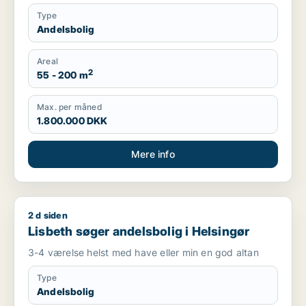
Type
Andelsbolig
Areal
2
55 - 200 m
Max. per måned
1.800.000 DKK
Mere info
2 d siden
Lisbeth søger andelsbolig i Helsingør
Lisbeth søger andelsbolig i Helsingør
3-4 værelse helst med have eller min en god altan
Type
Andelsbolig