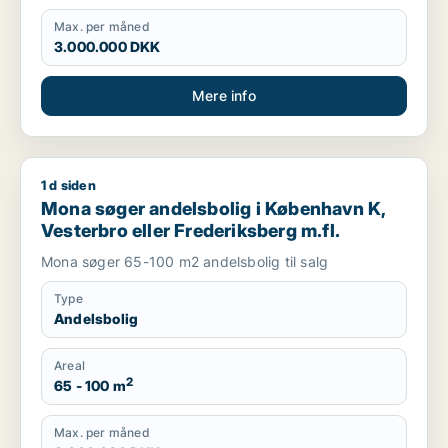
Max. per måned
3.000.000 DKK
Mere info
1 d siden
Mona søger andelsbolig i København K, Vesterbro eller Frede
Mona søger andelsbolig i København K,
Vesterbro eller Frederiksberg m.fl.
Mona søger 65-100 m2 andelsbolig til salg
Type
Andelsbolig
Areal
2
65 - 100 m
Max. per måned