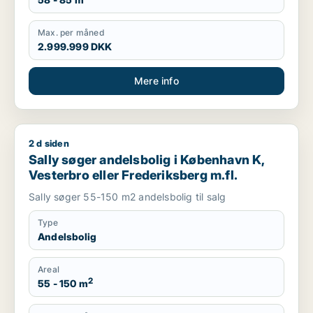
Max. per måned
2.999.999 DKK
Mere info
2 d siden
Sally søger andelsbolig i København K, Vesterbro eller Freder
Sally søger andelsbolig i København K,
Vesterbro eller Frederiksberg m.fl.
Sally søger 55-150 m2 andelsbolig til salg
Type
Andelsbolig
Areal
2
55 - 150 m