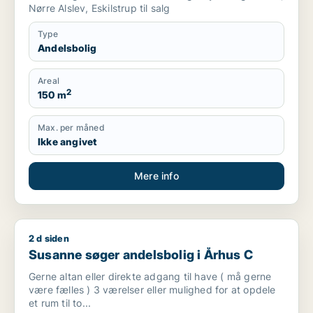
Nørre Alslev, Eskilstrup til salg
Type
Andelsbolig
Areal
2
150 m
Max. per måned
Ikke angivet
Mere info
2 d siden
Susanne søger andelsbolig i Århus C
Susanne søger andelsbolig i Århus C
Gerne altan eller direkte adgang til have ( må gerne
være fælles ) 3 værelser eller mulighed for at opdele
et rum til to...