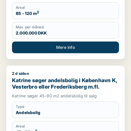
Areal
2
85 - 120 m
Max. per måned
2.000.000 DKK
Mere info
2 d siden
Katrine søger andelsbolig i København K, Vesterbro eller Fre
Katrine søger andelsbolig i København K,
Vesterbro eller Frederiksberg m.fl.
Katrine søger 45-90 m2 andelsbolig til salg
Type
Andelsbolig
Areal