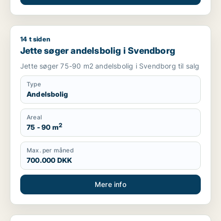
14 t siden
Jette søger andelsbolig i Svendborg
Jette søger andelsbolig i Svendborg
Jette søger 75-90 m2 andelsbolig i Svendborg til salg
Type
Andelsbolig
Areal
2
75 - 90 m
Max. per måned
700.000 DKK
Mere info