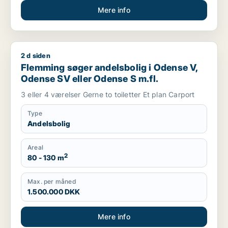
Mere info
2 d siden
Flemming søger andelsbolig i Odense V, Odense SV eller Ode
Flemming søger andelsbolig i Odense V,
Odense SV eller Odense S m.fl.
3 eller 4 værelser Gerne to toiletter Et plan Carport
Type
Andelsbolig
Areal
2
80 - 130 m
Max. per måned
1.500.000 DKK
Mere info