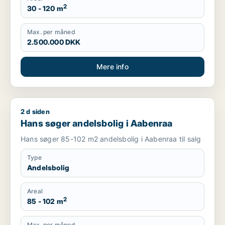
2
30 - 120 m
Max. per måned
2.500.000 DKK
Mere info
2 d siden
Hans søger andelsbolig i Aabenraa
Hans søger andelsbolig i Aabenraa
Hans søger 85-102 m2 andelsbolig i Aabenraa til salg
Type
Andelsbolig
Areal
2
85 - 102 m
Max. per måned