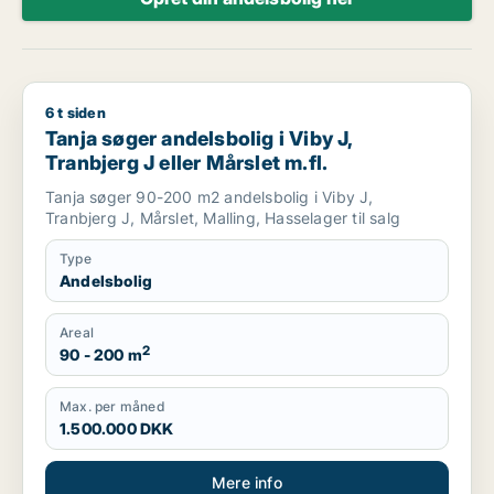
6 t siden
Tanja søger andelsbolig i Viby J, Tranbjerg J eller Mårslet m.f
Tanja søger andelsbolig i Viby J,
Tranbjerg J eller Mårslet m.fl.
Tanja søger 90-200 m2 andelsbolig i Viby J,
Tranbjerg J, Mårslet, Malling, Hasselager til salg
Type
Andelsbolig
Areal
2
90 - 200 m
Max. per måned
1.500.000 DKK
Mere info