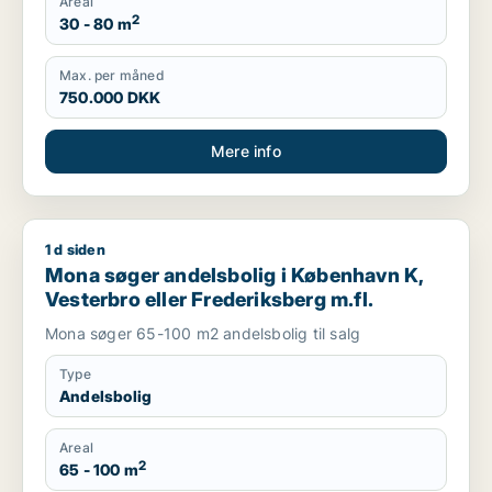
Areal
2
30 - 80 m
Max. per måned
750.000 DKK
Mere info
1 d siden
Mona søger andelsbolig i København K, Vesterbro eller Frede
Mona søger andelsbolig i København K,
Vesterbro eller Frederiksberg m.fl.
Mona søger 65-100 m2 andelsbolig til salg
Type
Andelsbolig
Areal
2
65 - 100 m