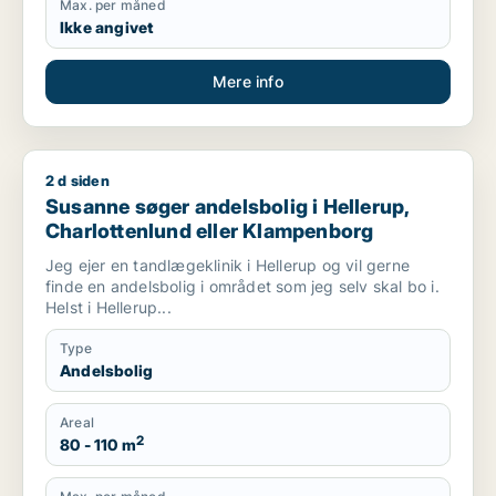
Max. per måned
Ikke angivet
Mere info
2 d siden
Susanne søger andelsbolig i Hellerup, Charlottenlund eller 
Susanne søger andelsbolig i Hellerup,
Charlottenlund eller Klampenborg
Jeg ejer en tandlægeklinik i Hellerup og vil gerne
finde en andelsbolig i området som jeg selv skal bo i.
Helst i Hellerup...
Type
Andelsbolig
Areal
2
80 - 110 m