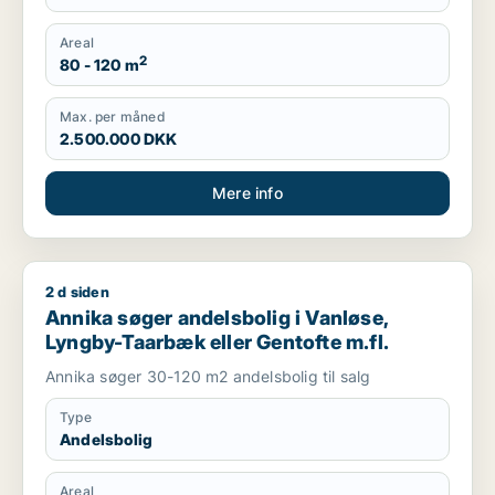
Areal
2
80 - 120 m
Max. per måned
2.500.000 DKK
Mere info
2 d siden
Annika søger andelsbolig i Vanløse, Lyngby-Taarbæk eller Ge
Annika søger andelsbolig i Vanløse,
Lyngby-Taarbæk eller Gentofte m.fl.
Annika søger 30-120 m2 andelsbolig til salg
Type
Andelsbolig
Areal