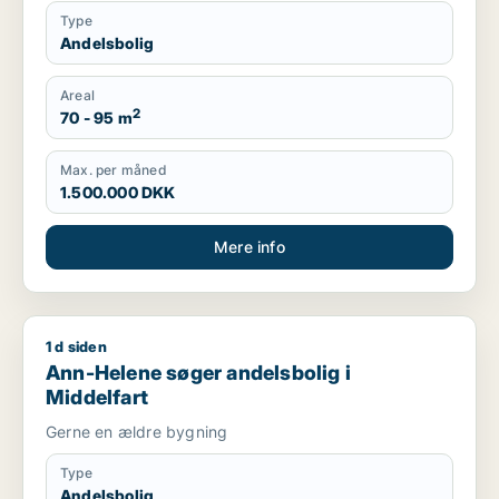
Type
Andelsbolig
Areal
2
70 - 95 m
Max. per måned
1.500.000 DKK
Mere info
1 d siden
Ann-Helene søger andelsbolig i Middelfart
Ann-Helene søger andelsbolig i
Middelfart
Gerne en ældre bygning
Type
Andelsbolig