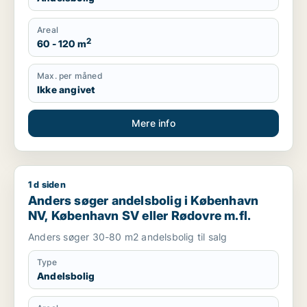
Areal
2
60 - 120 m
Max. per måned
Ikke angivet
Mere info
1 d siden
Anders søger andelsbolig i København NV, København SV ell
Anders søger andelsbolig i København
NV, København SV eller Rødovre m.fl.
Anders søger 30-80 m2 andelsbolig til salg
Type
Andelsbolig