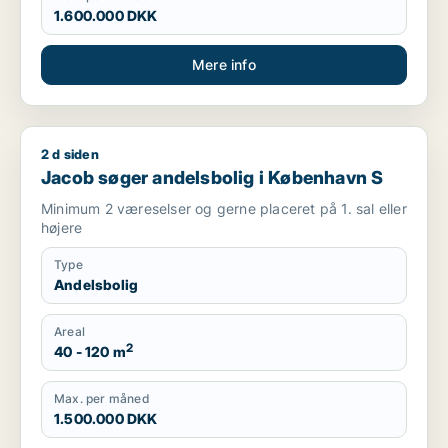
1.600.000 DKK
Mere info
2 d siden
Jacob søger andelsbolig i København S
Jacob søger andelsbolig i København S
Minimum 2 væreselser og gerne placeret på 1. sal eller
højere
Type
Andelsbolig
Areal
2
40 - 120 m
Max. per måned
1.500.000 DKK