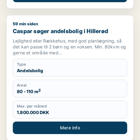
59 min siden
Caspar søger andelsbolig i Hillerød
Caspar søger andelsbolig i Hillerød
Lejlighed eller Rækkehus, med god planlægning, så
det kan passe til 2 børn og en voksen. Min. 80kvm og
gerne et område med...
Type
Andelsbolig
Areal
2
80 - 110 m
Max. per måned
1.800.000 DKK
Mere info