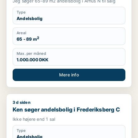
Jeg søger 65-89 m2 andelsbolig i Århus N til salg
Type
Andelsbolig
Areal
2
65 - 89 m
Max. per måned
1.000.000 DKK
Mere info
3 d siden
Ken søger andelsbolig i Frederiksberg C
Ken søger andelsbolig i Frederiksberg C
Ikke højere end 1 sal
Type
Andelsbolig