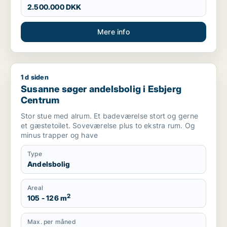
2.500.000 DKK
Mere info
1 d siden
Susanne søger andelsbolig i Esbjerg Centrum
Susanne søger andelsbolig i Esbjerg
Centrum
Stor stue med alrum. Et badeværelse stort og gerne
et gæstetoilet. Soveværelse plus to ekstra rum. Og
minus trapper og have
Type
Andelsbolig
Areal
2
105 - 126 m
Max. per måned