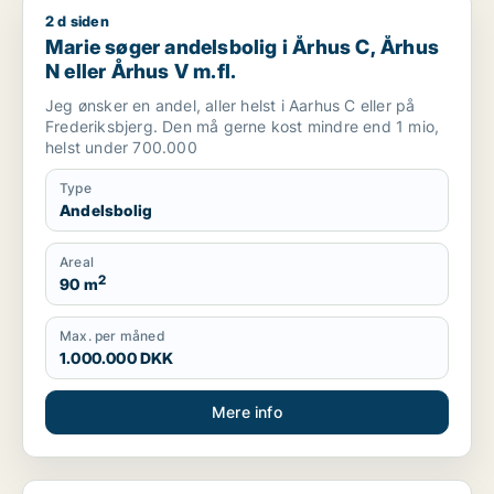
2 d siden
Marie søger andelsbolig i Århus C, Århus N eller Århus V m.fl
Marie søger andelsbolig i Århus C, Århus
N eller Århus V m.fl.
Jeg ønsker en andel, aller helst i Aarhus C eller på
Frederiksbjerg. Den må gerne kost mindre end 1 mio,
helst under 700.000
Type
Andelsbolig
Areal
2
90 m
Max. per måned
1.000.000 DKK
Mere info