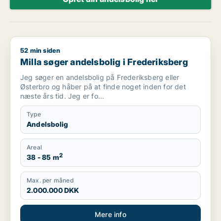
52 min siden
Milla søger andelsbolig i Frederiksberg
Milla søger andelsbolig i Frederiksberg
Jeg søger en andelsbolig på Frederiksberg eller
Østerbro og håber på at finde noget inden for det
næste års tid. Jeg er fo...
Type
Andelsbolig
Areal
2
38 - 85 m
Max. per måned
2.000.000 DKK
Mere info