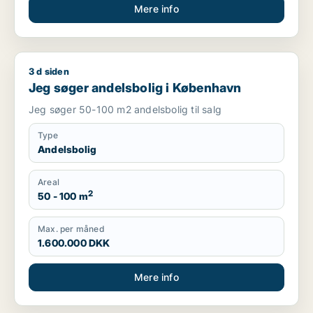
Mere info
3 d siden
Jeg søger andelsbolig i København
Jeg søger andelsbolig i København
Jeg søger 50-100 m2 andelsbolig til salg
Type
Andelsbolig
Areal
2
50 - 100 m
Max. per måned
1.600.000 DKK
Mere info