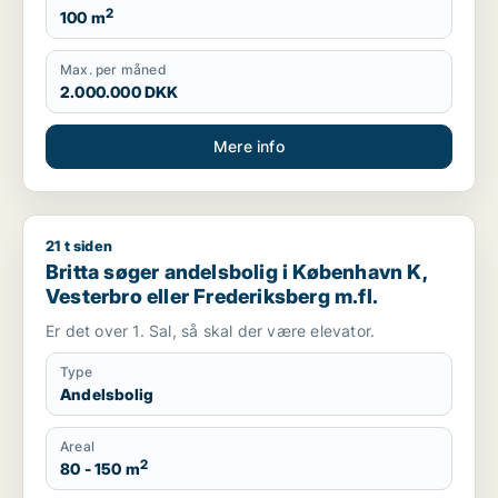
2
100 m
Max. per måned
2.000.000 DKK
Mere info
21 t siden
Britta søger andelsbolig i København K, Vesterbro eller Frede
Britta søger andelsbolig i København K,
Vesterbro eller Frederiksberg m.fl.
Er det over 1. Sal, så skal der være elevator.
Type
Andelsbolig
Areal
2
80 - 150 m