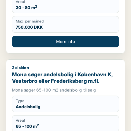
Areal
2
30 - 80 m
Max. per måned
750.000 DKK
Mere info
2 d siden
Mona søger andelsbolig i København K, Vesterbro eller Frede
Mona søger andelsbolig i København K,
Vesterbro eller Frederiksberg m.fl.
Mona søger 65-100 m2 andelsbolig til salg
Type
Andelsbolig
Areal
2
65 - 100 m