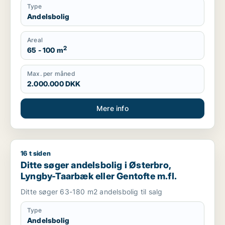
Type
Andelsbolig
Areal
2
65 - 100 m
Max. per måned
2.000.000 DKK
Mere info
16 t siden
Ditte søger andelsbolig i Østerbro, Lyngby-Taarbæk eller Gen
Ditte søger andelsbolig i Østerbro,
Lyngby-Taarbæk eller Gentofte m.fl.
Ditte søger 63-180 m2 andelsbolig til salg
Type
Andelsbolig