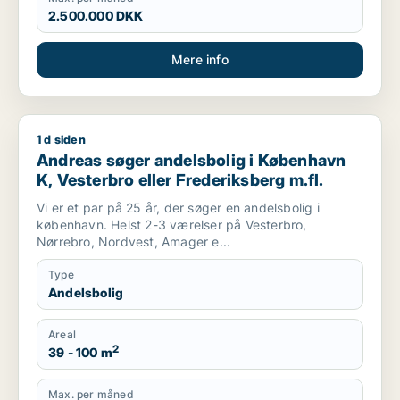
2.500.000 DKK
Mere info
1 d siden
Andreas søger andelsbolig i København K, Vesterbro eller Fr
Andreas søger andelsbolig i København
K, Vesterbro eller Frederiksberg m.fl.
Vi er et par på 25 år, der søger en andelsbolig i
københavn. Helst 2-3 værelser på Vesterbro,
Nørrebro, Nordvest, Amager e...
Type
Andelsbolig
Areal
2
39 - 100 m
Max. per måned