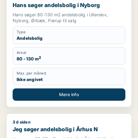
Hans søger andelsbolig i Nyborg
Hans søger 80-130 m2 andelsbolig i Ullerslev,
Nyborg, Ørbæk, Frørup til salg
Type
Andelsbolig
Areal
2
80 - 130 m
Max. per måned
Ikke angivet
Mere info
3 d siden
Jeg søger andelsbolig i Århus N
Jeg søger andelsbolig i Århus N