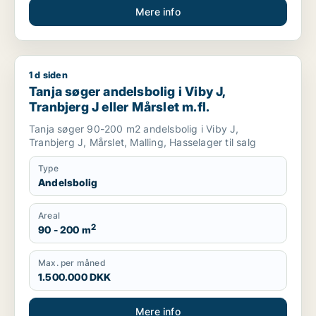
Mere info
1 d siden
Tanja søger andelsbolig i Viby J, Tranbjerg J eller Mårslet m.f
Tanja søger andelsbolig i Viby J,
Tranbjerg J eller Mårslet m.fl.
Tanja søger 90-200 m2 andelsbolig i Viby J,
Tranbjerg J, Mårslet, Malling, Hasselager til salg
Type
Andelsbolig
Areal
2
90 - 200 m
Max. per måned
1.500.000 DKK
Mere info