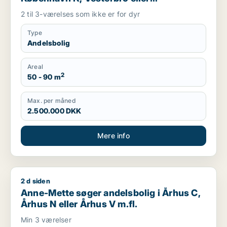
Frederiksberg m.fl.
2 til 3-værelses som ikke er for dyr
Type
Andelsbolig
Areal
2
50 - 90 m
Max. per måned
2.500.000 DKK
Mere info
2 d siden
Anne-Mette søger andelsbolig i Århus C, Århus N eller Århus 
Anne-Mette søger andelsbolig i Århus C,
Århus N eller Århus V m.fl.
Min 3 værelser