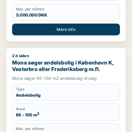
Max. per måned
3.000.000 DKK
Mere info
2 d siden
Mona søger andelsbolig i København K, Vesterbro eller Frede
Mona søger andelsbolig i København K,
Vesterbro eller Frederiksberg m.fl.
Mona søger 65-100 m2 andelsbolig til salg
Type
Andelsbolig
Areal
2
65 - 100 m
Max. per måned