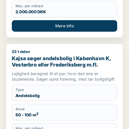
Max. per måned
2.000.000 DKK
Mere info
23 t siden
Kajsa søger andelsbolig i København K, Vesterbro eller Frede
Kajsa søger andelsbolig i København K,
Vesterbro eller Frederiksberg m.fl.
Lejlighed beregnet til et par, hvor den ene er
studerende. Søger sund forening, med lav boligafgift
Type
Andelsbolig
Areal
2
50 - 100 m
Max. per måned