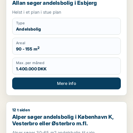
Allan søger andelsbolig i Esbjerg
Helst i et plan i stue plan
Type
Andelsbolig
Areal
2
90 - 155 m
Max. per måned
1.400.000 DKK
Mere info
12 t siden
Alper søger andelsbolig i København K, Vesterbro eller Øster
Alper søger andelsbolig i København K,
Vesterbro eller Østerbro m.fl.
Alper søger 30-65 m2 andelsbolig til salg