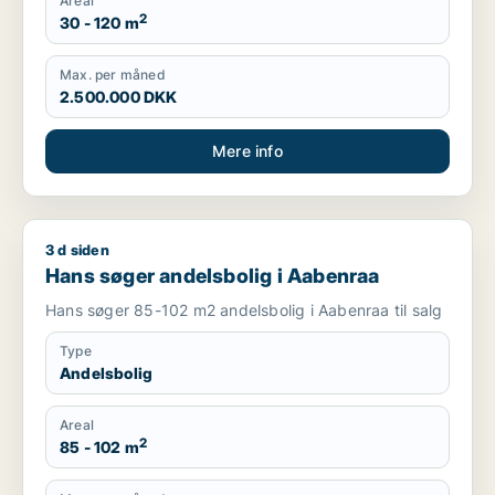
Areal
2
30 - 120 m
Max. per måned
2.500.000 DKK
Mere info
3 d siden
Hans søger andelsbolig i Aabenraa
Hans søger andelsbolig i Aabenraa
Hans søger 85-102 m2 andelsbolig i Aabenraa til salg
Type
Andelsbolig
Areal
2
85 - 102 m