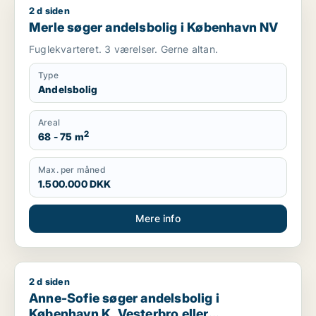
2 d siden
Merle søger andelsbolig i København NV
Merle søger andelsbolig i København NV
Fuglekvarteret. 3 værelser. Gerne altan.
Type
Andelsbolig
Areal
2
68 - 75 m
Max. per måned
1.500.000 DKK
Mere info
2 d siden
Anne-Sofie søger andelsbolig i København K, Vesterbro eller 
Anne-Sofie søger andelsbolig i
København K, Vesterbro eller