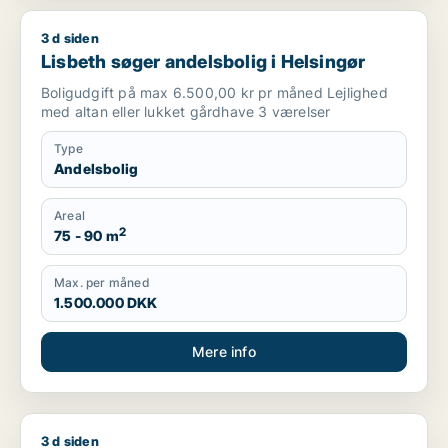
3 d siden
Lisbeth søger andelsbolig i Helsingør
Lisbeth søger andelsbolig i Helsingør
Boligudgift på max 6.500,00 kr pr måned Lejlighed
med altan eller lukket gårdhave 3 værelser
Type
Andelsbolig
Areal
2
75 - 90 m
Max. per måned
1.500.000 DKK
Mere info
3 d siden
Hans søger andelsbolig i Nyborg