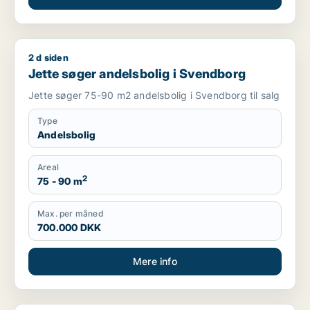
2 d siden
Jette søger andelsbolig i Svendborg
Jette søger andelsbolig i Svendborg
Jette søger 75-90 m2 andelsbolig i Svendborg til salg
Type
Andelsbolig
Areal
2
75 - 90 m
Max. per måned
700.000 DKK
Mere info