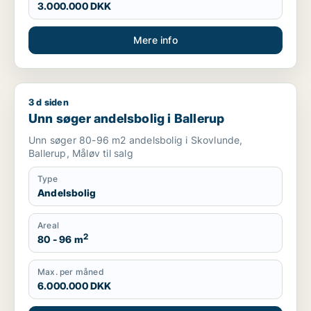
3.000.000 DKK
Mere info
3 d siden
Unn søger andelsbolig i Ballerup
Unn søger andelsbolig i Ballerup
Unn søger 80-96 m2 andelsbolig i Skovlunde,
Ballerup, Måløv til salg
Type
Andelsbolig
Areal
2
80 - 96 m
Max. per måned
6.000.000 DKK