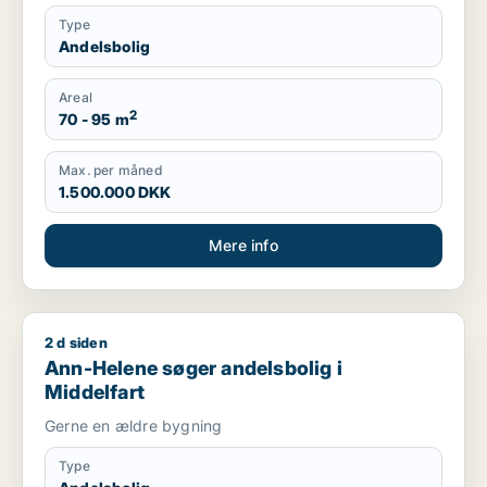
Type
Andelsbolig
Areal
2
70 - 95 m
Max. per måned
1.500.000 DKK
Mere info
2 d siden
Ann-Helene søger andelsbolig i Middelfart
Ann-Helene søger andelsbolig i
Middelfart
Gerne en ældre bygning
Type