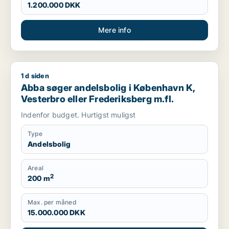
1.200.000 DKK
Mere info
1 d siden
Abba søger andelsbolig i København K, Vesterbro eller Frede
Abba søger andelsbolig i København K,
Vesterbro eller Frederiksberg m.fl.
Indenfor budget. Hurtigst muligst
Type
Andelsbolig
Areal
2
200 m
Max. per måned
15.000.000 DKK