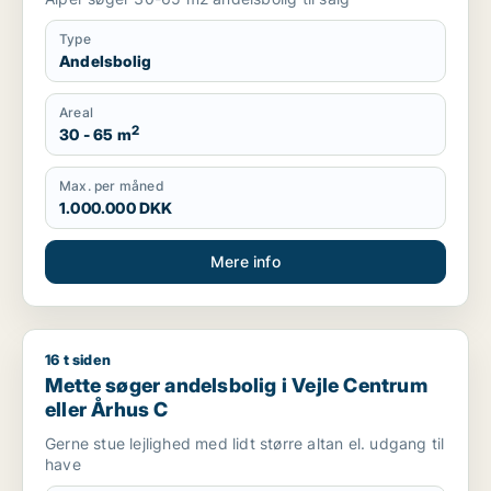
Type
Andelsbolig
Areal
2
30 - 65 m
Max. per måned
1.000.000 DKK
Mere info
16 t siden
Mette søger andelsbolig i Vejle Centrum eller Århus C
Mette søger andelsbolig i Vejle Centrum
eller Århus C
Gerne stue lejlighed med lidt større altan el. udgang til
have