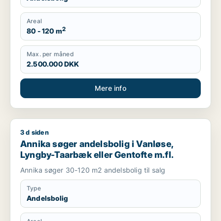
Areal
2
80 - 120 m
Max. per måned
2.500.000 DKK
Mere info
3 d siden
Annika søger andelsbolig i Vanløse, Lyngby-Taarbæk eller Ge
Annika søger andelsbolig i Vanløse,
Lyngby-Taarbæk eller Gentofte m.fl.
Annika søger 30-120 m2 andelsbolig til salg
Type
Andelsbolig