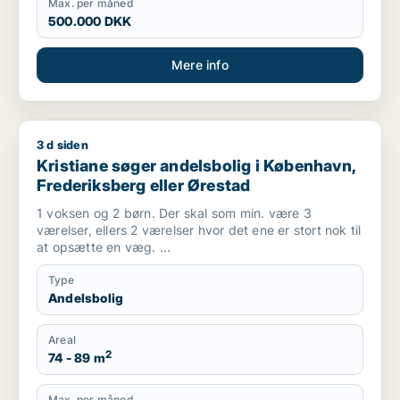
Max. per måned
500.000 DKK
Mere info
3 d siden
Kristiane søger andelsbolig i København, Frederiksberg elle
Kristiane søger andelsbolig i København,
Frederiksberg eller Ørestad
1 voksen og 2 børn. Der skal som min. være 3
værelser, ellers 2 værelser hvor det ene er stort nok til
at opsætte en væg. ...
Type
Andelsbolig
Areal
2
74 - 89 m
Max. per måned