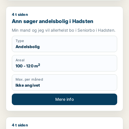
4 t siden
Ann søger andelsbolig i Hadsten
Ann søger andelsbolig i Hadsten
Min mand og jeg vil allerhelst bo i Seniorbo i Hadsten.
Type
Andelsbolig
Areal
2
100 - 120 m
Max. per måned
Ikke angivet
Mere info
4 t siden
Allan søger andelsbolig i Esbjerg