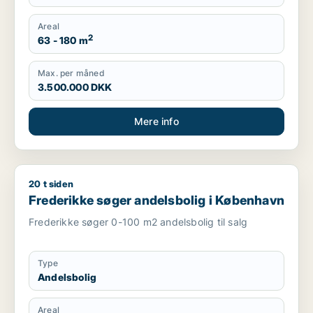
Areal
2
63 - 180 m
Max. per måned
3.500.000 DKK
Mere info
20 t siden
Frederikke søger andelsbolig i København
Frederikke søger andelsbolig i København
Frederikke søger 0-100 m2 andelsbolig til salg
Type
Andelsbolig
Areal