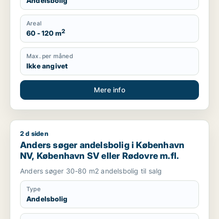
Andelsbolig
Areal
2
60 - 120 m
Max. per måned
Ikke angivet
Mere info
2 d siden
Anders søger andelsbolig i København NV, København SV ell
Anders søger andelsbolig i København
NV, København SV eller Rødovre m.fl.
Anders søger 30-80 m2 andelsbolig til salg
Type
Andelsbolig