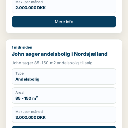
Max. per måned
2.000.000 DKK
Mere info
1 mdr siden
John søger andelsbolig i Nordsjælland
John søger andelsbolig i Nordsjælland
John søger 85-150 m2 andelsbolig til salg
Type
Andelsbolig
Areal
2
85 - 150 m
Max. per måned
3.000.000 DKK