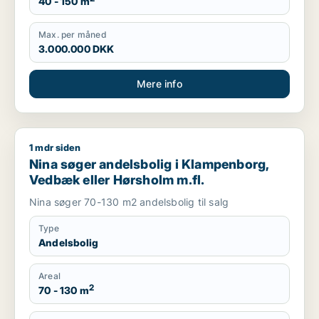
40 - 150 m
Max. per måned
3.000.000 DKK
Mere info
1 mdr siden
Nina søger andelsbolig i Klampenborg, Vedbæk eller Hørshol
Nina søger andelsbolig i Klampenborg,
Vedbæk eller Hørsholm m.fl.
Nina søger 70-130 m2 andelsbolig til salg
Type
Andelsbolig
Areal
2
70 - 130 m