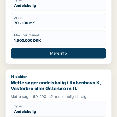
Type
Andelsbolig
Areal
2
70 - 100 m
Max. per måned
1.500.000 DKK
Mere info
14 d siden
Mette søger andelsbolig i København K, Vesterbro eller Øster
Mette søger andelsbolig i København K,
Vesterbro eller Østerbro m.fl.
Mette søger 60-200 m2 andelsbolig til salg
Type
Andelsbolig