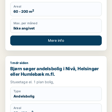
Areal
2
60 - 200 m
Max. per måned
Ikke angivet
Mere info
1 mdr siden
Bjørn søger andelsbolig i Nivå, Helsingør eller Humlebæk m.fl
Bjørn søger andelsbolig i Nivå, Helsingør
eller Humlebæk m.fl.
Stueetage el. 1 plan bolig,
Type
Andelsbolig
Areal