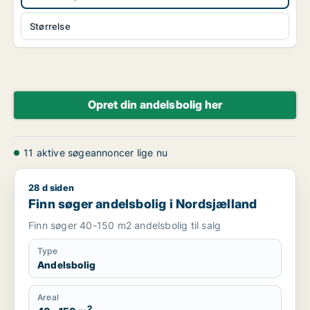
Størrelse
Opret din andelsbolig her
11 aktive søgeannoncer lige nu
28 d siden
Finn søger andelsbolig i Nordsjælland
Finn søger andelsbolig i Nordsjælland
Finn søger 40-150 m2 andelsbolig til salg
Type
Andelsbolig
Areal
2