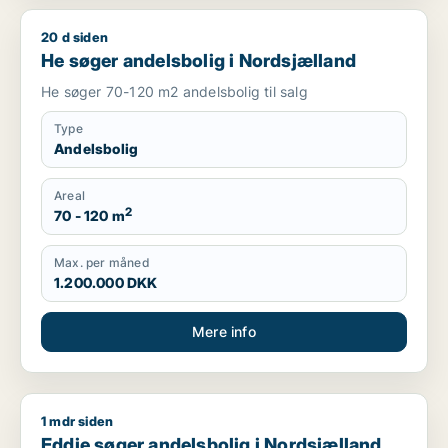
20 d siden
He søger andelsbolig i Nordsjælland
He søger andelsbolig i Nordsjælland
He søger 70-120 m2 andelsbolig til salg
Type
Andelsbolig
Areal
2
70 - 120 m
Max. per måned
1.200.000 DKK
Mere info
1 mdr siden
Eddie søger andelsbolig i Nordsjælland
Eddie søger andelsbolig i Nordsjælland