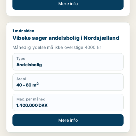
Mere info
1 mdr siden
Vibeke søger andelsbolig i Nordsjælland
Vibeke søger andelsbolig i Nordsjælland
Månedlig ydelse må ikke overstige 4000 kr
Type
Andelsbolig
Areal
2
40 - 60 m
Max. per måned
1.400.000 DKK
Mere info