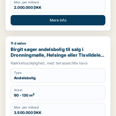
Max. per måned
2.000.000 DKK
Mere info
11 d siden
Birgit søger andelsbolig til salg i Dronningmølle, Helsinge eller
Birgit søger andelsbolig til salg i
Dronningmølle, Helsinge eller Tisvildeleje
m.fl.
Rækkehus/lejlighed, med terrasser/lille have
Type
Andelsbolig
Areal
2
90 - 130 m
Max. per måned
3.500.000 DKK