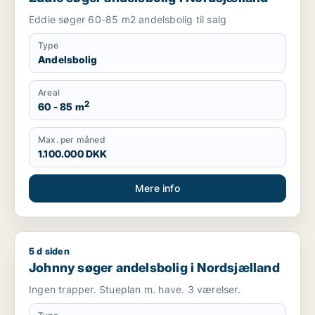
Eddie søger 60-85 m2 andelsbolig til salg
Type
Andelsbolig
Areal
2
60 - 85 m
Max. per måned
1.100.000 DKK
Mere info
5 d siden
Johnny søger andelsbolig i Nordsjælland
Johnny søger andelsbolig i Nordsjælland
Ingen trapper. Stueplan m. have. 3 værelser.