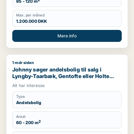
2
85 - 120 m
Max. per måned
1.200.000 DKK
Mere info
1 mdr siden
Johnny søger andelsbolig til salg i Lyngby-Taarbæk, Gentofte 
Johnny søger andelsbolig til salg i
Lyngby-Taarbæk, Gentofte eller Holte
m.fl.
Alt har interesse
Type
Andelsbolig
Areal
2
60 - 200 m