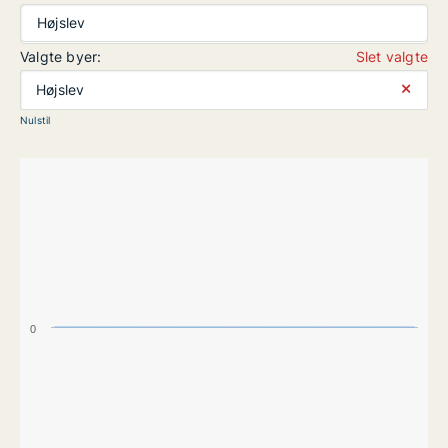
Højslev
Valgte byer:
Slet valgte
⨯
Højslev
Nulstil
0