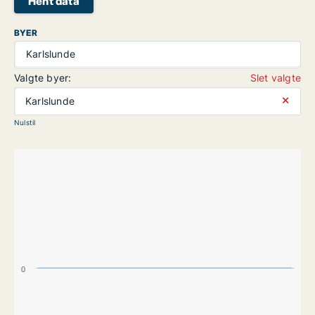
Hent data
BYER
Karlslunde
Valgte byer:
Slet valgte
⨯
Karlslunde
Nulstil
0