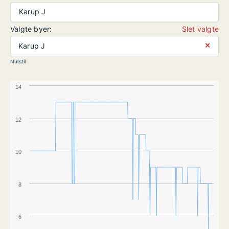
Karup J
Valgte byer:
Slet valgte
⨯
Karup J
Nulstil
14
12
10
8
6