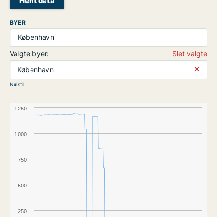
Hent data
BYER
København
Valgte byer:
Slet valgte
⨯
København
Nulstil
1250
1000
750
500
250