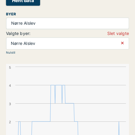
Hent data
BYER
Nørre Alslev
Valgte byer:
Slet valgte
⨯
Nørre Alslev
Nulstil
5
4
3
2