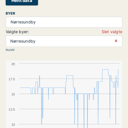
Hent data
BYER
Nørresundby
Valgte byer:
Slet valgte
⨯
Nørresundby
Nulstil
20
17.5
15
12.5
10