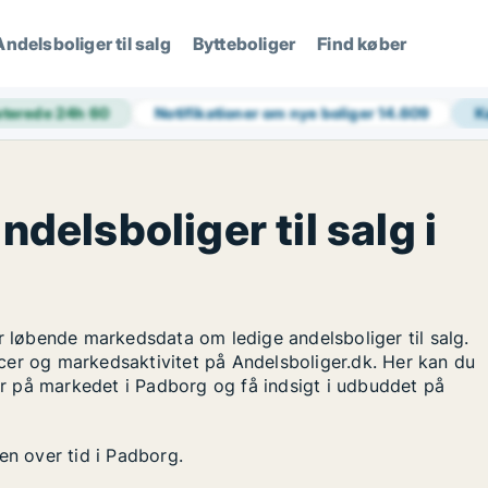
Andelsboliger til salg
Bytteboliger
Find køber
terede 24h
60
Notifikationer om nye boliger
14.609
K
ndelsboliger til salg i
r løbende markedsdata om ledige andelsboliger til salg.
cer og markedsaktivitet på Andelsboliger.dk. Her kan du
ger på markedet i Padborg og få indsigt i udbuddet på
en over tid i Padborg.