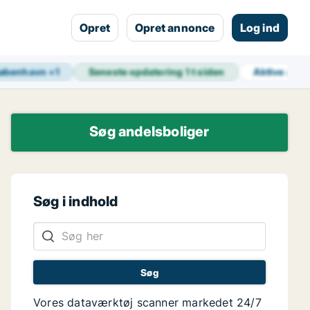
Opret
Opret annonce
Log ind
øbenhavn
+
1
Seneste opdatering
1 t siden
Aktive ann
Søg andelsboliger
Søg i indhold
Vores dataværktøj scanner markedet 24/7