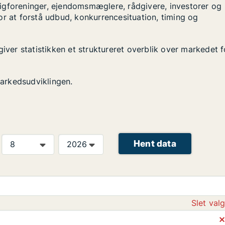
igforeninger, ejendomsmæglere, rådgivere, investorer og
or at forstå udbud, konkurrencesituation, timing og
iver statistikken et struktureret overblik over markedet f
arkedsudviklingen.
Hent data
Slet val
⨯