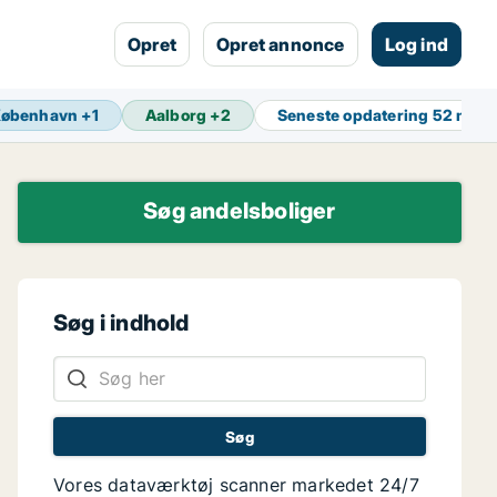
Opret
Opret annonce
Log ind
København
+
1
Aalborg
+
2
Seneste opdatering
52 min 
Søg andelsboliger
Søg i indhold
Vores dataværktøj scanner markedet 24/7