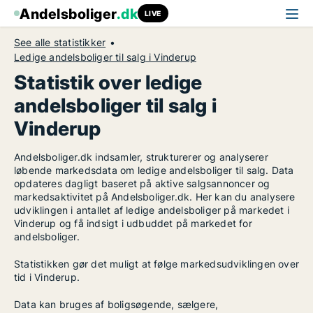
Andelsboliger
.dk
LIVE
See alle statistikker
Ledige andelsboliger til salg i Vinderup
Statistik over ledige
andelsboliger til salg i
Vinderup
Andelsboliger.dk indsamler, strukturerer og analyserer
løbende markedsdata om ledige andelsboliger til salg. Data
opdateres dagligt baseret på aktive salgsannoncer og
markedsaktivitet på Andelsboliger.dk. Her kan du analysere
udviklingen i antallet af ledige andelsboliger på markedet i
Vinderup og få indsigt i udbuddet på markedet for
andelsboliger.
Statistikken gør det muligt at følge markedsudviklingen over
tid i Vinderup.
Data kan bruges af boligsøgende, sælgere,