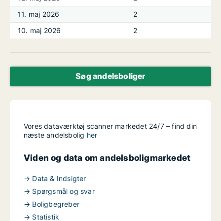
11. maj 2026
2
10. maj 2026
2
Søg andelsboliger
Vores dataværktøj scanner markedet 24/7 – find din
næste andelsbolig
her
Viden og data om andelsboligmarkedet
→ Data & Indsigter
→ Spørgsmål og svar
→ Boligbegreber
→ Statistik