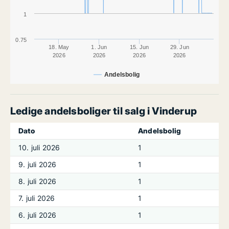
1
0.75
18. May
1. Jun
15. Jun
29. Jun
2026
2026
2026
2026
Andelsbolig
Ledige andelsboliger til salg i Vinderup
Dato
Andelsbolig
10. juli 2026
1
9. juli 2026
1
8. juli 2026
1
7. juli 2026
1
6. juli 2026
1