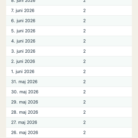
8. juni 2026
2
7. juni 2026
2
6. juni 2026
2
5. juni 2026
2
4. juni 2026
2
3. juni 2026
2
2. juni 2026
2
1. juni 2026
2
31. maj 2026
2
30. maj 2026
2
29. maj 2026
2
28. maj 2026
2
27. maj 2026
2
26. maj 2026
2