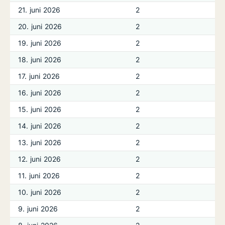
21. juni 2026
2
20. juni 2026
2
19. juni 2026
2
18. juni 2026
2
17. juni 2026
2
16. juni 2026
2
15. juni 2026
2
14. juni 2026
2
13. juni 2026
2
12. juni 2026
2
11. juni 2026
2
10. juni 2026
2
9. juni 2026
2