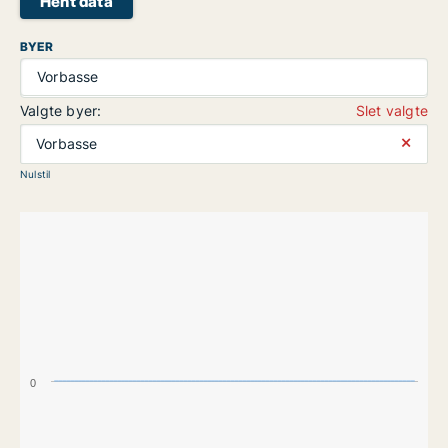
Hent data
BYER
Vorbasse
Valgte byer:
Slet valgte
⨯
Vorbasse
Nulstil
0