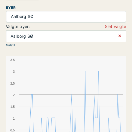
BYER
Aalborg SØ
Valgte byer:
Slet valgte
⨯
Aalborg SØ
Nulstil
3.5
3
2.5
2
1.5
1
0.5