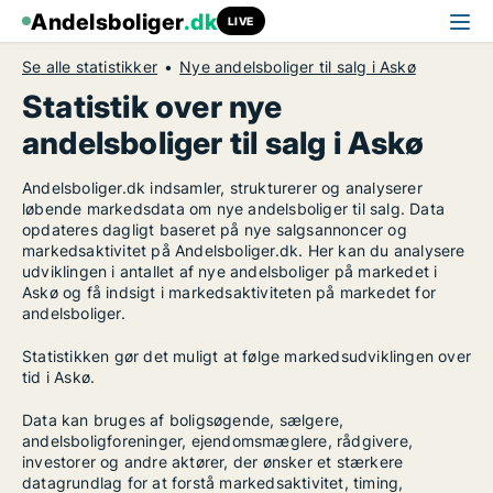
Andelsboliger
.dk
LIVE
Se alle statistikker
Nye andelsboliger til salg i Askø
Statistik over nye
andelsboliger til salg i Askø
Andelsboliger.dk indsamler, strukturerer og analyserer
løbende markedsdata om nye andelsboliger til salg. Data
opdateres dagligt baseret på nye salgsannoncer og
markedsaktivitet på Andelsboliger.dk. Her kan du analysere
udviklingen i antallet af nye andelsboliger på markedet i
Askø og få indsigt i markedsaktiviteten på markedet for
andelsboliger.
Statistikken gør det muligt at følge markedsudviklingen over
tid i Askø.
Data kan bruges af boligsøgende, sælgere,
andelsboligforeninger, ejendomsmæglere, rådgivere,
investorer og andre aktører, der ønsker et stærkere
datagrundlag for at forstå markedsaktivitet, timing,