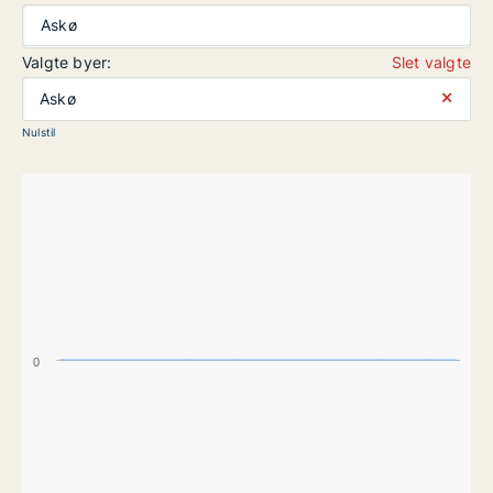
Askø
Valgte byer:
Slet valgte
⨯
Askø
Nulstil
0