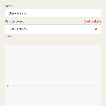
BYER
Bjæverskov
Valgte byer:
Slet valgte
⨯
Bjæverskov
Nulstil
0