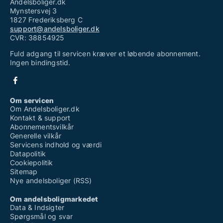
Andelsboliger.dk
Mynstersvej 3
1827 Frederiksberg C
support@andelsboliger.dk
CVR: 38854925
Fuld adgang til servicen kræver et løbende abonnement.
Ingen bindingstid.
Om servicen
Om Andelsboliger.dk
Kontakt & support
Abonnementsvilkår
Generelle vilkår
Servicens indhold og værdi
Datapolitik
Cookiepolitik
Sitemap
Nye andelsboliger (RSS)
Om andelsboligmarkedet
Data & Indsigter
Spørgsmål og svar