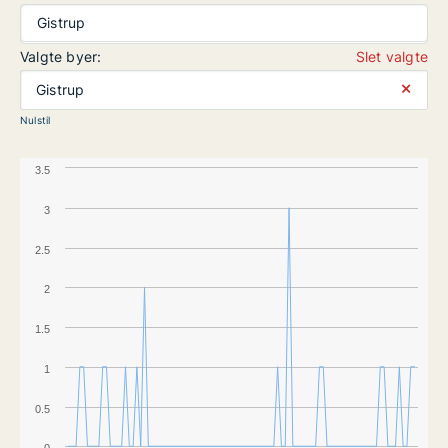
Gistrup
Valgte byer:
Slet valgte
⨯
Gistrup
Nulstil
3.5
3
2.5
2
1.5
1
0.5