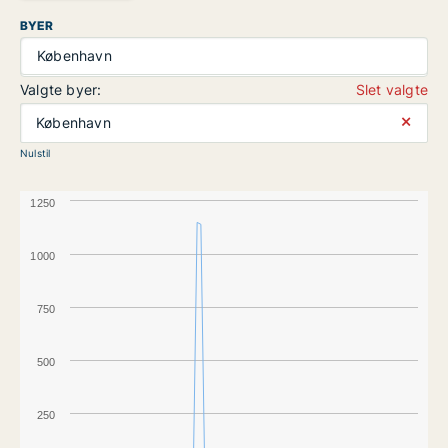
BYER
København
Valgte byer:
Slet valgte
⨯
København
Nulstil
1250
1000
750
500
250