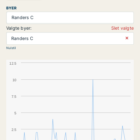
BYER
Randers C
Valgte byer:
Slet valgte
⨯
Randers C
Nulstil
12.5
10
7.5
5
2.5