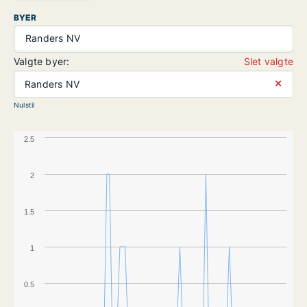
BYER
Randers NV
Valgte byer:
Slet valgte
⨯
Randers NV
Nulstil
2.5
2
1.5
1
0.5