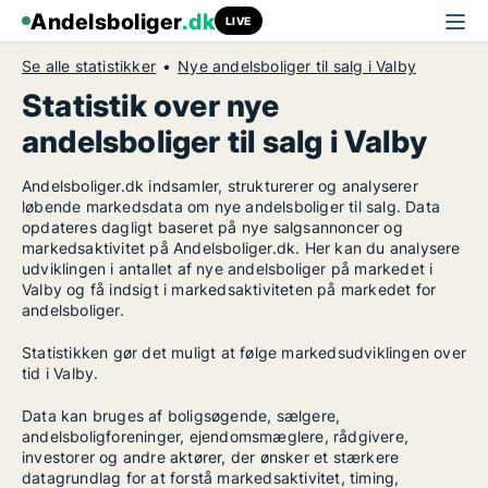
Andelsboliger
.dk
LIVE
Se alle statistikker
Nye andelsboliger til salg i Valby
Statistik over nye
andelsboliger til salg i Valby
Andelsboliger.dk indsamler, strukturerer og analyserer
løbende markedsdata om nye andelsboliger til salg. Data
opdateres dagligt baseret på nye salgsannoncer og
markedsaktivitet på Andelsboliger.dk. Her kan du analysere
udviklingen i antallet af nye andelsboliger på markedet i
Valby og få indsigt i markedsaktiviteten på markedet for
andelsboliger.
Statistikken gør det muligt at følge markedsudviklingen over
tid i Valby.
Data kan bruges af boligsøgende, sælgere,
andelsboligforeninger, ejendomsmæglere, rådgivere,
investorer og andre aktører, der ønsker et stærkere
datagrundlag for at forstå markedsaktivitet, timing,