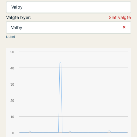
Valby
Valgte byer:
Slet valgte
⨯
Valby
Nulstil
50
40
30
20
10
0