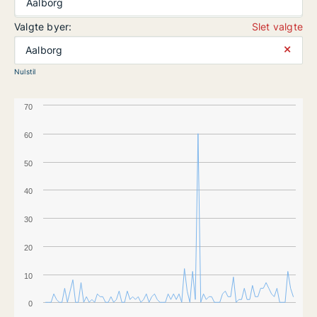
Aalborg
Valgte byer:
Slet valgte
⨯
Aalborg
Nulstil
70
60
50
40
30
20
10
0