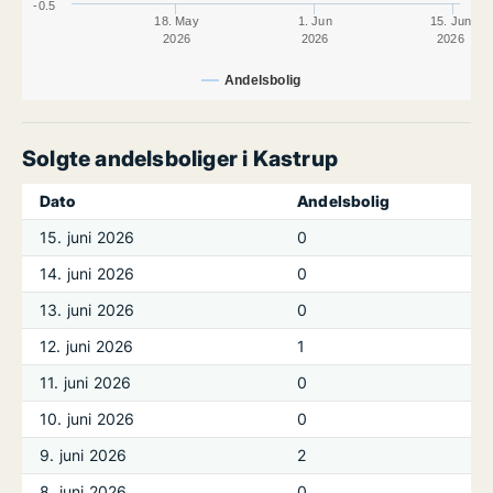
-0.5
18. May
1. Jun
15. Jun
2026
2026
2026
Andelsbolig
Solgte andelsboliger i Kastrup
Dato
Andelsbolig
15. juni 2026
0
14. juni 2026
0
13. juni 2026
0
12. juni 2026
1
11. juni 2026
0
10. juni 2026
0
9. juni 2026
2
8. juni 2026
0