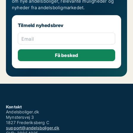
om nye andelsboliger, relevante muligheder og
nyheder fra andelsboligmarkedet.
Tilmeld nyhedsbrev
Email
Kontakt
Andelsboliger.dk
Mynstersvej 3
1827 Frederiksberg C
support@andelsboliger.dk