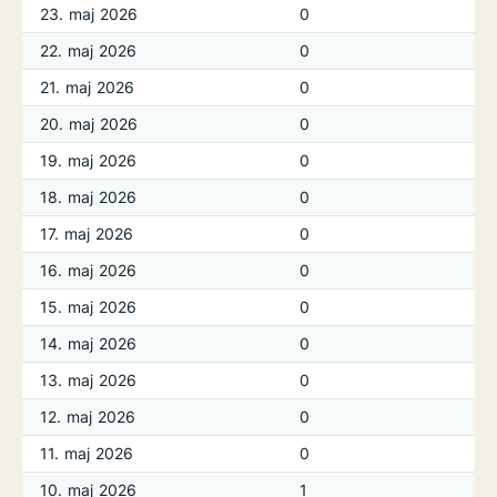
23. maj 2026
0
22. maj 2026
0
21. maj 2026
0
20. maj 2026
0
19. maj 2026
0
18. maj 2026
0
17. maj 2026
0
16. maj 2026
0
15. maj 2026
0
14. maj 2026
0
13. maj 2026
0
12. maj 2026
0
11. maj 2026
0
10. maj 2026
1