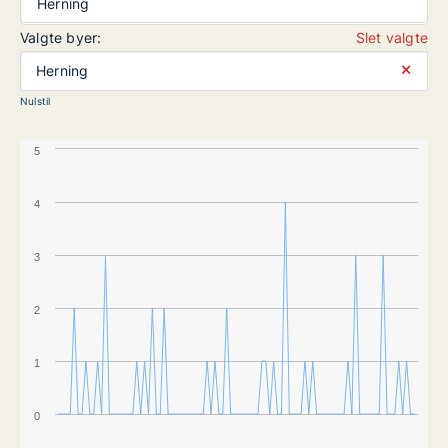
Herning
Valgte byer:
Slet valgte
⨯
Herning
Nulstil
5
4
3
2
1
0