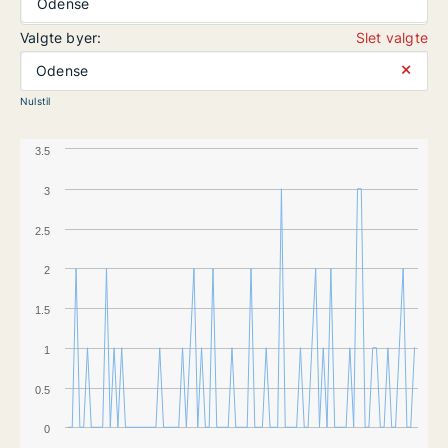
Odense
Valgte byer:
Slet valgte
⨯
Odense
Nulstil
3.5
3
2.5
2
1.5
1
0.5
0