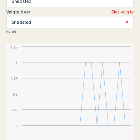
Snedsted
Valgte byer:
Slet valgte
⨯
Snedsted
Nulstil
1.25
1
0.75
0.5
0.25
0