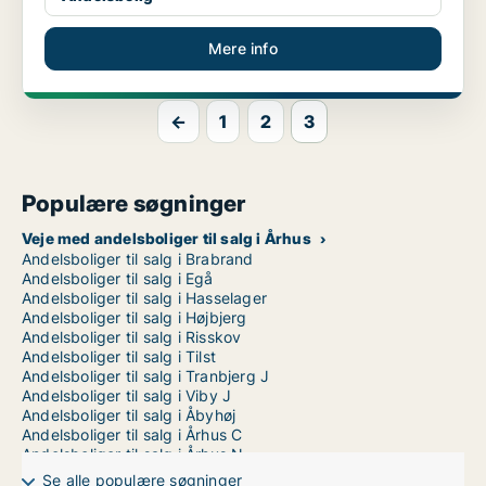
Mere info
←
1
2
3
Populære søgninger
Veje med andelsboliger til salg i Århus
Andelsboliger til salg i Brabrand
Andelsboliger til salg i Egå
Andelsboliger til salg i Hasselager
Andelsboliger til salg i Højbjerg
Andelsboliger til salg i Risskov
Andelsboliger til salg i Tilst
Andelsboliger til salg i Tranbjerg J
Andelsboliger til salg i Viby J
Andelsboliger til salg i Åbyhøj
Andelsboliger til salg i Århus C
Andelsboliger til salg i Århus N
Andelsboliger til salg i Århus V
Se alle populære søgninger