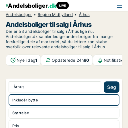
Andelsboliger
.dk
LIVE
Andelsboliger
Region Midtjylland
Århus
Andelsboliger til salg i Århus
Der er 53 andelsboliger til salg i Århus lige nu.
Andelsboliger.dk samler ledige andelsboliger fra mange
forskellige dele af markedet, så du lettere kan skabe
overblik over relevante andelsboliger til salg i Århus.
Nye i dag
1
Opdaterede 24h
60
Notifikation
Århus
Søg
Inkludér bytte
Størrelse
Pris