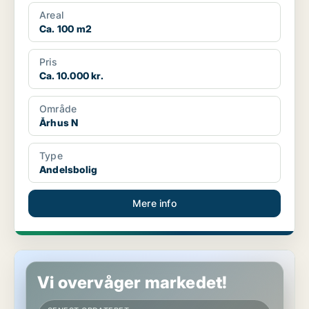
2025 ...
Areal
Ca. 100 m2
Pris
Ca. 10.000 kr.
Område
Århus N
Type
Andelsbolig
Mere info
Andelsbolig i Århus N
Vi overvåger markedet!