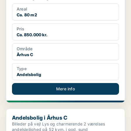
Areal
Ca. 80 m2
Pris
Ca. 850.000 kr.
Område
Århus C
Type
Andelsbolig
Mere info
Andelsbolig i Århus C
Andelsbolig i Århus C
Billeder på vej! Lys og charmerende 2 værelses
andelslejlighed på 52 kvm. i god, sund